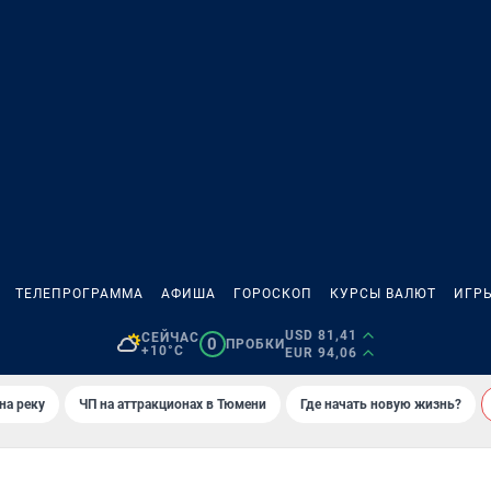
ТЕЛЕПРОГРАММА
АФИША
ГОРОСКОП
КУРСЫ ВАЛЮТ
ИГР
USD 81,41
СЕЙЧАС
0
ПРОБКИ
+10°C
EUR 94,06
на реку
ЧП на аттракционах в Тюмени
Где начать новую жизнь?