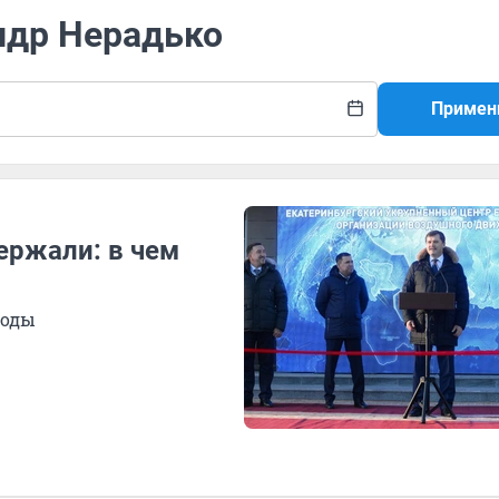
ндр Нерадько
Примен
ержали: в чем
боды