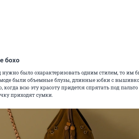
е бохо
д нужно было охарактеризовать одним стилем, то им б
 в моде были объемные блузы, длинные юбки с вышивк
, когда всю эту красоту придется спрятать под пальто
учку приходят сумки.