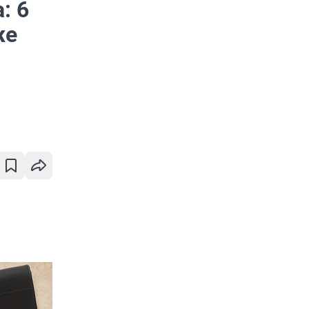
: 6
же