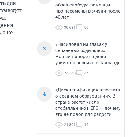
ть для
обрел свободу: тюменцы —
 выводят
про перемены в жизни после
40 лет
ую.
щения
30 631
50
 а не
«Насиловал на глазах у
3
связанных родителей».
Новый поворот в деле
убийства россиян в Таиланде
23 238
36
«Дисквалификация аттестата
4
о среднем образовании». В
стране растет число
стобалльников ЕГЭ — почему
это не повод для радости
21 801
16