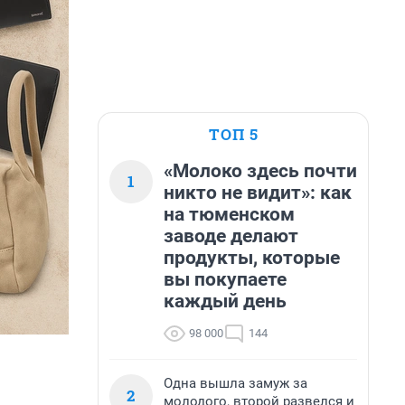
ТОП 5
«Молоко здесь почти
1
никто не видит»: как
на тюменском
заводе делают
продукты, которые
вы покупаете
каждый день
98 000
144
Одна вышла замуж за
2
молодого, второй развелся и