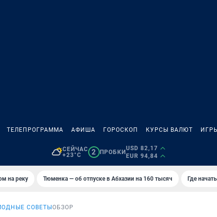
ТЕЛЕПРОГРАММА
АФИША
ГОРОСКОП
КУРСЫ ВАЛЮТ
ИГР
USD 82,17
СЕЙЧАС
2
ПРОБКИ
+23°C
EUR 94,84
ом на реку
Тюменка — об отпуске в Абхазии на 160 тысяч
Где начат
МОДНЫЕ СОВЕТЫ
ОБЗОР