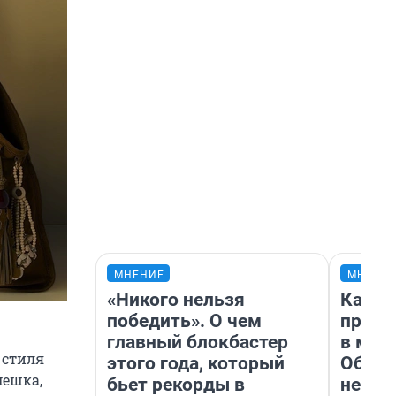
МНЕНИЕ
МНЕНИ
«Никого нельзя
Какие
победить». О чем
проду
главный блокбастер
в маг
 стиля
этого года, который
Обзор
мешка,
бьет рекорды в
неско