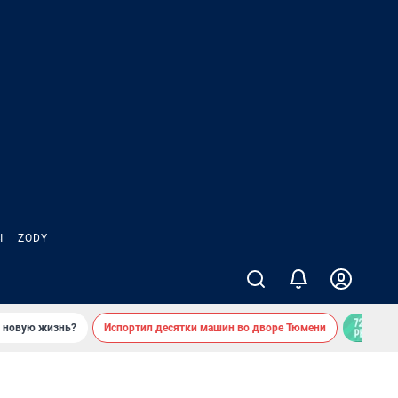
Ы
ZODY
ь новую жизнь?
Испортил десятки машин во дворе Тюмени