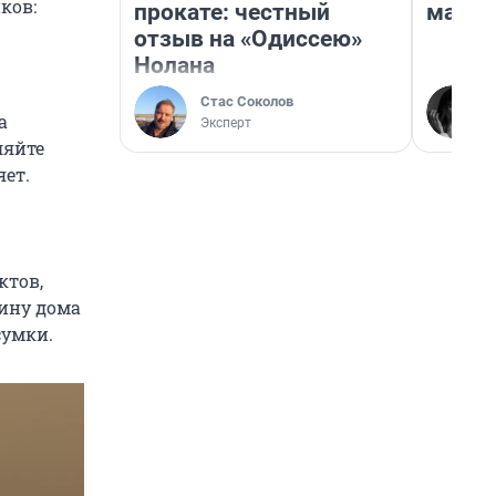
ков:
прокате: честный
марке
отзыв на «Одиссею»
Нолана
Стас Соколов
а
Эксперт
ляйте
яет.
ктов,
вину дома
сумки.