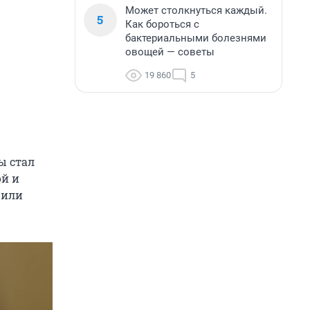
Может столкнуться каждый.
5
Как бороться с
бактериальными болезнями
овощей — советы
19 860
5
ы стал
ой и
 или