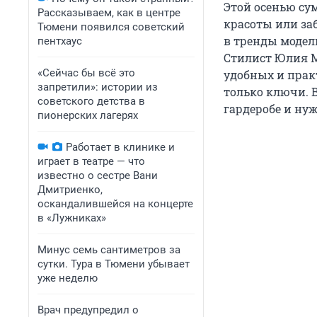
Этой осенью су
Рассказываем, как в центре
красоты или за
Тюмени появился советский
в тренды модели
пентхаус
Стилист Юлия М
«Сейчас бы всё это
удобных и прак
запретили»: истории из
только ключи. В
советского детства в
гардеробе и нуж
пионерских лагерях
Работает в клинике и
играет в театре — что
известно о сестре Вани
Дмитриенко,
оскандалившейся на концерте
в «Лужниках»
Минус семь сантиметров за
сутки. Тура в Тюмени убывает
уже неделю
Врач предупредил о