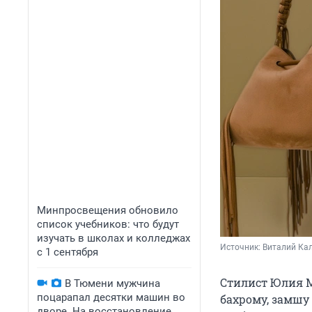
Минпросвещения обновило
список учебников: что будут
изучать в школах и колледжах
Источник: 
Виталий Кал
с 1 сентября
Стилист Юлия М
В Тюмени мужчина
поцарапал десятки машин во
бахрому, замшу
дворе. На восстановление