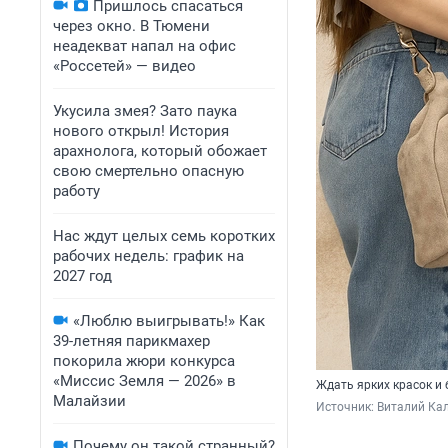
Пришлось спасаться
через окно. В Тюмени
неадекват напал на офис
«Россетей» — видео
Укусила змея? Зато паука
нового открыл! История
арахнолога, который обожает
свою смертельно опасную
работу
Нас ждут целых семь коротких
рабочих недель: график на
2027 год
«Люблю выигрывать!» Как
39-летняя парикмахер
покорила жюри конкурса
«Миссис Земля — 2026» в
Ждать ярких красок и 
Малайзии
Источник: 
Виталий Кал
Почему он такой странный?