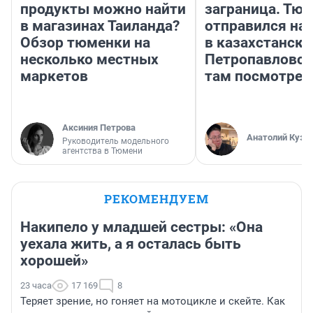
продукты можно найти
заграница. Тю
в магазинах Таиланда?
отправился на
Обзор тюменки на
в казахстански
несколько местных
Петропавловск
маркетов
там посмотрет
Аксиния Петрова
Анатолий Кузн
Руководитель модельного
агентства в Тюмени
РЕКОМЕНДУЕМ
Накипело у младшей сестры: «Она
уехала жить, а я осталась быть
хорошей»
23 часа
17 169
8
Теряет зрение, но гоняет на мотоцикле и скейте. Как