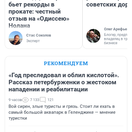
бьет рекорды в
советских доро
прокате: честный
отзыв на «Одиссею»
Нолана
Олег Арефьев
Блогер, предпри
Стас Соколов
владелец в тра
Эксперт
бизнесе
РЕКОМЕНДУЕМ
«Год преследовал и облил кислотой».
Рассказ петербурженки о жестоком
нападении и реабилитации
9 часов
7 133
121
Вой сирен, злые туристы и грязь. Стоит ли ехать в
самый большой аквапарк в Геленджике — мнение
туристки