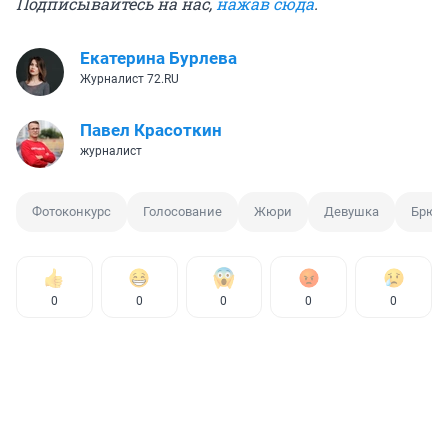
Подписывайтесь на нас,
нажав сюда
.
Екатерина Бурлева
Журналист 72.RU
Павел Красоткин
журналист
Фотоконкурс
Голосование
Жюри
Девушка
Брюн
0
0
0
0
0