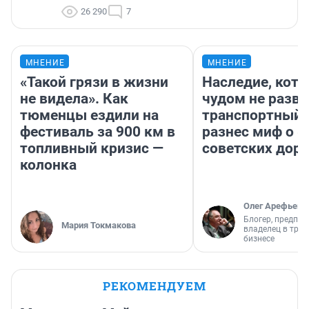
26 290
7
МНЕНИЕ
МНЕНИЕ
«Такой грязи в жизни
Наследие, кото
не видела». Как
чудом не разва
тюменцы ездили на
транспортный 
фестиваль за 900 км в
разнес миф о 
топливный кризис —
советских доро
колонка
Олег Арефьев
Блогер, предпри
Мария Токмакова
владелец в тра
бизнесе
РЕКОМЕНДУЕМ