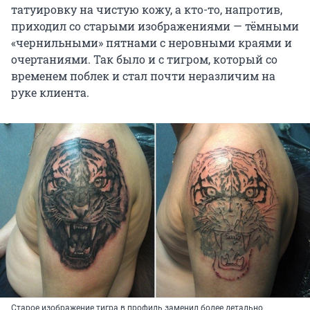
татуировку на чистую кожу, а кто-то, напротив,
приходил со старыми изображениями — тёмными
«чернильными» пятнами с неровными краями и
очертаниями. Так было и с тигром, который со
временем поблек и стал почти неразличим на
руке клиента.
Старое изображение тигра в профиль заменил более детально