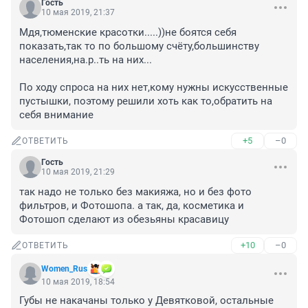
Гость
10 мая 2019, 21:37
Мдя,тюменские красотки.....))не боятся себя 
показать,так то по большому счёту,большинству 
населения,на.р..ть на них...

По ходу спроса на них нет,кому нужны искусственные 
пустышки, поэтому решили хоть как то,обратить на 
себя внимание
+5
–0
ОТВЕТИТЬ
Гость
10 мая 2019, 21:29
так надо не только без макияжа, но и без фото 
фильтров, и Фотошопа. а так, да, косметика и 
Фотошоп сделают из обезьяны красавицу
+10
–0
ОТВЕТИТЬ
Women_Rus
10 мая 2019, 18:54
Губы не накачаны только у Девятковой, остальные 