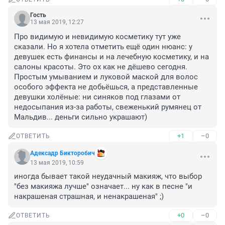
Гость
13 мая 2019, 12:27
Про видимую и невидимую косметику тут уже 
сказали. Но я хотела отметить ещё один нюанс: у 
девушек есть финансы и на лечебную косметику, и на 
салоны красоты. Это ох как не дёшево сегодня. 
Простым умыванием и луковой маской для волос 
особого эффекта не добьёшься, а представленные 
девушки холёные: ни синяков под глазами от 
недосыпания из-за работы, свеженький румянец от 
Мальдив... деньги сильно украшают)
+1
–0
ОТВЕТИТЬ
Адексадр Бикторобич
13 мая 2019, 10:59
иногда бывает такой неудачный макияж, что выбор 
"без макияжа лучше" означает... ну как в песне "и 
накрашеная страшная, и ненакрашеная" ;)
+0
–0
ОТВЕТИТЬ