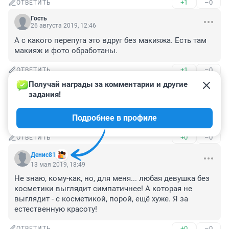
+1
–0
ОТВЕТИТЬ
Гость
26 августа 2019, 12:46
А с какого перепуга это вдруг без макияжа. Есть там 
макияж и фото обработаны.
+1
–0
ОТВЕТИТЬ
Получай награды за комментарии и другие 
Гость
21 мая 2019, 23:25
задания!
Какие все красивые девчонки, кроме водонаевой 
Подробнее в профиле
конечно)
+0
–0
ОТВЕТИТЬ
Денис81
13 мая 2019, 18:49
Не знаю, кому-как, но, для меня... любая девушка без 
косметики выглядит симпатичнее! А которая не 
выглядит - с косметикой, порой, ещё хуже. Я за 
естественную красоту!
+0
–0
ОТВЕТИТЬ