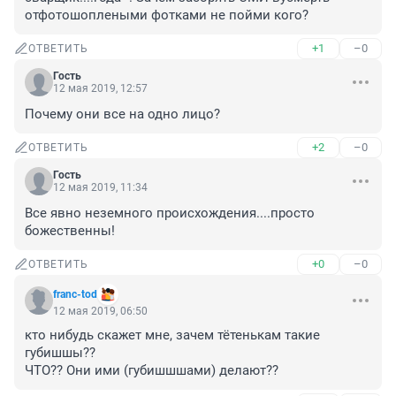
отфотошоплеными фотками не пойми кого?
+1
–0
ОТВЕТИТЬ
Гость
12 мая 2019, 12:57
Почему они все на одно лицо?
+2
–0
ОТВЕТИТЬ
Гость
12 мая 2019, 11:34
Все явно неземного происхождения....просто 
божественны!
+0
–0
ОТВЕТИТЬ
franc-tod
12 мая 2019, 06:50
кто нибудь скажет мне, зачем тётенькам такие 
губишшы??

ЧТО?? Они ими (губишшшами) делают??