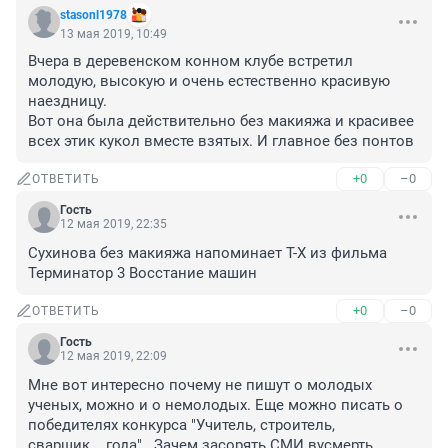
stasonl1978
13 мая 2019, 10:49
Вчера в деревенском конном клубе встретил 
молодую, высокую и очень естественно красивую 
наездницу.

Вот она была действительно без макияжа и красивее 
всех этик кукол вместе взятых. И главное без понтов
+0
–0
ОТВЕТИТЬ
Гость
12 мая 2019, 22:35
Сухинова без макияжа напоминает T-X из фильма 
Терминатор 3 Восстание машин
+0
–0
ОТВЕТИТЬ
Гость
12 мая 2019, 22:09
Мне вот интересно почему не пишут о молодых 
ученых, можно и о немолодых. Еще можно писать о 
победителях конкурса "Учитель, строитель, 
сварщик....года" . Зачем засорять СМИ вусмерть 