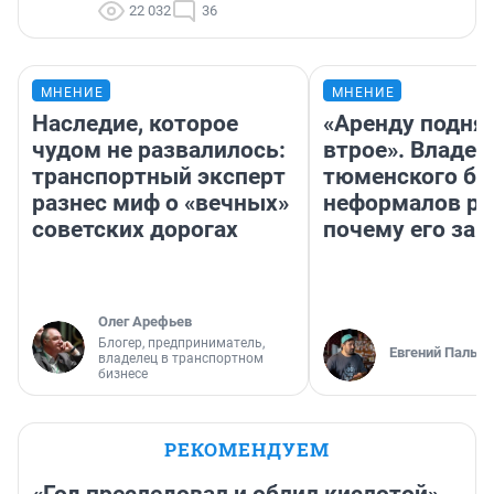
22 032
36
МНЕНИЕ
МНЕНИЕ
Наследие, которое
«Аренду подня
чудом не развалилось:
втрое». Владел
транспортный эксперт
тюменского ба
разнес миф о «вечных»
неформалов ра
советских дорогах
почему его за
Олег Арефьев
Блогер, предприниматель,
Евгений Пальян
владелец в транспортном
бизнесе
РЕКОМЕНДУЕМ
«Год преследовал и облил кислотой».