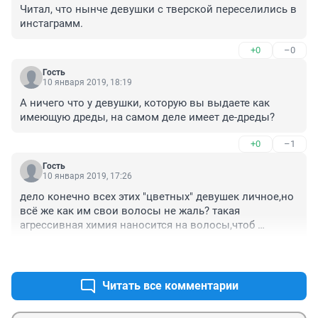
Читал, что нынче девушки с тверской переселились в 
инстаграмм.
+0
–0
Гость
10 января 2019, 18:19
А ничего что у девушки, которую вы выдаете как 
имеющую дреды, на самом деле имеет де-дреды?
+0
–1
Гость
10 января 2019, 17:26
дело конечно всех этих "цветных" девушек личное,но 
всё же как им свои волосы не жаль? такая 
агрессивная химия наносится на волосы,чтоб 
придать эти дикие расцветки,все волосяные 
+0
–4
луковицы пожгли...мода пройдет,а волосы вырастут 
снова густые? не жалко себя под такие эксперименты 
подставлять и так рисковать шевелюрой?
Читать все комментарии