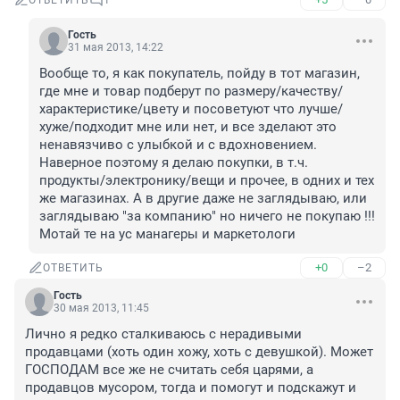
ОТВЕТИТЬ
1
Гость
31 мая 2013, 14:22
Вообще то, я как покупатель, пойду в тот магазин, 
где мне и товар подберут по размеру/качеству/
характеристике/цвету и посоветуют что лучше/
хуже/подходит мне или нет, и все зделают это 
ненавязчиво с улыбкой и с вдохновением. 
Наверное поэтому я делаю покупки, в т.ч. 
продукты/электронику/вещи и прочее, в одних и тех 
же магазинах. А в другие даже не заглядываю, или 
заглядываю "за компанию" но ничего не покупаю !!! 
Мотай те на ус манагеры и маркетологи
+0
–2
ОТВЕТИТЬ
Гость
30 мая 2013, 11:45
Лично я редко сталкиваюсь с нерадивыми 
продавцами (хоть один хожу, хоть с девушкой). Может 
ГОСПОДАМ все же не считать себя царями, а 
продавцов мусором, тогда и помогут и подскажут и 