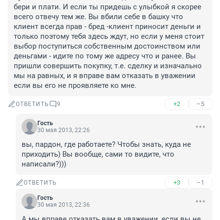
бери и плати. И если ты придешь с улыбкой я скорее 
всего отвечу тем же. Вы вбили себе в башку что 
клиент всегда прав - бред -клиент приносит деньги и 
только поэтому тебя здесь ждут, но если у меня стоит 
выбор поступиться собственным достоинством или 
деньгами - идите по тому же адресу что и ранее. Вы 
пришли совершить покупку, т.е. сделку и изначально 
мы на равных, и я вправе вам отказать в уважении 
если вы его не проявляете ко мне.
+2
–5
ОТВЕТИТЬ
9
Гость
30 мая 2013, 22:26
вы, пардон, где работаете? Чтобы знать, куда не 
приходить) Вы вообще, сами то видите, что 
написали?)))
+3
–1
ОТВЕТИТЬ
Гость
30 мая 2013, 22:36
А мы вправе отказать вам в уважении, если вы не 