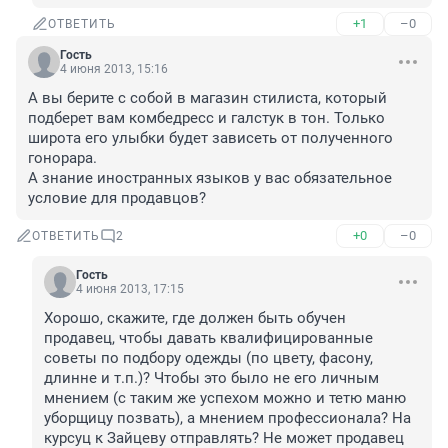
+1
–0
ОТВЕТИТЬ
Гость
4 июня 2013, 15:16
А вы берите с собой в магазин стилиста, который 
подберет вам комбедресс и галстук в тон. Только 
широта его улыбки будет зависеть от полученного 
гонорара. 

А знание иностранных языков у вас обязательное 
условие для продавцов?
+0
–0
ОТВЕТИТЬ
2
Гость
4 июня 2013, 17:15
Хорошо, скажите, где должен быть обучен 
продавец, чтобы давать квалифицированные 
советы по подбору одежды (по цвету, фасону, 
длинне и т.п.)? Чтобы это было не его личным 
мнением (с таким же успехом можно и тетю маню 
уборщицу позвать), а мнением профессионала? На 
курсуц к Зайцеву отправлять? Не может продавец 