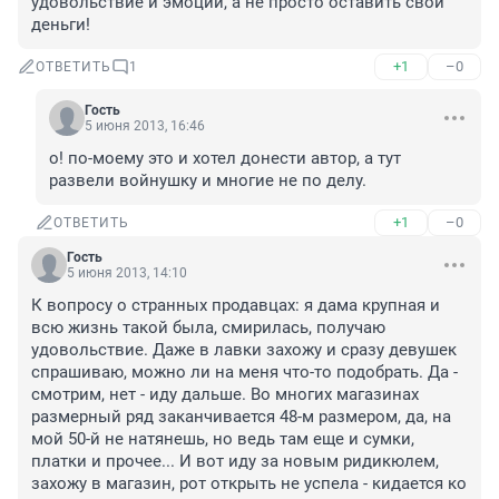
удовольствие и эмоции, а не просто оставить свои 
деньги!
+1
–0
ОТВЕТИТЬ
1
Гость
5 июня 2013, 16:46
о! по-моему это и хотел донести автор, а тут 
развели войнушку и многие не по делу.
+1
–0
ОТВЕТИТЬ
Гость
5 июня 2013, 14:10
К вопросу о странных продавцах: я дама крупная и 
всю жизнь такой была, смирилась, получаю 
удовольствие. Даже в лавки захожу и сразу девушек 
спрашиваю, можно ли на меня что-то подобрать. Да - 
смотрим, нет - иду дальше. Во многих магазинах 
размерный ряд заканчивается 48-м размером, да, на 
мой 50-й не натянешь, но ведь там еще и сумки, 
платки и прочее... И вот иду за новым ридикюлем, 
захожу в магазин, рот открыть не успела - кидается ко 