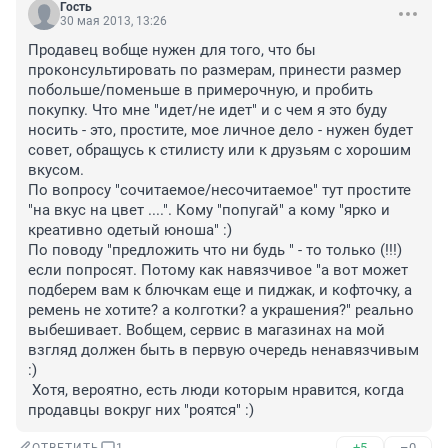
Гость
30 мая 2013, 13:26
Продавец вобще нужен для того, что бы 
проконсультировать по размерам, принести размер 
побольше/поменьше в примерочную, и пробить 
покупку. Что мне "идет/не идет" и с чем я это буду 
носить - это, простите, мое личное дело - нужен будет 
совет, обращусь к стилисту или к друзьям с хорошим 
вкусом.

По вопросу "сочитаемое/несочитаемое" тут простите 
"на вкус на цвет ....". Кому "попугай" а кому "ярко и 
креативно одетый юноша" :) 

По поводу "предложить что ни будь " - то только (!!!) 
если попросят. Потому как навязчивое "а вот может 
подберем вам к блючкам еще и пиджак, и кофточку, а 
ремень не хотите? а колготки? а украшения?" реально 
выбешивает. Вобщем, сервис в магазинах на мой 
взгляд должен быть в первую очередь ненавязчивым 
:)

 Хотя, вероятно, есть люди которым нравится, когда 
продавцы вокруг них "роятся" :)
+5
–0