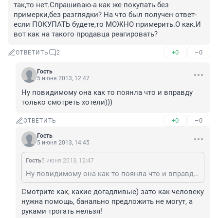
так,то нет.Спрашиваю-а как же покупать без 
примерки,без разглядки? На что был получен ответ-
если ПОКУПАТЬ будете,то МОЖНО примерить.О как.И 
вот как на такого продавца реагировать?
+0
–0
ОТВЕТИТЬ
2
Гость
5 июня 2013, 12:47
Ну повидимому она как то поянла что и вправду 
только смотреть хотели)))
+0
–0
ОТВЕТИТЬ
Гость
5 июня 2013, 14:45
Гость
5 июня 2013, 12:47
Ну повидимому она как то поянла что и вправду только смотреть хотели)))
Смотрите как, какие догадливые) зато как человеку 
нужна помощь, банально предложить не могут, а 
руками трогать нельзя!