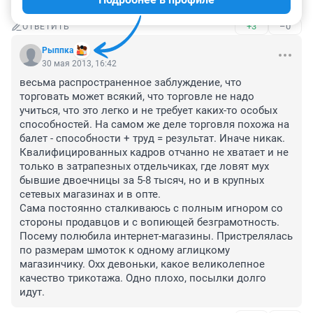
картины воспитанности в нашей стране.
+3
–0
ОТВЕТИТЬ
Рыппка
30 мая 2013, 16:42
весьма распространенное заблуждение, что 
торговать может всякий, что торговле не надо 
учиться, что это легко и не требует каких-то особых 
способностей. На самом же деле торговля похожа на 
балет - способности + труд = результат. Иначе никак. 

Квалифицированных кадров отчанно не хватает и не 
только в затрапезных отдельчиках, где ловят мух 
бывшие двоечницы за 5-8 тысяч, но и в крупных 
сетевых магазинах и в опте.

Сама постоянно сталкиваюсь с полным игнором со 
стороны продавцов и с вопиющей безграмотность. 
Посему полюбила интернет-магазины. Пристрелялась 
по размерам шмоток к одному аглицкому 
магазинчику. Охх девоньки, какое великолепное 
качество трикотажа. Одно плохо, посылки долго 
идут.