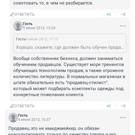
советовать то, в чем не разбирается.
+0
–0
ОТВЕТИТЬ
Гость
5 июня 2013, 15:24
Гость
4 июня 2013, 17:15
Хорошо, скажите, где должен быть обучен продавец, чтобы давать квалифицированные советы по подбору одежды (по цвету, фасону, длинне и т.п.)? Чтобы это было не его личным мнением (с таким же успехом можно и тетю маню уборщицу позвать), а мнением профессионала? На курсуц к Зайцеву отправлять? Не может продавец советовать то, в чем не разбирается.
Вообще собственник бизнеса, должен заниматься 
обучением продавцов. Существует море тренингов 
обучающих технологиям продаж, а также огромное 
количество литературы. В нормальных магазинах в 
штате обязательно есть "продавец-стилист", 
который может подбирать комплекты одежды под 
конкретные пожелания клиента.
+0
–0
ОТВЕТИТЬ
Гость
4 июня 2013, 10:37
Продавец это не имиджмейкер, он обязан 
консультировать только по качеству товара и его 