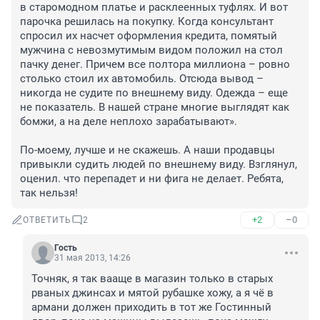
в старомодном платье и расклеенных туфлях. И вот 
парочка решилась на покупку. Когда консультант 
спросил их насчет оформления кредита, помятый 
мужчина с невозмутимым видом положил на стол 
пачку денег. Причем все полтора миллиона – ровно 
столько стоил их автомобиль. Отсюда вывод – 
никогда не судите по внешнему виду. Одежда – еще 
не показатель. В нашей стране многие выглядят как 
бомжи, а на деле неплохо зарабатывают». 

По-моему, лучше и не скажешь. А наши продавцы 
привыкли судить людей по внешнему виду. Взглянул, 
оценил. что перепадет и ни фига не делает. Ребята, 
так нельзя!
+2
–0
ОТВЕТИТЬ
2
Гость
31 мая 2013, 14:26
Точняк, я так вааще в магазин только в старых 
рваных джинсах и мятой рубашке хожу, а я чё в 
армани должен приходить в тот же Гостинный 