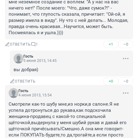
мне неземное создание с воплем: "А у нас на вас 
ничего нет!" После моего: "Что, даже сумок?!" - 
понимает, что глупость сказала, причитает: "Ой-ой, я 
размер имела в виду". Ну что с ней делать... Молодая, 
правда очень красивая...Научится, может быть. 
Посмеялась я и ушла.))))
+1
–0
ОТВЕТИТЬ
1
Гость
5 июня 2013, 14:45
вы добрая)
+0
–0
ОТВЕТИТЬ
Гость
4 июня 2013, 15:54
Смотрели как-то шубу мне,из норки,в салоне.Я не 
успела дотронуться до рукава,как подскочила 
женщина-продавец с какой-то специальной 
щёточкой,выдернула у меня шубий рукав и давай его 
щёточкой причёсывать!Смешно.А она мне говорит-
если ПОКУПАТЬ будете,то да,трогайте,а если просто 