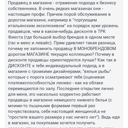
Продавец в магазине - отражение подхода к бизнесу 
собственника. В очень редких магазинах они - 
настоящие профи. Причем порой обслуживание в 
дорогом магазине, например в "торгующем 
итальянским эксклюзивом" на порядок хуже уровень 
продавцов, чем в каком-нибудь дисконте в ТРК 
Фиеста (где большой выбор брендов в одном месте 
(гас и мекс и левайс). Прям удивляет такая разница, 
почему не запомнить продавцу В МОНОБРЕНДОВОМ 
дорогом МАГАЗИНЕ текущую коллекцию? Почему в 
дисконте продавцы ориентируются лучше? Как так в 
ДИСКОНТЕ к тебе индивидуальный подход, а в 
магазине с громкими дизайнерами, "вялые рыбы" 
которые с порога осматривают тебя (оценивая 
платежеспособность)и лениво - как на облаке 
перемещаются по залу. Последнее открытие лично 
для меня, это насколько корректно работают 
продавцы в магазине немецкого нижнего белья (с 
моими-то пышными формами первый раз 
почувствовала, себя настоящей женщиной,а не 
"простите вашего размера у нас ничего нет"). Ведь идя 
в магазин, за покупками хочется получить 