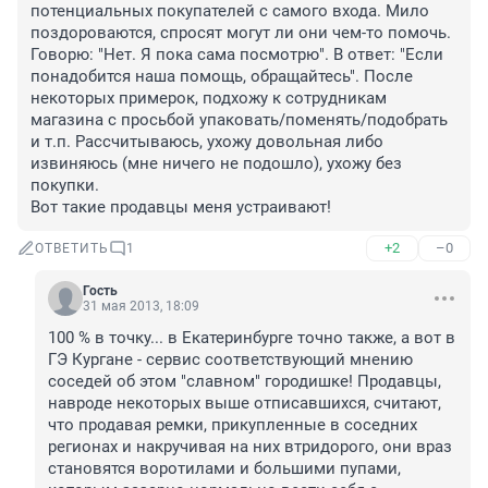
потенциальных покупателей с самого входа. Мило 
поздороваются, спросят могут ли они чем-то помочь. 
Говорю: "Нет. Я пока сама посмотрю". В ответ: "Если 
понадобится наша помощь, обращайтесь". После 
некоторых примерок, подхожу к сотрудникам 
магазина с просьбой упаковать/поменять/подобрать 
и т.п. Рассчитываюсь, ухожу довольная либо 
извиняюсь (мне ничего не подошло), ухожу без 
покупки. 

Вот такие продавцы меня устраивают!
+2
–0
ОТВЕТИТЬ
1
Гость
31 мая 2013, 18:09
100 % в точку... в Екатеринбурге точно также, а вот в 
ГЭ Кургане - сервис соответствующий мнению 
соседей об этом "славном" городишке! Продавцы, 
навроде некоторых выше отписавшихся, считают, 
что продавая ремки, прикупленные в соседних 
регионах и накручивая на них втридорого, они враз 
становятся воротилами и большими пупами, 