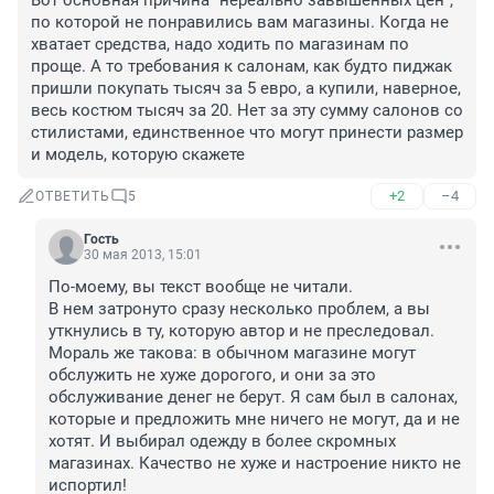
Вот основная причина "нереально завышенных цен", 
по которой не понравились вам магазины. Когда не 
хватает средства, надо ходить по магазинам по 
проще. А то требования к салонам, как будто пиджак 
пришли покупать тысяч за 5 евро, а купили, наверное, 
весь костюм тысяч за 20. Нет за эту сумму салонов со 
стилистами, единственное что могут принести размер 
и модель, которую скажете
+2
–4
ОТВЕТИТЬ
5
Гость
30 мая 2013, 15:01
По-моему, вы текст вообще не читали.

В нем затронуто сразу несколько проблем, а вы 
уткнулись в ту, которую автор и не преследовал. 
Мораль же такова: в обычном магазине могут 
обслужить не хуже дорогого, и они за это 
обслуживание денег не берут. Я сам был в салонах, 
которые и предложить мне ничего не могут, да и не 
хотят. И выбирал одежду в более скромных 
магазинах. Качество не хуже и настроение никто не 
испортил!