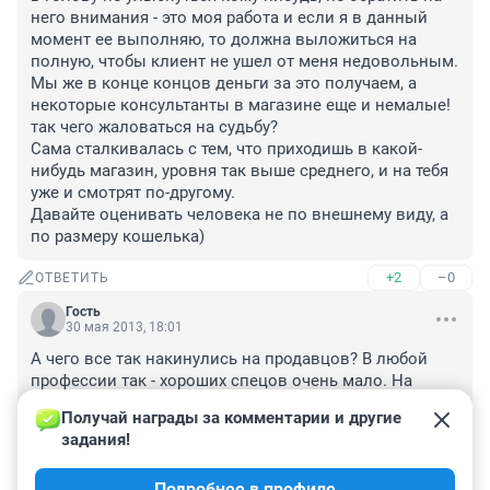
него внимания - это моя работа и если я в данный 
момент ее выполняю, то должна выложиться на 
полную, чтобы клиент не ушел от меня недовольным. 
Мы же в конце концов деньги за это получаем, а 
некоторые консультанты в магазине еще и немалые! 
так чего жаловаться на судьбу? 

Сама сталкивалась с тем, что приходишь в какой-
нибудь магазин, уровня так выше среднего, и на тебя 
уже и смотрят по-другому. 

Давайте оценивать человека не по внешнему виду, а 
по размеру кошелька)
+2
–0
ОТВЕТИТЬ
Гость
30 мая 2013, 18:01
А чего все так накинулись на продавцов? В любой 
профессии так - хороших спецов очень мало. На 
всякий случай: я НЕ продавец. И про покупателей 
Получай награды за комментарии и другие 
скажу - в том числе про тех, кто пишет тут, пылая 
задания!
гневом, не сомневаюсь в том, что они тоже часто 
неадекватно себя ведут, и это ОТРАЖЕНИЕ общей 
Подробнее в профиле