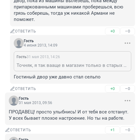
двор, пока из машины вылезешь, пока между 
припаркованными машинами проберешься, всю 
грязь соберешь, тогда уж никакой Армани не 
поможет.
+0
–0
ОТВЕТИТЬ
Гость
4 июня 2013, 14:09
Гость
31 мая 2013, 14:26
Точняк, я так вааще в магазин только в старых рваных джинсах и мятой рубашке хожу, а я чё в армани должен приходить в тот же Гостинный двор, пока из машины вылезешь, пока между припаркованными машинами проберешься, всю грязь соберешь, тогда уж никакой Армани не поможет.
Гостиный двор уже давно стал сельпо
+0
–0
ОТВЕТИТЬ
Гость
31 мая 2013, 09:56
ПРОДАВЕЦ! просто улыбнись! И от тебя все отстанут. 
У всех бывает плохое настроение. Но ты на работе.
+1
–0
ОТВЕТИТЬ
Гость