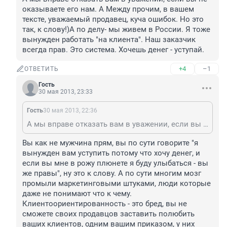
оказываете его нам. А Между прочим, в вашем 
тексте, уважаемый продавец, куча ошибок. Но это 
так, к слову!)А по делу- мы живем в России. Я тоже 
вынужден работать "на клиента". Наш заказчик 
всегда прав. Это система. Хочешь денег - уступай.
+4
–1
ОТВЕТИТЬ
Гость
30 мая 2013, 23:33
Гость
30 мая 2013, 22:36
А мы вправе отказать вам в уважении, если вы не оказываете его нам. А Между прочим, в вашем тексте, уважаемый продавец, куча ошибок. Но это так, к слову!)А по делу- мы живем в России. Я тоже вынужден работать "на клиента". Наш заказчик всегда прав. Это система. Хочешь денег - уступай.
Вы как не мужчина прям, вы по сути говорите "я 
вынужден вам уступить потому что хочу денег, и 
если вы мне в рожу плюнете я буду улыбаться - вы 
же правы", ну это к слову. А по сути многим мозг 
промыли маркетинговыми штуками, люди которые 
даже не понимают что к чему. 
Клиентоориентированность - это бред, вы не 
сможете своих продавцов заставить полюбить 
ваших клиентов, одним вашим приказом, у них 