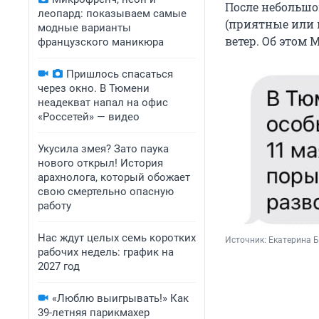
После небольш
леопард: показываем самые
(приятные или н
модные варианты
ветер. Об этом
французского маникюра
Пришлось спасаться
через окно. В Тюмени
неадекват напал на офис
«Россетей» — видео
Укусила змея? Зато паука
нового открыл! История
арахнолога, который обожает
свою смертельно опасную
работу
Нас ждут целых семь коротких
Источник: 
Екатерина Б
рабочих недель: график на
2027 год
«Люблю выигрывать!» Как
39-летняя парикмахер