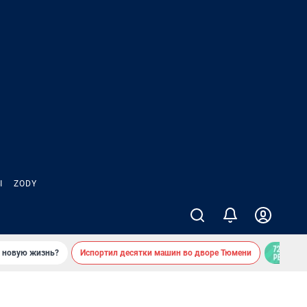
Ы
ZODY
ь новую жизнь?
Испортил десятки машин во дворе Тюмени