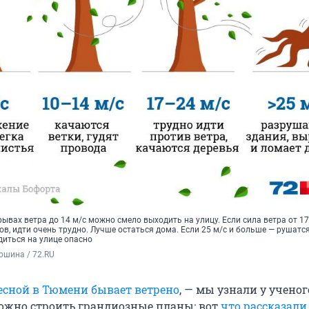
рывах ветра до 14 м/с можно смело выходить на улицу. Если сила ветра от 17
в, идти очень трудно. Лучше остаться дома. Если 25 м/с и больше — рушатся
диться на улице опасно
ошина / 72.RU
есной в Тюмени бывает ветрено
, — мы узнали у ученог
ожно строить грандиозные планы: вот
что рассказали