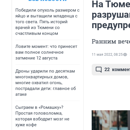
На Тюме
Победили опухоль размером с
разруша
яйцо и вытащили младенца с
того света. Пять историй
предупр
врачей из Тюмени со
счастливым концом
Ранним вече
Ловите момент: что принесет
вам полное солнечное
11 мая 2022, 08:25
затмение 12 августа
22
коммен
Дроны ударили по десяткам
многоквартирных домов,
многие охватил огонь,
пострадали дети: главное об
атаке
Сыграем в «Ромашку»?
Простая головоломка,
которая взбодрит мозг не
хуже кофе