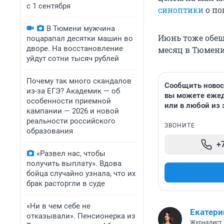
с 1 сентября
синоптики
о по
В Тюмени мужчина
Июнь тоже обещ
поцарапал десятки машин во
дворе. На восстановление
месяц в Тюмен
уйдут сотни тысяч рублей
Почему так много скандалов
Сообщить новост
из-за ЕГЭ? Академик — об
вы можете ежедн
особенности приемной
или в любой из
кампании — 2026 и новой
реальности российского
ЗВОНИТЕ
образования
+
«Развел нас, чтобы
получить выплату». Вдова
бойца случайно узнала, что их
брак расторгли в суде
«Ни в чем себе не
Екатери
отказывали». Пенсионерка из
Журналист 