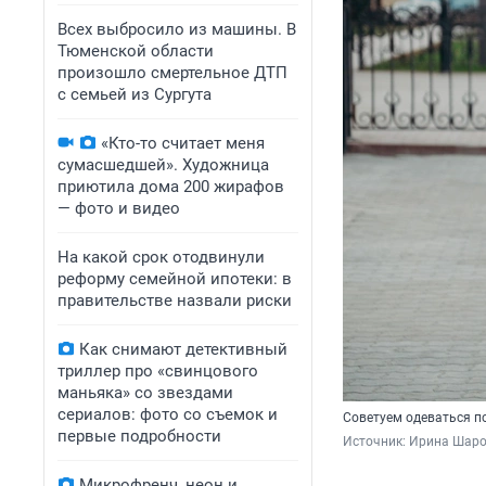
Всех выбросило из машины. В
Тюменской области
произошло смертельное ДТП
с семьей из Сургута
«Кто-то считает меня
сумасшедшей». Художница
приютила дома 200 жирафов
— фото и видео
На какой срок отодвинули
реформу семейной ипотеки: в
правительстве назвали риски
Как снимают детективный
триллер про «свинцового
маньяка» со звездами
сериалов: фото со съемок и
Советуем одеваться по
первые подробности
Источник: 
Ирина Шаров
Микрофренч, неон и