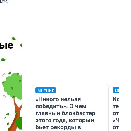
м/с,
МНЕНИЕ
МНЕНИ
«Никого нельзя
Колоб
победить». О чем
тебя 
главный блокбастер
отлож
этого года, который
«Чело
бьет рекорды в
отзыв