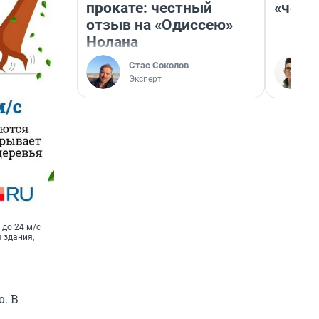
прокате: честный
«чело
отзыв на «Одиссею»
Нолана
Стас Соколов
Эксперт
 до 24 м/с
 здания,
о. В