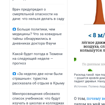
Врач предупредил о
смертельной опасности на
даче: что нельзя делать в саду
Больше политики, чем
медицины? Что за ковидные
тайны обнаружились в
дневниках доктора Фаучи
Какой будет погода в Тюмени
на следующей неделе —
прогноз
«За неделю две ночи были
Расклад такой: при по
— рушится кровля домо
страшные»: туристка
падают деревья. Нахо
рассказала об отдыхе в Крыму
Источник: 
Полина Авд
Минпросвещения обновило
О том,
почему в
список учебников: что будут
изучать в школах и колледжах
целом на май м