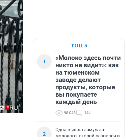
ТОП 5
«Молоко здесь почти
1
никто не видит»: как
на тюменском
заводе делают
продукты, которые
вы покупаете
каждый день
98 048
144
Одна вышла замуж за
2
молодого, второй развелся и