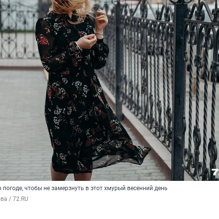
 погоде, чтобы не замерзнуть в этот хмурый весенний день
а / 72.RU