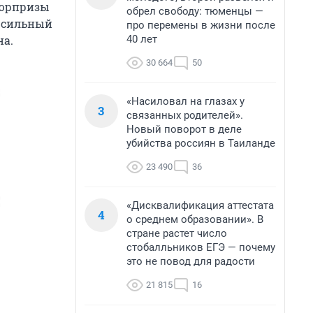
сюрпризы
обрел свободу: тюменцы —
я сильный
про перемены в жизни после
40 лет
на.
30 664
50
«Насиловал на глазах у
3
связанных родителей».
Новый поворот в деле
убийства россиян в Таиланде
23 490
36
«Дисквалификация аттестата
4
о среднем образовании». В
стране растет число
стобалльников ЕГЭ — почему
это не повод для радости
21 815
16