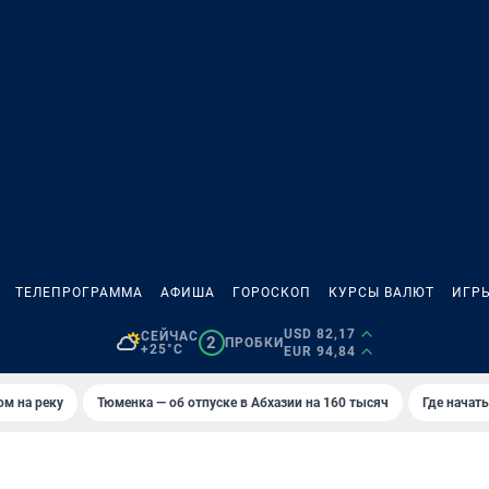
ТЕЛЕПРОГРАММА
АФИША
ГОРОСКОП
КУРСЫ ВАЛЮТ
ИГР
USD 82,17
СЕЙЧАС
2
ПРОБКИ
+25°C
EUR 94,84
ом на реку
Тюменка — об отпуске в Абхазии на 160 тысяч
Где начат