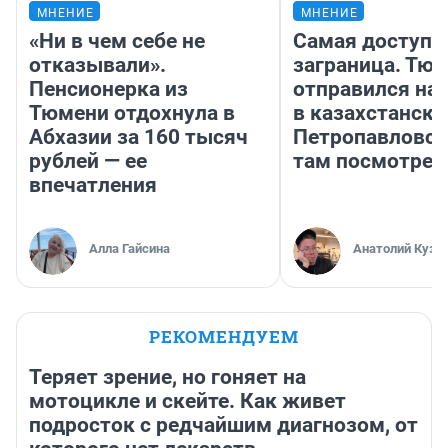
МНЕНИЕ
МНЕНИЕ
«Ни в чем себе не
Самая доступн
отказывали».
заграница. Тю
Пенсионерка из
отправился на
Тюмени отдохнула в
в казахстански
Абхазии за 160 тысяч
Петропавловск
рублей — ее
там посмотрет
впечатления
Алла Гайсина
Анатолий Кузн
РЕКОМЕНДУЕМ
Теряет зрение, но гоняет на
мотоцикле и скейте. Как живет
подросток с редчайшим диагнозом, от