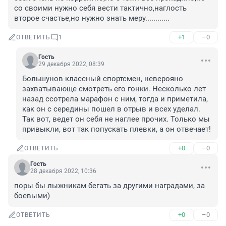
со своими нужно себя вести тактично,наглость 
второе счастье,но нужно знать меру............
+1
–0
ОТВЕТИТЬ
1
Гость
29 декабря 2022, 08:39
Большунов классный спортсмен, неверояно 
захватывающе смотреть его гонки. Несколько лет 
назад ссотрела марафон с ним, тогда и приметила, 
как он с середины пошел в отрыв и всех уделал. 
Так вот, ведет он себя не наглее прочих. Только мы 
привыкли, вот так попускать плевки, а он отвечает!
+0
–0
ОТВЕТИТЬ
Гость
28 декабря 2022, 10:36
поры бы лыжникам бегать за другими наградами, за 
боевыми)
+0
–0
ОТВЕТИТЬ