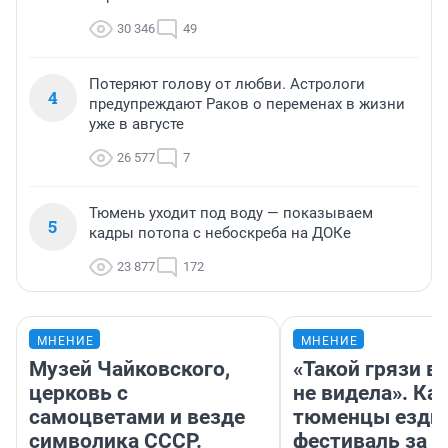
30 346
49
Потеряют голову от любви. Астрологи
4
предупреждают Раков о переменах в жизни
уже в августе
26 577
7
Тюмень уходит под воду — показываем
5
кадры потопа с небоскреба на ДОКе
23 877
172
МНЕНИЕ
МНЕНИЕ
Музей Чайковского,
«Такой грязи в
церковь с
не видела». Ка
самоцветами и везде
тюменцы ездил
символика СССР.
фестиваль за 9