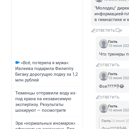
"Молодец" дирек
информацией-пло
в гимнастике и 
ОТВЕТИТЬ
4
Гость
10 июня 202
Что тренеры 
«Всё, потеряла я мужа»:
ОТВЕТИТЬ
Ивлеева подарила Филиппу
Бегаку дорогущую лодку за 1,2
Гость
10 июня 202
млн рублей
Фсе????👎😂
Тюменцы отправили воду из-
ОТВЕТИТЬ
под крана на независимую
экспертизу. Результаты
Гость
шокируют — посмотрите
10 июня 202
Гость
10 июня 20
Эра «нормальных иномарок»
Фсе????👎😂