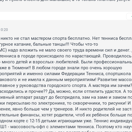
10:20
 никто не стал мастером спорта бесплатно. Нет тенниса беспла
гурное катание, бальные танцы!!! Чтобы что-то 

МС) надо вложить не мало своего труда времени сил и денег. 
тенниса в городе происходило по нарастающей. Проводилось 
о много детей и взрослых- любителей. Были профессиональны
же в Тюмени!! В любом городе знали про очень хорошую 
оприятий и именно силами Федерации Тенниса, спортшкола э
акового и не имела к данным мероприятиям! Развитие массов
главное у руководства городского спорта. А мастера им зачем?
сходились и прочее?? Да, можно, если отпилить удастся. А то 
вный аппарат раздут до беспридела, зам на заме и замом пог
жки пересылаю по электронике, то скворечники, то рисунки! И 
енее, явно больше чем у тренеров. И никто родителей не заст
тельные финансы, хотят родители, чтоб их ребёнок больше по
 одном корте с 12-15 детьми играющими уже. Теннис индивиду
 СШ1 - массовость-офп с элементами тенниса. Поэтому кто науч