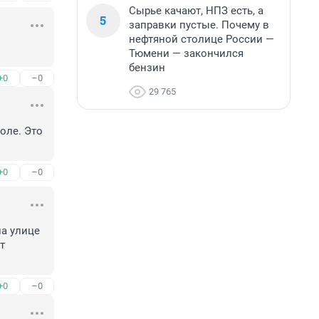
Сырье качают, НПЗ есть, а
5
заправки пустые. Почему в
нефтяной столице России —
Тюмени — закончился
бензин
+0
–0
29 765
ле. Это 
+0
–0
а улице 
 
+0
–0