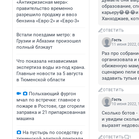
думаете они выр
«Антикризисная мера»:
образование, сп
правительство временно
карьеру😂😂😂и 
разрешило продажу и ввоз
Ханходжаев, кот
бензина «Евро-2» и «Евро-3»
ОТВЕТИТЬ
Встали поездами метро: в
Гость
Грузии и Абхазии произошел
11 июня 2022, 
полный блэкаут
Раз про собрани
организовала и 
Что показала независимая
обиженную мамуш
экспертиза воды из-под крана.
сценарию пели в
Главные новости за 5 августа
задавить тупые
в Тюменской области
ОТВЕТИТЬ
Полыхающий фургон
мчал по встречке: главное о
Гость
10 июня 2022, 
пожаре в Ростове, где сгорели
заправка и 21 припаркованная
Сколько ботов -
машина
и увидим скольк
выразят недово
На пустырь по соседству с
ОТВЕТИТЬ
1
тюменской элиткой пригнали