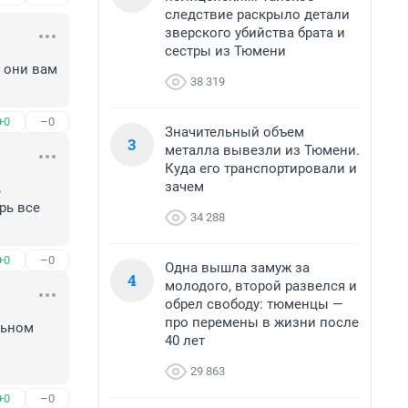
следствие раскрыло детали
зверского убийства брата и
сестры из Тюмени
они вам 
38 319
+0
–0
Значительный объем
3
металла вывезли из Тюмени.
Куда его транспортировали и
зачем
 
ь все 
34 288
+0
–0
Одна вышла замуж за
4
молодого, второй развелся и
обрел свободу: тюменцы —
про перемены в жизни после
ьном 
40 лет
29 863
+0
–0