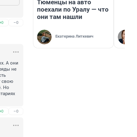
Тюменцы на авто
поехали по Уралу — что
они там нашли
+0
–0
Екатерина Литкевич
. А они 
ряды не 
ть 
 свою 
 Но 
тариях 
+0
–0