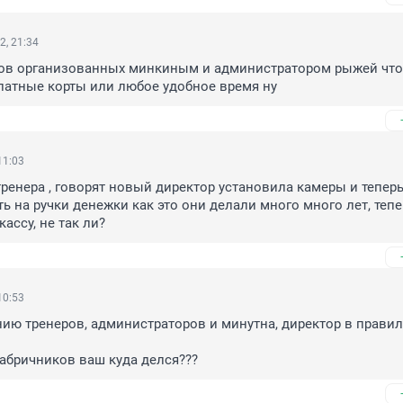
2, 21:34
тов организованных минкиным и администратором рыжей что 
латные корты или любое удобное время ну
11:03
тренера , говорят новый директор установила камеры и теперь
ь на ручки денежки как это они делали много много лет, тепер
кассу, не так ли?
10:53
ию тренеров, администраторов и минутна, директор в правил
 фабричников ваш куда делся???