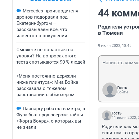
ПЕРЕЙТИ К ПУ
44 комм
Mercedes производителя
дронов подорвали под
Екатеринбургом —
Родители устро
рассказываем все, что
в Тюмени
известно о покушении
9 июня 2022, 18:45
Сможете не попасться на
уловки? На вопросах этого
теста спотыкаются 90 % людей
«Меня постоянно держали
ниже плинтуса»: Миа Бойка
рассказала о тяжелом
Гость
Войти
расставании с абьюзером
Паспарту работал в метро, а
Гость
Фура был продюсером: тайны
11 июня 2022, 
«Форта Боярд», о которых вы
Родители как мо
не знали
если там то про