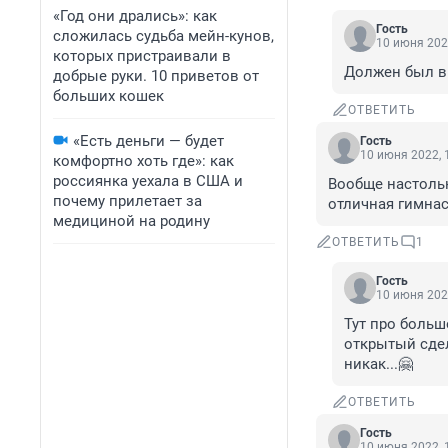
«Год они дрались»: как
Гость
сложилась судьба мейн-кунов,
10 июня 202
которых пристраивали в
Должен был в
добрые руки. 10 приветов от
больших кошек
ОТВЕТИТЬ
«Есть деньги — будет
Гость
10 июня 2022, 
комфортно хоть где»: как
россиянка уехала в США и
Вообще настольн
почему прилетает за
отличная гимнас
медициной на родину
ОТВЕТИТЬ
1
Гость
10 июня 202
Тут про больш
открытый сдел
никак...🤗
ОТВЕТИТЬ
Гость
10 июня 2022, 