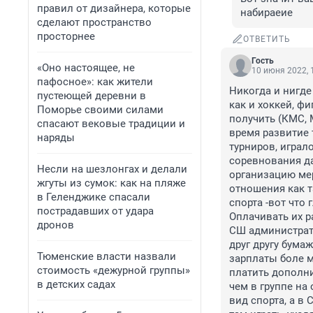
правил от дизайнера, которые
набираеие
сделают пространство
просторнее
ОТВЕТИТЬ
Гость
«Оно настоящее, не
10 июня 2022, 
пафосное»: как жители
Никогда и нигде
пустеющей деревни в
как и хоккей, фи
Поморье своими силами
получить (КМС, 
спасают вековые традиции и
время развитие 
наряды
турниров, играл
соревнования да
Несли на шезлонгах и делали
организацию мер
жгуты из сумок: как на пляже
отношения как т
в Геленджике спасали
спорта -вот что 
пострадавших от удара
Оплачивать их ра
дронов
СШ администрати
друг другу бума
Тюменские власти назвали
зарплаты боле м
стоимость «дежурной группы»
платить дополни
в детских садах
чем в группе на
вид спорта, а в