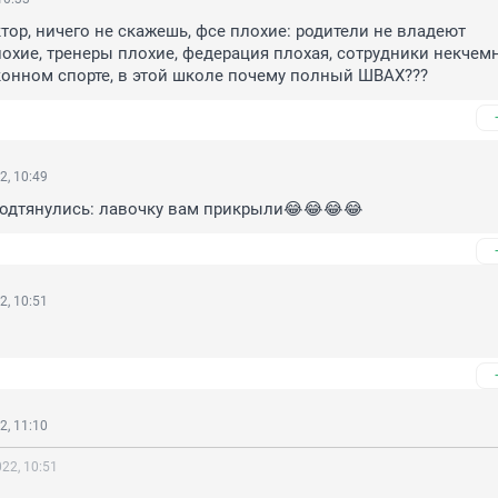
тор, ничего не скажешь, фсе плохие: родители не владеют 
хие, тренеры плохие, федерация плохая, сотрудники некчемны
конном спорте, в этой школе почему полный ШВАХ???
2, 10:49
подтянулись: лавочку вам прикрыли😂😂😂😂
2, 10:51
2, 11:10
22, 10:51