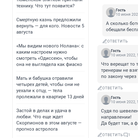
технику. Что тут появится?
Гость
10 июня 202
Смертную казнь предложили
А сколько бо
вернуть — для кого. Новости 5
обещали бесп
августа
ОТВЕТИТЬ
«Мы видим нового Нолана»: с
Гость
каким настроем нужно
10 июня 2022, 
смотреть «Одиссею», чтобы
Что верещат то 
она не выглядела как фиаско
тренерам не взят
по закону через 
Мать и бабушка отравили
четырех детей, чтобы они не
ОТВЕТИТЬ
уехали к отцу, — тела
пролежали в квартире 13 дней
Гость
10 июня 2022, 
Застой в делах и удача в
Судя по шевелен
любви. Что еще ждет
направлении!

Скорпионов в этом августе —
Да будет так, а
прогноз астролога
ОТВЕТИТЬ
1