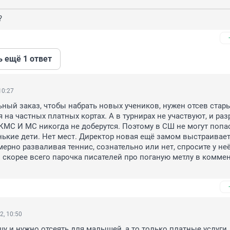
?
ь ещё 1 ответ
10:27
ный заказ, чтобы набрать новых учеников, нужен отсев старых
я на частных платных кортах. А в турнирах не участвуют, и раз
МС И МС никогда не доберутся. Поэтому в СШ не могут попас
ькие дети. Нет мест. Директор новая ещё замом выстраивает
ерно разваливая теннис, сознательно или нет, спросите у неё.
 скорее всего парочка писателей про поганую метлу в коммен
2, 10:50
шу и нужно отсеять для малышей, а то только платные услуги 