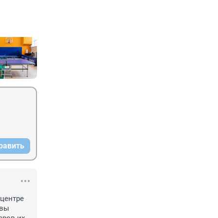
равить
центре 
вы 