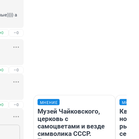
е)))) а 
+0
–0
+0
–0
МНЕНИЕ
МНЕНИ
+0
–0
Музей Чайковского,
Кварт
церковь с
но де
самоцветами и везде
рынок
символика СССР.
сейча