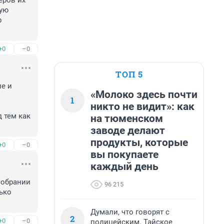
ров их 
ую 
 
+0
–0
ТОП 5
е и 
«Молоко здесь почти
1
никто не видит»: как
 тем как 
на тюменском
заводе делают
продукты, которые
+0
–0
вы покупаете
каждый день
обрании 
96 215
ко 
Думали, что говорят с
2
+0
–0
полицейским. Тайское