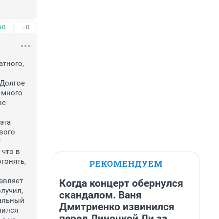
+0
–0
тного, 
Долгое 
много 
е 
та 
ого 
 
что в 
онять, 
РЕКОМЕНДУЕМ
авляет 
Когда концерт обернулся
лучил, 
скандалом. Ваня
альный 
Дмитриенко извинился
ился 
перед Линочкой Ли за