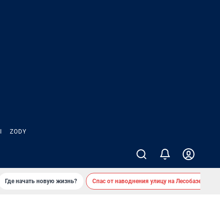
Ы
ZODY
Где начать новую жизнь?
Спас от наводнения улицу на Лесобазе
Д