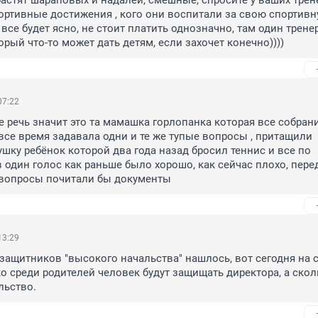
астят шараповых и надалей, смешные, спросите у ваших трене
ортивные достижения , кого они воспитали за свою спортивн
все будет ясно, не стоит платить однозначно, там один тренер
орый что-то может дать детям, если захочет конечно))))
07:22
е речь значит это та мамашка горлопанка которая все собрани
все время задавала одни и те же тупые вопросы , притащили 
ку ребёнок которой два года назад бросил теннис и все по 
 один голос как раньше было хорошо, как сейчас плохо, перед
 вопросы почитали бы документы
13:29
 защитников "высокого начальства" нашлось, вот сегодня на с
о среди родителей человек будут защищать директора, а сколь
льство.