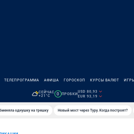
ТЕЛЕПРОГРАММА
АФИША
ГОРОСКОП
КУРСЫ ВАЛЮТ
ИГР
USD 80,93
СЕЙЧАС
0
ПРОБКИ
+21°C
EUR 93,19
бменяла однушку на трешку
Новый мост через Туру. Когда построят?