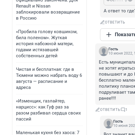
официально закончена. Для
Renault и Nissan
А ответ то где
заблокировали возвращение
в Россию
ОТВЕТИТЬ
«Пробила голову ковшиком,
Показат
била поленом». Жуткая
история набожной матери,
годами истязавшей
Гость
10 июня 2022, 
собственных детей
Есть муниципаль
не хотят игратьс
Чистая и бесплатная: где в
повышают и до К
Тюмени можно набрать воду 6
бесплатно мален
августа — расписание и
политику планом
адреса
подруливает там
ранее!!!!
«Изменщик, газлайтер,
нарцисс»: как Гуф раз за
ОТВЕТИТЬ
1
разом разбивал сердца своих
пассий
Гость
10 июня 202
Маленькая кухня без хаоса: 7
Вот значит ва