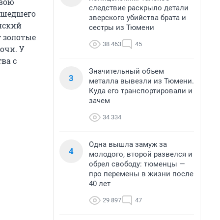
свою
следствие раскрыло детали
 ушедшего
зверского убийства брата и
нский
сестры из Тюмени
т золотые
38 463
45
очи. У
ва с
Значительный объем
3
металла вывезли из Тюмени.
Куда его транспортировали и
зачем
34 334
Одна вышла замуж за
4
молодого, второй развелся и
обрел свободу: тюменцы —
про перемены в жизни после
40 лет
29 897
47