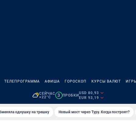
ТЕЛЕПРОГРАММА
АФИША
ГОРОСКОП
КУРСЫ ВАЛЮТ
ИГР
USD 80,93
СЕЙЧАС
3
ПРОБКИ
+22°C
EUR 93,19
бменяла однушку на трешку
Новый мост через Туру. Когда построят?