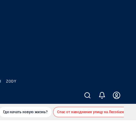
Ы
ZODY
Где начать новую жизнь?
Спас от наводнения улицу на Лесобазе
Д