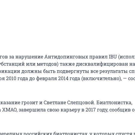
гов за нарушение Антидопинговых правил IBU (испол
бстанций или методов) также дисквалифицирован на
фикации должны быть подвергнуты все результаты с
ря 2010 года до февраля 2014 года (включительно), — с
казание грозит и Светлане Слепцовой. Биатлонистка,
ХМАО, завершила свою карьеру в 2017 году, сообщив о
чередных российских биатлонистах, у которых спустя 