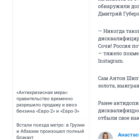
обнаружили доп
Дмитрий Губер
— Никогда таког
дисквалифициро
Сочи! Россия по
— тяжело похме
Instagram.
Сам Антон Шипу
золота, выигран
«Антикризисная мера»:
правительство временно
Ранее антидопи
разрешило продажу и ввоз
дисквалифицров
бензина «Евро-2» и «Евро-3»
отбыли свое на
Встали поезда метро: в Грузии
и Абхазии произошел полный
Анаста
блэкаут