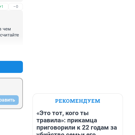
+1
–0
 чем 
считайте 
+0
–0
равить
РЕКОМЕНДУЕМ
«Это тот, кого ты
травила»: прикамца
приговорили к 22 годам за
убийство семьи его