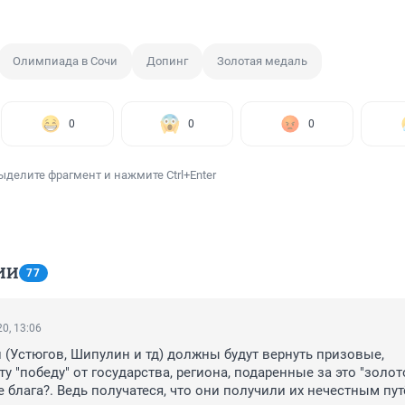
Олимпиада в Сочи
Допинг
Золотая медаль
0
0
0
ыделите фрагмент и нажмите Ctrl+Enter
ИИ
77
0, 13:06
и (Устюгов, Шипулин и тд) должны будут вернуть призовые, 
у "победу" от государства, региона, подаренные за это "золото
 блага?. Ведь получатеся, что они получили их нечестным путё