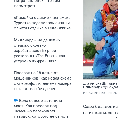
Петропавловск: что там
посмотреть
«Помойка с дикими ценами».
Туристка поделилась личным
опытом отдыха в Геленджике
Миллиарды на дешевых
стейках: сколько
зарабатывают fix-price-
рестораны «The Бык» и как
устроена их франшиза
Подарок на 18-летие от
мошенников: как новая схема
с «переоформлением» номера
Для Антона Шипулина (
Олимпиаде ему не уда
оставит вас без денег
Источник: 
Биатлон 24 
Вода совсем затопила
мост. Как поселок под
Союз биатлонист
Тюменью переживает
официальное пи
паводок, которого не было в