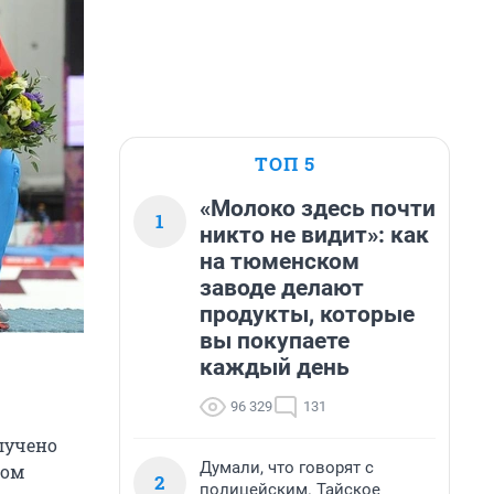
ТОП 5
«Молоко здесь почти
1
никто не видит»: как
на тюменском
заводе делают
продукты, которые
вы покупаете
каждый день
96 329
131
олучено
Думали, что говорят с
ром
2
полицейским. Тайское