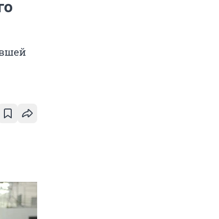
го
авшей