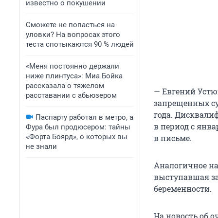
известно о покушении
Сможете не попасться на
уловки? На вопросах этого
теста спотыкаются 90 % людей
«Меня постоянно держали
ниже плинтуса»: Миа Бойка
рассказала о тяжелом
— Евгений Устю
расставании с абьюзером
запрещенных су
года. Дисквали
Паспарту работал в метро, а
в период с янва
Фура был продюсером: тайны
«Форта Боярд», о которых вы
в письме.
не знали
Аналогичное на
выступавшая за 
беременности.
На новость об о