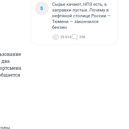
Сырье качают, НПЗ есть, а
5
заправки пустые. Почему в
нефтяной столице России —
Тюмени — закончился
бензин
29 814
298
ьзование
 два
портсмена
ообщается
годы