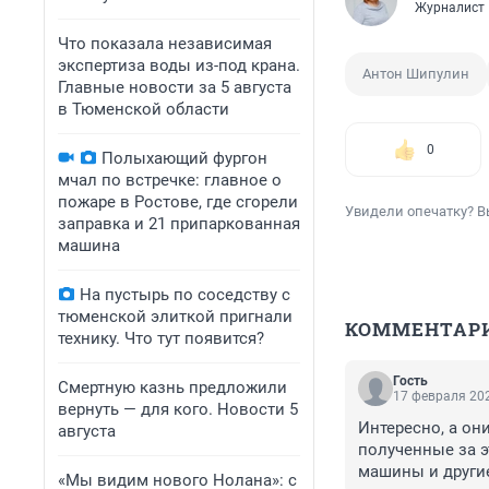
Журналист
Что показала независимая
экспертиза воды из-под крана.
Антон Шипулин
Главные новости за 5 августа
в Тюменской области
0
Полыхающий фургон
мчал по встречке: главное о
пожаре в Ростове, где сгорели
Увидели опечатку? В
заправка и 21 припаркованная
машина
На пустырь по соседству с
тюменской элиткой пригнали
КОММЕНТАР
технику. Что тут появится?
Гость
Смертную казнь предложили
17 февраля 202
вернуть — для кого. Новости 5
Интересно, а он
августа
полученные за эт
машины и другие
«Мы видим нового Нолана»: с