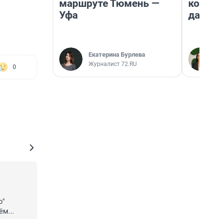
маршруте Тюмень —
косне
Уфа
даже 
Екатерина Бурлева
Журналист 72.RU
0
" 
м...