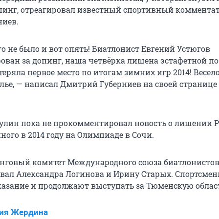
инг, отреагировал известный спортивный коммента
ниев.
о не было и вот опять! Биатлонист Евгений Устюгов
ван за допинг, наша четвёрка лишена эстафетной по
теряла первое место по итогам зимних игр 2014! Весело
лье, — написал Дмитрий Губерниев на своей странице
лин пока не прокомментировал новость о лишении 
ного в 2014 году на Олимпиаде в Сочи.
нговый комитет Международного союза биатлонистов 
ал Александра Логинова и Ирину Старых. Спортсмен
казание и продолжают выступать за Тюменскую облас
сия Жердина