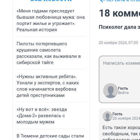
ПЕРЕЙТИ К ПУ
18 комм
«Меня годами преследует
бывшая любовница мужа: она
портит жилье и угрожает».
Психолог дала 
Реальная история
20 ноября 2024, 07:05
Пилоты потерпевшего
крушение самолета
рассказали, как выживали в
сибирской тайге
«Нужны активные ребята».
Узнали у экспертов, с каких
слов начинается вербовка
Гость
Войти
детей преступниками
«Ну вот и всё»: звезда
Гость
«Дома-2» развелась с
20 ноября 2024
молодым мужем
Есть такое хоро
свободным, так к
В Тюмени детские сады стали