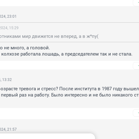
24, 23:01
024, 15:29
отниками мир движется не вперед, а в ж*пу(
 не много, а головой.

 колхозе работала лошадь, а председателем так и не стала.
, 13:32
озрасте тревога и стресс? После института в 1987 году вышел 
 первый раз на работу. Было интересно и не было никакого стр
24, 21:57
айте 1987 год и наше время.
