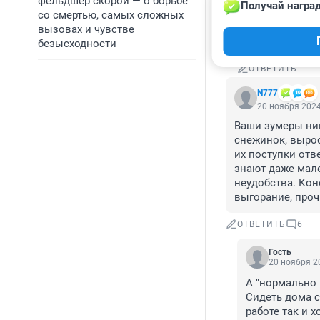
фельдшер скорой — о борьбе
Получай наград
В наше время н
со смертью, самых сложных
участка работ
вызовах и чувстве
 Совсем разн
безысходности
ОТВЕТИТЬ
N777
20 ноября 2024
Ваши зумеры ник
снежинок, вырос
их поступки отве
знают даже мал
неудобства. Кон
выгорание, прочи
ОТВЕТИТЬ
6
Гость
20 ноября 20
А "нормально 
Сидеть дома с
работе так и х