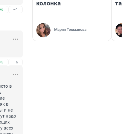
колонка
там п
+6
–1
Мария Токмакова
+3
–6
сто в 
 
ие 
к в 
 и не 
ут надо 
щих 
 всех 