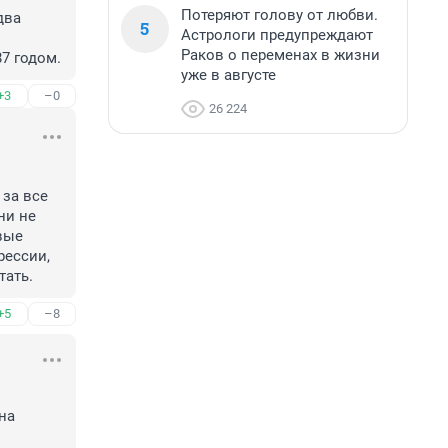
Потеряют голову от любви.
ва 
5
Астрологи предупреждают
Раков о переменах в жизни
7 годом.
уже в августе
+3
–0
26 224
за все 
ни не 
ые 
ессии, 
тать.
+5
–8
а 