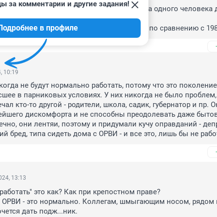
ы за комментарии и другие задания!
икто не подскажет на работе , , да еще и на одного человека д
ы навешают.

Подробнее в профиле
ые взаимоотношения в коллективе сейчас по сравнению с 198
, 10:19
огда не будут нормально работать, потому что это поколение 
шее в парниковых условиях. У них никогда не было проблем, 
чал кто-то другой - родители, школа, садик, губернатор и пр. О
ейшего дискомфорта и не способны преодолевать даже бытов
ечно, они лентяи, поэтому и придумали кучу оправданий - депр
й бред, типа сидеть дома с ОРВИ - и все это, лишь бы не рабо
24, 13:13
работать" это как? Как при крепостном праве?

 ОРВИ - это нормально. Коллегам, шмыгающим носом, рядом н
очется дать подж...ник.