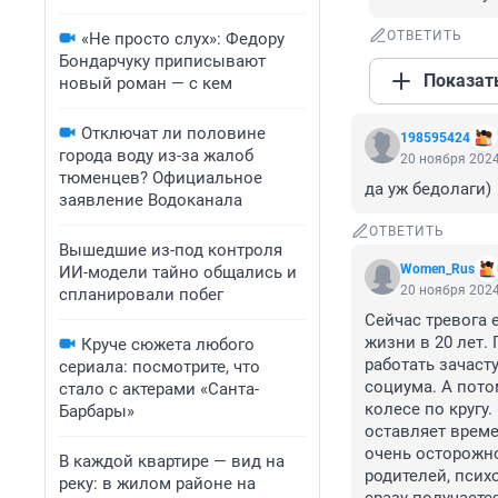
ОТВЕТИТЬ
«Не просто слух»: Федору
Бондарчуку приписывают
Показат
новый роман — с кем
Отключат ли половине
198595424
города воду из-за жалоб
20 ноября 2024
тюменцев? Официальное
да уж бедолаги)
заявление Водоканала
ОТВЕТИТЬ
Вышедшие из-под контроля
Women_Rus
ИИ-модели тайно общались и
20 ноября 2024
спланировали побег
Сейчас тревога 
жизни в 20 лет. 
Круче сюжета любого
работать зачасту
сериала: посмотрите, что
социума. А потом
стало с актерами «Санта-
колесе по кругу
Барбары»
оставляет време
очень осторожн
В каждой квартире — вид на
родителей, псих
реку: в жилом районе на