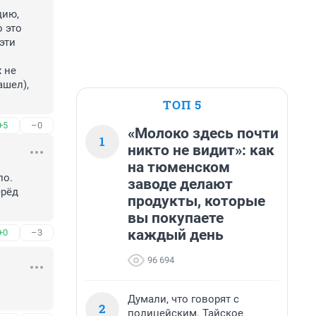
ию, 
 это 
эти 
 не 
шел), 
ТОП 5
+5
–0
«Молоко здесь почти
1
никто не видит»: как
на тюменском
о. 
заводе делают
рёд 
продукты, которые
вы покупаете
каждый день
+0
–3
96 694
Думали, что говорят с
2
полицейским. Тайское