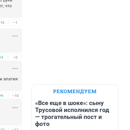
 руки 
, что 
+16
–1
+3
–0
и апатия 
РЕКОМЕНДУЕМ
+9
–10
«Все еще в шоке»: сыну
Трусовой исполнился год
— трогательный пост и
фото
+10
–11