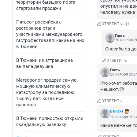
сразу получается
территории бывшего порта
опустил и не дви
стартовали продажи
человеку нужна
Пятьсот российских
ОТВЕТИТЬ
1
ресторанов стали
участниками международного
Гость
гастрофестиваля: какие из них
20 ноября 20
в Тюмени
Спасибо за д
В Тюмени из аттракциона
ОТВЕТИТЬ
выпала девушка
Гость
20 ноября 2024
Метеоролог предрек самую
Кто хочет работа
мощную климатическую
мешают.😑
катастрофу за последнюю
тысячу лет: когда всё
ОТВЕТИТЬ
начнется
Вaнюхa
20 ноября 2024
В Тюмени полностью открыли
скандальную развязку
какие нежные то с