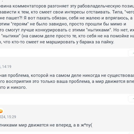
.

овина комментаторов разгоняет эту рабовладельческую позиц
висти к тем, кто смеет свои интересы отстаивать. Типа, "чего
не пашет?! Я вот пахать обязан, себя не жалею и впрягаюсь, а 
ы этим "героям" не было завидно, просто прошли бы мимо и 
о смогут лучше конкурировать с этими "нытиками". Но нет, их
 "нытики" (на самом деле просто те, кто себя не на помойке на
 что кто-то смеет не маршировать у барака за пайку.
, 14:19
ная проблема, которой на самом деле никогда не существовал
о восприятия это только ваша проблема, а мир движется впе
то и никого.
24, 15:29
тниками мир движется не вперед, а в ж*пу(