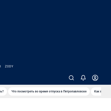
Ы
ZODY
нь?
Что посмотреть во время отпуска в Петропавловске
Как выжива