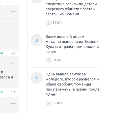
+1
–2
следствие раскрыло детали
зверского убийства брата и
сестры из Тюмени
39 014
Значительный объем
3
металла вывезли из Тюмени.
Куда его транспортировали и
зачем
+0
–0
34 463
в 
Одна вышла замуж за
4
есса и 
молодого, второй развелся и
обрел свободу: тюменцы —
про перемены в жизни после
+2
–4
40 лет
30 044