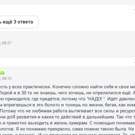
ь ещё 3 ответа
, 08:27
, 08:15
есть у всех практически. Конечно сложно найти себя и свое ме
Порой и в 30 то не знаешь, чего хочешь, не опрелелился ещё. А
ю приходится, где придётся, потому что "НАДО! ". Идёт давлен
 впрягаешься в это болото и тонешь по жизни, бегая, как хомя
. Потому что не любимая работа вытягивает все силы и ресурсы
ни длЯ развития и каких-то действий в дальнейшем. Так что т
о и грамотно выходить в жизнь зумерам. С помощью понимаю
ологов. Я их понимаю прекрасно, сама помню такою была. Не у