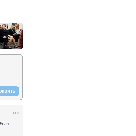
равить
быть 