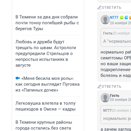
ОТВЕТИТЬ
В Тюмени за два дня собрали
N777
почти тонну погибшей рыбы с
20 ноября 20
берегов Туры
Гость
20 ноября 
Любовь и дружба будут
трещать по швам. Астрологи
нормально рабо
предупредили Стрельцов о
симптомы ОРВИ
непростых испытаниях в
но ваши защи
августе
подкрепление 
болезнь и над
«Меня бесила моя роль»:
как сегодня выглядит Пуговка
ОТВЕТИТЬ
из «Папиных дочек»
Гость
20 ноября 20
Легковушка влетела в толпу
пешеходов в Омске — кадры
N777
20 ноября 2
В Тюмени крупные районы
города остались без света
а зачем заглу