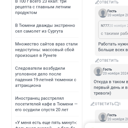
В 100 г всего 23 ккал: три
ОТВЕТИТЬ
рецепта с главным летним
Гость
продуктом
20 ноября 20
В Тюмени дважды экстренно
N777
20 ноября 2
сел самолет из Сургута
с такими раб
Множество сайтов враз стали
Работать нужно
недоступны: массовый сбой
Больше всех в
произошел в Рунете
ОТВЕТИТЬ
Следователи возбудили
Гость
уголовное дело после
20 ноября 2024
падения 19-летней тюменки с
Откуда в таком в
аттракциона
первый день и в
тревоги)
Иностранец расстрелял
посетителей кафе в Тюмени —
ОТВЕТИТЬ
1
его осудили спустя 20 лет
Гость
20 ноября 20
«У меня есть еще пять минут»:
Вы не сравнив