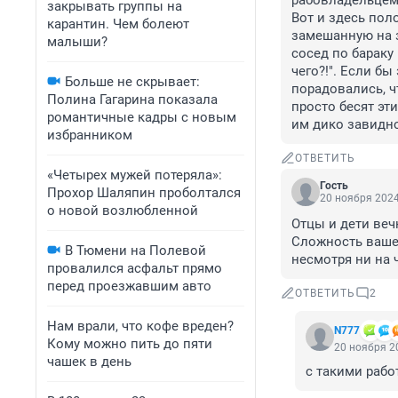
рабовладельцем"
закрывать группы на
Вот и здесь пол
карантин. Чем болеют
замешанную на за
малыши?
сосед по бараку 
чего?!". Если б
Больше не скрывает:
порадовались, чт
Полина Гагарина показала
просто бесят эти
романтичные кадры с новым
им дико завидно,
избранником
ОТВЕТИТЬ
«Четырех мужей потеряла»:
Гость
Прохор Шаляпин проболтался
20 ноября 2024
о новой возлюбленной
Отцы и дети веч
Сложность вашег
В Тюмени на Полевой
несмотря ни на ч
провалился асфальт прямо
перед проезжавшим авто
ОТВЕТИТЬ
2
Нам врали, что кофе вреден?
N777
Кому можно пить до пяти
20 ноября 20
чашек в день
с такими рабо