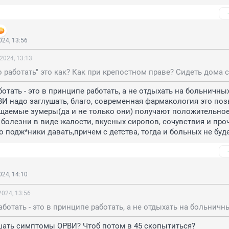
24, 13:56
2024, 13:13
тать - это в принципе работать, а не отдыхать на больничных.
 надо заглушать, благо, современная фармакология это позв
щаемые зумеры(да и не только они) получают положительное
болезни в виде жалости, вкусных сиропов, сочувствия и проче
о подж*ники давать,причем с детства, тогда и больных не буд
24, 14:10
024, 13:56
шать симптомы ОРВИ? Чтоб потом в 45 скопытиться?