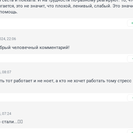
 сесть и поехать. И на трудности по-разному реагируют. То, что
гается, это не значит, что плохой, ленивый, слабый. Это значит
 помощь.
24, 22:06
обрый человечный комментарий!
, 08:07
ть тот работает и не ноет, а кто не хочет работать тому стресс 
, 07:24
тали...🤦‍♂️