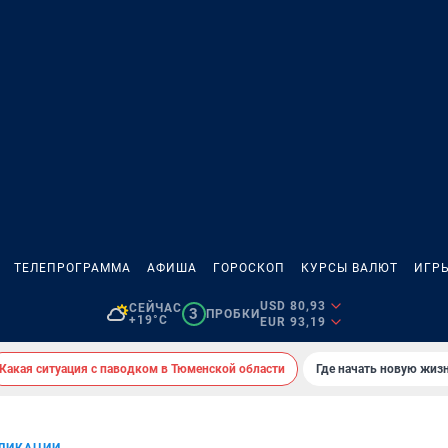
ТЕЛЕПРОГРАММА
АФИША
ГОРОСКОП
КУРСЫ ВАЛЮТ
ИГР
USD 80,93
СЕЙЧАС
3
ПРОБКИ
+19°C
EUR 93,19
Какая ситуация с паводком в Тюменской области
Где начать новую жиз