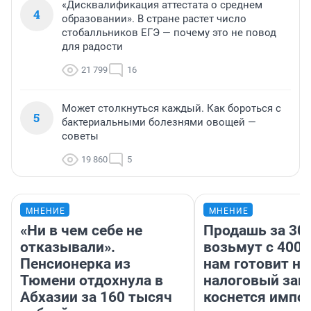
«Дисквалификация аттестата о среднем
4
образовании». В стране растет число
стобалльников ЕГЭ — почему это не повод
для радости
21 799
16
Может столкнуться каждый. Как бороться с
5
бактериальными болезнями овощей —
советы
19 860
5
МНЕНИЕ
МНЕНИЕ
«Ни в чем себе не
Продашь за 300
отказывали».
возьмут с 4000
Пенсионерка из
нам готовит н
Тюмени отдохнула в
налоговый зако
Абхазии за 160 тысяч
коснется импор