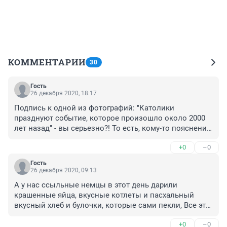
КОММЕНТАРИИ
30
Гость
26 декабря 2020, 18:17
Подпись к одной из фотографий: "Католики 
празднуют событие, которое произошло около 2000 
лет назад" - вы серьезно?! То есть, кому-то пояснение 
нужно?! Вы за кого аудиторию свою держите? Или по 
+0
–0
себе судите?
Гость
26 декабря 2020, 09:13
А у нас ссыльные немцы в этот день дарили 
крашенные яйца, вкусные котлеты и пасхальный 
вкусный хлеб и булочки, которые сами пекли, Все это 
они приносили в большой эмалированой тазике, с 
+0
–0
учетом, что их на нашей улице жило около десятка 