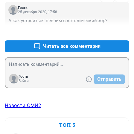
семей, нам детям из многодетной семьи этого 
Гость
обжорства хватало на все школьные каникулы, 
25 декабря 2020, 17:58
включая новогодние праздники, где на столе и так 
А как устроиться певчим в католический хор?
было много вкусностей
+0
–0
Читать все комментарии
Гость
Отправить
Войти
Новости СМИ2
ТОП 5