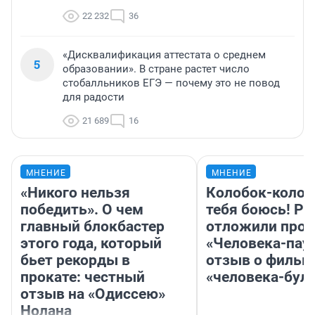
22 232
36
«Дисквалификация аттестата о среднем
5
образовании». В стране растет число
стобалльников ЕГЭ — почему это не повод
для радости
21 689
16
МНЕНИЕ
МНЕНИЕ
«Никого нельзя
Колобок-колобо
победить». О чем
тебя боюсь! Ра
главный блокбастер
отложили прок
этого года, который
«Человека-пау
бьет рекорды в
отзыв о фильм
прокате: честный
«человека-бул
отзыв на «Одиссею»
Нолана