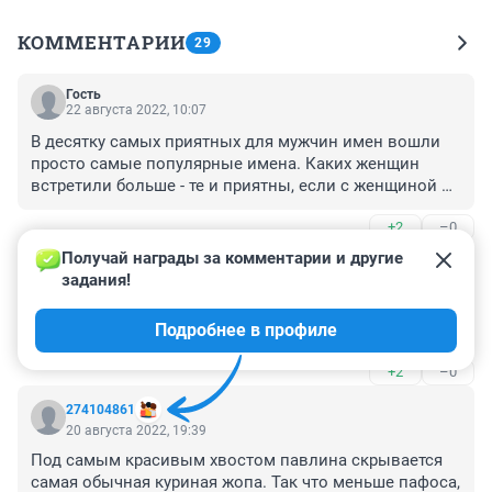
КОММЕНТАРИИ
29
Гость
22 августа 2022, 10:07
В десятку самых приятных для мужчин имен вошли 
просто самые популярные имена. Каких женщин 
встретили больше - те и приятны, если с женщиной 
им было норм. Вот и всё исследование. 

+2
–0
А вообще это дичь, называть дочь исходя из того как 
будет ее имя привлекательно для противоположного 
Получай награды за комментарии и другие 
Гость
пола. Это вообще нездоровая история какая-то. Да и 
21 августа 2022, 13:03
задания!
любят в итоге не имя, а человека, все же.
ну уж Татьяна и особенно Ирина вообще никак не 
Подробнее в профиле
сексуальные
+2
–0
274104861
20 августа 2022, 19:39
Под самым красивым хвостом павлина скрывается 
самая обычная куриная жопа. Так что меньше пафоса, 