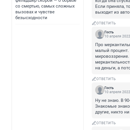
фельдшер скорой — о борьбе
когда она спуска
со смертью, самых сложных
Если приняла, то
вызовах и чувстве
выходит из авто
безысходности
ОТВЕТИТЬ
Гость
10 апреля 2022
Про меркантильно
малый процент. 
мировоззрение. 
меркантильность
на деньги, а пот
ОТВЕТИТЬ
Гость
10 апреля 2022
Ну не знаю. В 90
Знакомые знаком
другие, никто н
ОТВЕТИТЬ