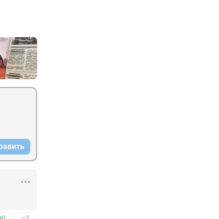
равить
+0
–1