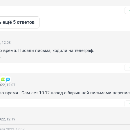
ь ещё 5 ответов
, 12:03
 время. Писали письма, ходили на телеграф.

.
22, 12:07
о время . Сам лет 10-12 назад с барышней письмами перепи
22, 12:19
еля 2022, 12:07