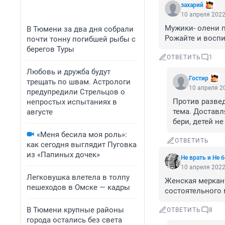
захарий
10 апреля 2022
Мужики- олени п
В Тюмени за два дня собрали
Рожайте и воспи
почти тонну погибшей рыбы с
берегов Туры
ОТВЕТИТЬ
1
Любовь и дружба будут
Гостир
трещать по швам. Астрологи
10 апреля 20
предупредили Стрельцов о
Против разведе
непростых испытаниях в
тема. Доставл
августе
бери, детей не
«Меня бесила моя роль»:
ОТВЕТИТЬ
как сегодня выглядит Пуговка
из «Папиных дочек»
Не врать и Не 
10 апреля 2022
Легковушка влетела в толпу
Женская меркант
пешеходов в Омске — кадры
состоятельного 
В Тюмени крупные районы
ОТВЕТИТЬ
8
города остались без света