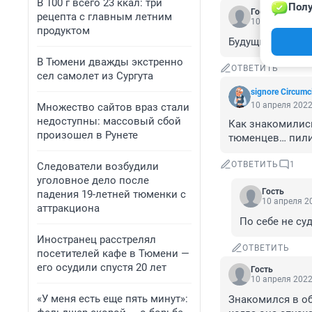
В 100 г всего 23 ккал: три
Полу
Гость
рецепта с главным летним
10 апреля 2022
продуктом
Будущие хранит
В Тюмени дважды экстренно
ОТВЕТИТЬ
сел самолет из Сургута
signore Сircumc
10 апреля 2022
Множество сайтов враз стали
недоступны: массовый сбой
Как знакомились
произошел в Рунете
тюменцев… пили 
ОТВЕТИТЬ
1
Следователи возбудили
уголовное дело после
Гость
падения 19-летней тюменки с
10 апреля 20
аттракциона
По себе не су
Иностранец расстрелял
ОТВЕТИТЬ
посетителей кафе в Тюмени —
его осудили спустя 20 лет
Гость
10 апреля 2022
«У меня есть еще пять минут»:
Знакомился в об