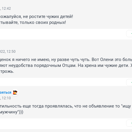
, 12:42
ожалуйся, не ростите чужих детей!

тывайте, только своих родных!
22, 12:50
нок я ничего не имею, ну разве чуть чуть. Вот Олени это боль
яют неудобства порядочным Отцам. На хрена им чужие дети. 
 трожь.
бояться
, 12:10
ильность еще тогда проявлялась, что не объявление то "ищу 
мужчину")))