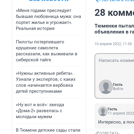
ПЕРЕЙТИ К ПУ
28 комм
«Меня годами преследует
бывшая любовница мужа: она
портит жилье и угрожает».
Тюменки пытали
Реальная история
объявления в г
Пилоты потерпевшего
10 апреля 2022, 11:50
крушение самолета
рассказали, как выживали в
сибирской тайге
«Нужны активные ребята».
Узнали у экспертов, с каких
слов начинается вербовка
Гость
Войти
детей преступниками
«Ну вот и всё»: звезда
Гость
«Дома-2» развелась с
11 апреля 2022
молодым мужем
Интересно, а по
В Тюмени детские сады стали
ОТВЕТИТЬ