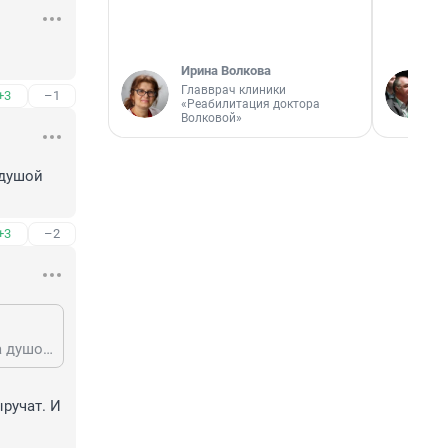
Ирина Волкова
Главврач клиники
+3
–1
«Реабилитация доктора
Волковой»
душой 
+3
–2
обычно такие сообщения про меркантильность пишут мужики у которых за душой нет ничего, и которые обижаются что ищут не таких как они
учат. И 