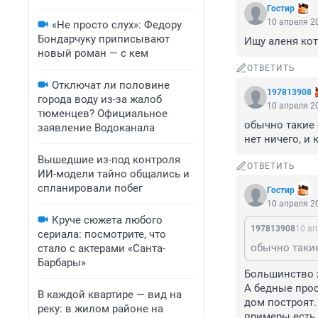
Гостир
10 апреля 20
«Не просто слух»: Федору
Бондарчуку приписывают
Ищу аленя кот
новый роман — с кем
ОТВЕТИТЬ
Отключат ли половине
197813908
города воду из-за жалоб
10 апреля 20
тюменцев? Официальное
обычно такие 
заявление Водоканала
нет ничего, и
Вышедшие из-под контроля
ОТВЕТИТЬ
ИИ-модели тайно общались и
спланировали побег
Гостир
10 апреля 20
Круче сюжета любого
197813908
10 ап
сериала: посмотрите, что
стало с актерами «Санта-
Барбары»
Большинство 
А бедные прос
В каждой квартире — вид на
дом построят.
реку: в жилом районе на
примеры есть.