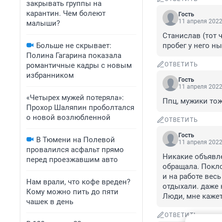
закрывать группы на
карантин. Чем болеют
Гость
11 апреля 2022
малыши?
Станислав (тот 
Больше не скрывает:
пробег у него н
Полина Гагарина показала
романтичные кадры с новым
ОТВЕТИТЬ
избранником
Гость
11 апреля 2022
«Четырех мужей потеряла»:
Ппц, мужики тож
Прохор Шаляпин проболтался
о новой возлюбленной
ОТВЕТИТЬ
Гость
В Тюмени на Полевой
11 апреля 2022
провалился асфальт прямо
Никакие объявле
перед проезжавшим авто
обращала. Покло
и на работе вес
Нам врали, что кофе вреден?
отдыхали. даже 
Кому можно пить до пяти
Люди, мне кажет
чашек в день
ОТВЕТИТЬ