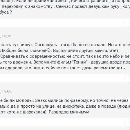
лась ) . Если не принимала жест , ничего страшного , я попроб
 переходил к знакомству . Сейчас подают девушкам руку , ког
буса ?
, 14:04
сть тут пишут. Соглашусь - тогда было ее начало. Но это оче
Любовь была главнее😉. Воспитание другое, менталитет, 
Сравнивать с современностью не стоит, так как это небо и зе
 того времени. Вспомните фильм "Гений" - девушка вроде пов
ом сделала, что никто сейчас не станет даже рассматривать.
, 13:58
-е были молоды. Знакомились по-разному, но точно! не через г
ых, да и просто на улице, на дискотеке, даже в поезде (люди
и от кого не шарахался). Разводов минимум.