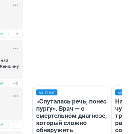
+6
–2
ная 
Женщину 
+5
–2
МНЕНИЕ
МНЕНИ
«Спуталась речь, понес
Насле
пургу». Врач — о
чудом
смертельном диагнозе,
транс
который сложно
разне
+5
–1
обнаружить
совет