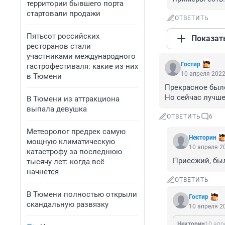
территории бывшего порта
стартовали продажи
ОТВЕТИТЬ
Пятьсот российских
Показат
ресторанов стали
участниками международного
Гостир
гастрофестиваля: какие из них
10 апреля 2022
в Тюмени
Прекрасное было
Но сейчас лучше
В Тюмени из аттракциона
выпала девушка
ОТВЕТИТЬ
6
Метеоролог предрек самую
Некторин
мощную климатическую
10 апреля 20
катастрофу за последнюю
Приесжий, был
тысячу лет: когда всё
начнется
ОТВЕТИТЬ
В Тюмени полностью открыли
Гостир
скандальную развязку
10 апреля 20
Некторин
10 апр