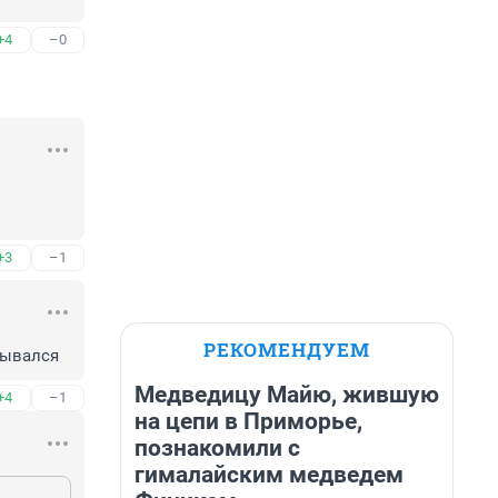
+4
–0
+3
–1
РЕКОМЕНДУЕМ
сывался
Медведицу Майю, жившую
+4
–1
на цепи в Приморье,
познакомили с
гималайским медведем