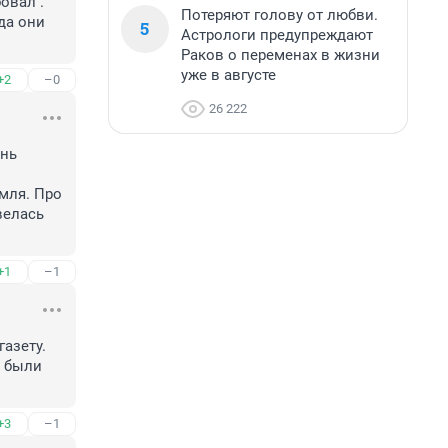
овал . 
Потеряют голову от любви.
да они 
5
Астрологи предупреждают
Раков о переменах в жизни
уже в августе
+2
–0
26 222
нь 
мля. Про 
елась 
+1
–1
азету. 
 были 
+3
–1