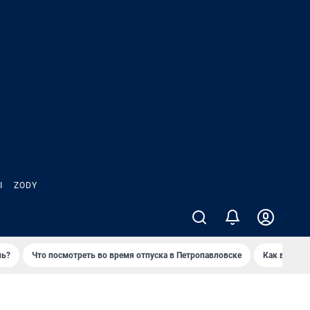
Ы
ZODY
нь?
Что посмотреть во время отпуска в Петропавловске
Как выжива