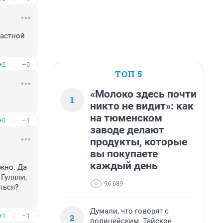
астной 
+2
–0
ТОП 5
«Молоко здесь почти
1
никто не видит»: как
на тюменском
+0
–1
заводе делают
продукты, которые
вы покупаете
каждый день
но. Да 
Гуляли, 
96 689
ься? 
Думали, что говорят с
2
+1
–1
полицейским. Тайское