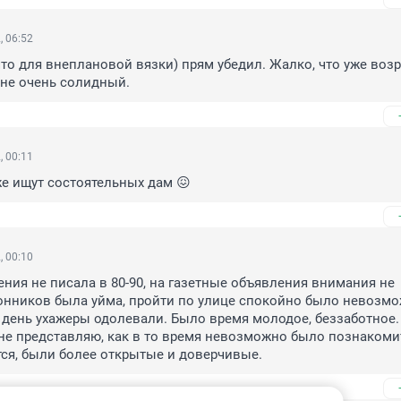
, 06:52
что для внеплановой вязки) прям убедил. Жалко, что уже возр
ыне очень солидный.
, 00:11
е ищут состоятельных дам 😖
, 00:10
ния не писала в 80-90, на газетные объявления внимания не 
нников была уйма, пройти по улице спокойно было невозмож
ь день ухажеры одолевали. Было время молодое, беззаботное. 
не представляю, как в то время невозможно было познакомит
ся, были более открытые и доверчивые.