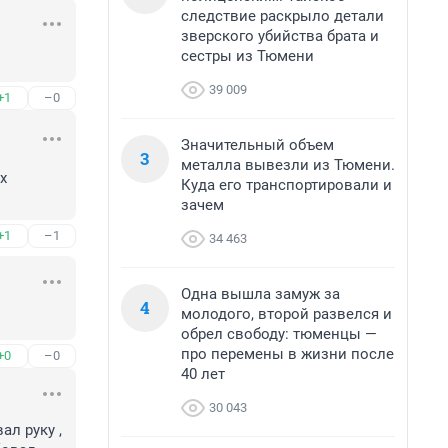
следствие раскрыло детали
зверского убийства брата и
сестры из Тюмени
39 009
+1
–0
Значительный объем
3
металла вывезли из Тюмени.
 
Куда его транспортировали и
зачем
+1
–1
34 463
Одна вышла замуж за
4
молодого, второй развелся и
обрел свободу: тюменцы —
про перемены в жизни после
+0
–0
40 лет
30 043
 руку , 