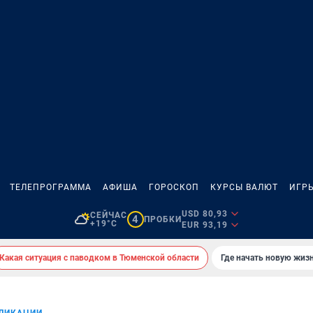
ТЕЛЕПРОГРАММА
АФИША
ГОРОСКОП
КУРСЫ ВАЛЮТ
ИГР
USD 80,93
СЕЙЧАС
4
ПРОБКИ
+19°C
EUR 93,19
Какая ситуация с паводком в Тюменской области
Где начать новую жиз