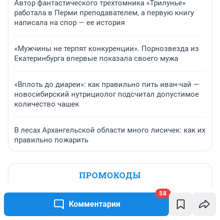
Автор фантастического трехтомника «Трилунье»
работала в Перми преподавателем, а первую книгу
написала на спор — ее история
«Мужчины не терпят конкуренции». Порнозвезда из
Екатеринбурга впервые показала своего мужа
«Вплоть до диареи»: как правильно пить иван-чай —
новосибирский нутрициолог подсчитал допустимое
количество чашек
В лесах Архангельской области много лисичек: как их
правильно пожарить
ПРОМОКОДЫ
Скидка 72 000 на высшее
58
образование и среднее специальное
Комментарии
образование в первый год обучения