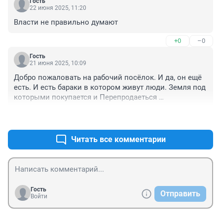
Гость
22 июня 2025, 11:20
Власти не правильно думают
+0
–0
Гость
21 июня 2025, 10:09
Добро пожаловать на рабочий посёлок. И да, он ещё 
есть. И есть бараки в котором живут люди. Земля под 
которыми покупается и Перепродаеться 
неизвестными. Администрация в курсе. Мэр в курсе. 
+1
–0
Но у них по ходу свои интересы. Не людские. Может 
корреспондент и к нам приедет. Сразу скажу, асфальт 
отсутствует.
Читать все комментарии
Гость
Отправить
Войти