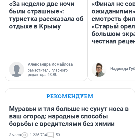
«За неделю две ночи
«Финал не совп
были страшные»:
ожиданиями»: 
туристка рассказала об
смотреть фил
отдыхе в Крыму
«Старый орел» 
большом экран
честная рецен
Александра Исмайлова
Надежда Губар
заместитель главного
редактора 63.RU
РЕКОМЕНДУЕМ
Муравьи и тля больше не сунут носа в
ваш огород: народные способы
борьбы с вредителями без химии
3 часа
1 236 734
53