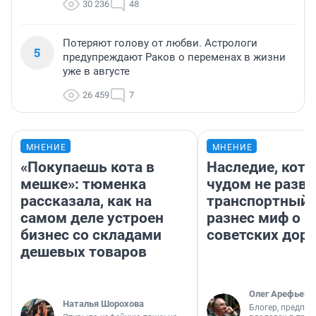
30 236
48
Потеряют голову от любви. Астрологи
5
предупреждают Раков о переменах в жизни
уже в августе
26 459
7
МНЕНИЕ
МНЕНИЕ
«Покупаешь кота в
Наследие, кото
мешке»: тюменка
чудом не разва
рассказала, как на
транспортный 
самом деле устроен
разнес миф о 
бизнес со складами
советских доро
дешевых товаров
Олег Арефьев
Наталья Шорохова
Блогер, предпри