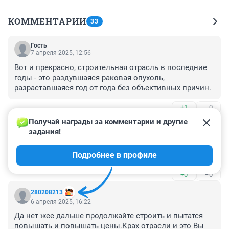
КОММЕНТАРИИ
33
Гость
7 апреля 2025, 12:56
Вот и прекрасно, строительная отрасль в последние 
годы - это раздувшаяся раковая опухоль, 
разраставшаяся год от года без объективных причин.
+1
–0
Получай награды за комментарии и другие 
Гость
6 апреля 2025, 22:38
задания!
а если до 20 тыс р понизить зп строителям , что 
Подробнее в профиле
будет?
+0
–0
280208213
6 апреля 2025, 16:22
Да нет жее дальше продолжайте строить и пытатся 
повышать и повышать цены.Крах отрасли и это Вы 