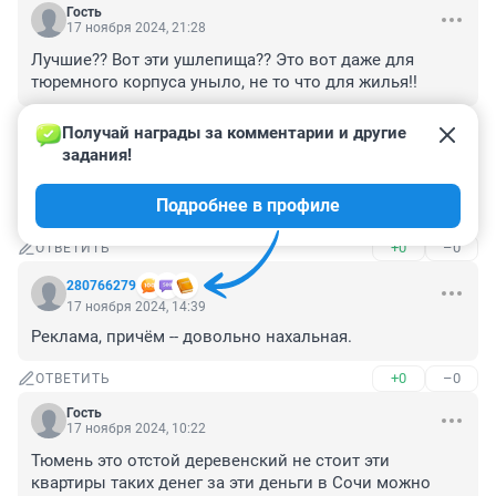
Гость
17 ноября 2024, 21:28
Лучшие?? Вот эти ушлепища?? Это вот даже для 
тюремного корпуса уныло, не то что для жилья!!
+0
–0
ОТВЕТИТЬ
Получай награды за комментарии и другие 
задания!
Гость
17 ноября 2024, 15:25
Подробнее в профиле
Свой дом лучше всего
+0
–0
ОТВЕТИТЬ
280766279
17 ноября 2024, 14:39
Реклама, причём -- довольно нахальная.
+0
–0
ОТВЕТИТЬ
Гость
17 ноября 2024, 10:22
Тюмень это отстой деревенский не стоит эти 
квартиры таких денег за эти деньги в Сочи можно 