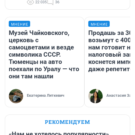
22 035
36
МНЕНИЕ
МНЕНИЕ
Музей Чайковского,
Продашь за 300
церковь с
возьмут с 4000
самоцветами и везде
нам готовит н
символика СССР.
налоговый зако
Тюменцы на авто
коснется импор
поехали по Уралу — что
даже репетито
они там нашли
Екатерина Литкевич
Анастасия Зав
РЕКОМЕНДУЕМ
«Нам не хотелось популярности».