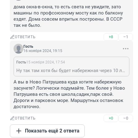
дома окна-в-окна, то есть света не увидите, зато 
машины по профсоюзному мосту как по балкону 
ездят. Дома совсем впритык построены. В СССР 
так не было.
+8
–1
ОТВЕТИТЬ
Гость
16 ноября 2024, 19:15
Гость
15 ноября 2024, 17:54
Ну так там хотя бы будет набережная через 10 лет, а вот в Ново-Патрушево её никогда не будет.
А вы в Ново Патрушева куда хотите набережную 
засунете? Логически подумайте. Тем более у Ново 
Патрушева есть своя школа,садик,парк свой. 
Дороги и парковок море. Маршрутных остановок 
достаточно.
+0
–0
ОТВЕТИТЬ
Показать ещё 2 ответа