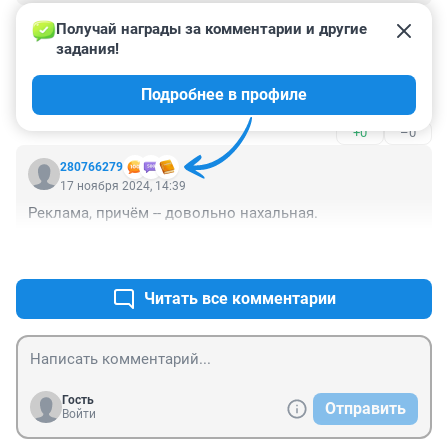
+0
–0
Получай награды за комментарии и другие 
задания!
Гость
17 ноября 2024, 15:25
Подробнее в профиле
Свой дом лучше всего
+0
–0
280766279
17 ноября 2024, 14:39
Реклама, причём -- довольно нахальная.
+0
–0
Читать все комментарии
Гость
Отправить
Войти