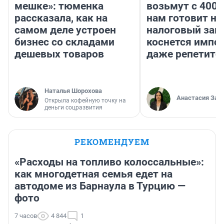
мешке»: тюменка
возьмут с 4000
рассказала, как на
нам готовит н
самом деле устроен
налоговый зако
бизнес со складами
коснется импор
дешевых товаров
даже репетито
Наталья Шорохова
Анастасия Зав
Открыла кофейную точку на
деньги соцразвития
РЕКОМЕНДУЕМ
«Расходы на топливо колоссальные»:
как многодетная семья едет на
автодоме из Барнаула в Турцию —
фото
7 часов
4 844
1