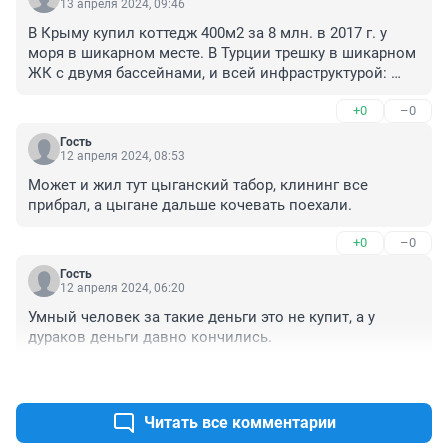
13 апреля 2024, 09:46
В Крыму купил коттедж 400м2 за 8 млн. в 2017 г. у 
моря в шикарном месте. В Турции трешку в шикарном 
ЖК с двумя бассейнами, и всей инфраструктурой: 
сауна, тренажерный зал, хамам, и т. д. и т. п. До моря 
+0
–0
300 м. Зачем эта хабазина за такие деньги?
Гость
12 апреля 2024, 08:53
Может и жил тут цыганский табор, клининг все 
прибрал, а цыгане дальше кочевать поехали.
+0
–0
Гость
12 апреля 2024, 06:20
Умный человек за такие деньги это не купит, а у 
дураков деньги давно кончились.
+0
–0
Читать все комментарии