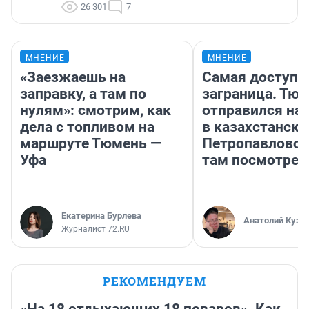
26 301
7
МНЕНИЕ
МНЕНИЕ
«Заезжаешь на
Самая доступн
заправку, а там по
заграница. Тю
нулям»: смотрим, как
отправился на
дела с топливом на
в казахстански
маршруте Тюмень —
Петропавловск
Уфа
там посмотрет
Екатерина Бурлева
Анатолий Кузн
Журналист 72.RU
РЕКОМЕНДУЕМ
«На 18 отдыхающих 18 поваров». Как