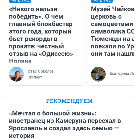
МНЕНИЕ
МНЕНИЕ
«Никого нельзя
Музей Чайковс
победить». О чем
церковь с
главный блокбастер
самоцветами и
этого года, который
символика ССС
бьет рекорды в
Тюменцы на ав
прокате: честный
поехали по Ура
отзыв на «Одиссею»
они там нашли
Нолана
Стас Соколов
Екатерина Лит
Эксперт
РЕКОМЕНДУЕМ
«Мечтал о большой жизни»:
иностранец из Камеруна переехал в
Ярославль и создал здесь семью —
история