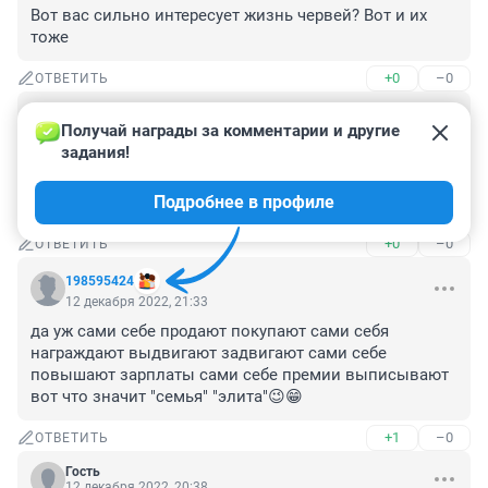
Вот вас сильно интересует жизнь червей? Вот и их 
тоже
+0
–0
ОТВЕТИТЬ
Гость
13 декабря 2022, 20:27
Получай награды за комментарии и другие 
задания!
На досуге должен сесть, при Сталине лес валил бы 
уже давно хотя эти люди и есть кого вождь за урал 
Подробнее в профиле
сылал, толко теперь они у власти
+0
–0
ОТВЕТИТЬ
198595424
12 декабря 2022, 21:33
да уж сами себе продают покупают сами себя 
награждают выдвигают задвигают сами себе 
повышают зарплаты сами себе премии выписывают 
вот что значит "семья" "элита"😉😁
+1
–0
ОТВЕТИТЬ
Гость
12 декабря 2022, 20:38