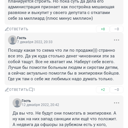
планируется строить. Но пока суть да дела его 
администрация признает как постройка мешающая 
развязке и выкупит у своего депутата с откатами 
себе за миллиард (плюс минус миллион)
+8
–0
ОТВЕТИТЬ
Гость
7 декабря 2022, 20:33
Походу какая то схема что ли по продаже))) странно 
все это. Да уж куда столько денег чиновники эти за 
собой тащут. Все не хватает им. Наберут себе всего. 
Лучше бы помогли больным людям и сиротам детям, 
а сейчас актуально помогли бы в экипировки бойцов. 
Где уж там о себе же любимых надо думать только.
+2
–0
ОТВЕТИТЬ
1
Гость
12 декабря 2022, 20:42
Да вы что. Не будут они помогать в экипировке. А 
ну как на них запад санкции или ещё что положит. 
А недвига да офшоры за рубежом есть у кого, 