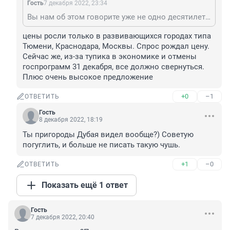
Гость
7 декабря 2022, 23:34
Вы нам об этом говорите уже не одно десятилетие! А цены только растут и растут). Если лет 10 назад сказать кому нибудь, что цена за квадрат будет 100 тыщ и более, то люди бы просто рассмеялись!
цены росли только в развивающихся городах типа 
Тюмени, Краснодара, Москвы. Спрос рождал цену. 
Сейчас же, из-за тупика в экономике и отмены 
госпрограмм 31 декабря, все должно свернуться. 
Плюс очень высокое предложение
+0
–1
ОТВЕТИТЬ
Гость
8 декабря 2022, 18:19
Ты пригороды Дубая видел вообще?) Советую 
погуглить, и больше не писать такую чушь.
+1
–0
ОТВЕТИТЬ
Показать ещё 1 ответ
Гость
7 декабря 2022, 20:40