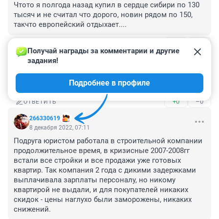
Чтото я полгода назад купил в сердце сибири по 130 
тысяч и не считал что дорого, новин рядом по 150, 
такчто европейский отдыхает....
+0
–1
ОТВЕТИТЬ
1
Получай награды за комментарии и другие 
задания!
Гость
5 июля 2023, 20:35
Подробнее в профиле
Такая же история.
+0
–0
ОТВЕТИТЬ
266330619
8 декабря 2022, 07:11
Подруга юристом работала в строительной компании 
продолжительное время, в кризисные 2007-2008гг 
встали все стройки и все продажи уже готовых 
квартир. Так компания 2 года с дикими задержками 
выплачивала зарплаты персоналу, но никому 
квартирой не выдали, и для покупателей никаких 
скидок - цены наглухо были заморожены, никаких 
снижений.