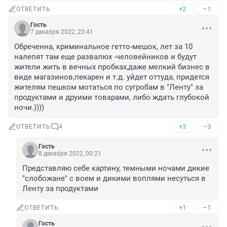
+2
–1
ОТВЕТИТЬ
Гость
7 декабря 2022, 23:41
Обреченна, криминальное гетто-мешок, лет за 10 
налепят там еще развалюх -человейников и будут 
жители жить в вечных пробках,даже мелкий бизнес в 
виде магазинов,пекарен и т.д. уйдет оттуда, придется 
жителям пешком мотаться по сугробам в "Ленту" за 
продуктами и друими товарами, либо ждать глубокой 
ночи.))))
+3
–3
ОТВЕТИТЬ
4
Гость
8 декабря 2022, 00:21
Представляю себе картину, темными ночами дикие 
"слобожане" с воем и дикими воплями несуться в 
Ленту за продуктами
+1
–1
ОТВЕТИТЬ
Гость