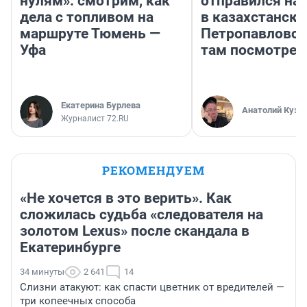
нулям»: смотрим, как
отправился на
дела с топливом на
в казахстански
маршруте Тюмень —
Петропавловск
Уфа
там посмотрет
Екатерина Бурлева
Анатолий Кузн
Журналист 72.RU
РЕКОМЕНДУЕМ
«Не хочется в это верить». Как
сложилась судьба «следователя на
золотом Lexus» после скандала в
Екатеринбурге
34 минуты
2 641
14
Слизни атакуют: как спасти цветник от вредителей —
три копеечных способа