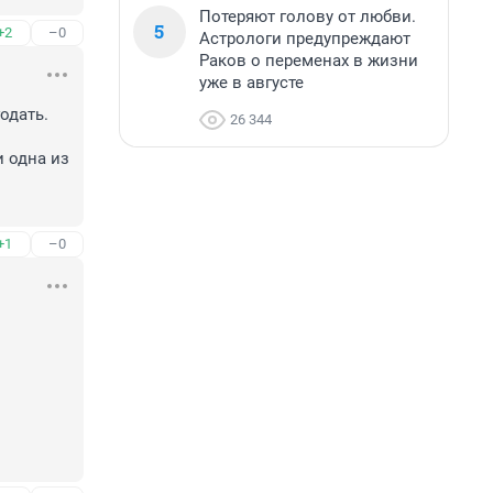
Потеряют голову от любви.
5
+2
–0
Астрологи предупреждают
Раков о переменах в жизни
уже в августе
дать. 
26 344
 одна из 
+1
–0