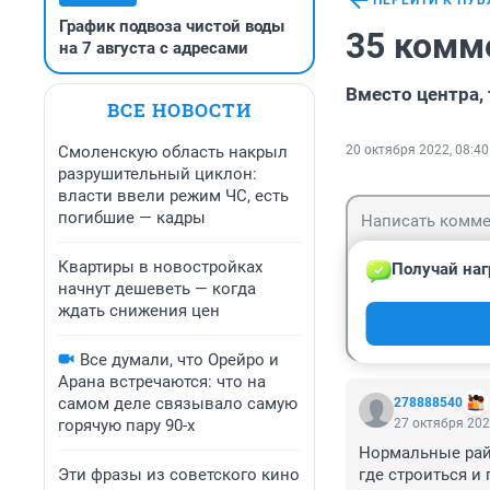
ПЕРЕЙТИ К ПУ
График подвоза чистой воды
35 комм
на 7 августа с адресами
Вместо центра,
ВСЕ НОВОСТИ
Смоленскую область накрыл
20 октября 2022, 08:40
разрушительный циклон:
власти ввели режим ЧС, есть
погибшие — кадры
Квартиры в новостройках
Получай наг
начнут дешеветь — когда
ждать снижения цен
Гость
Войти
Все думали, что Орейро и
Арана встречаются: что на
самом деле связывало самую
278888540
горячую пару 90-х
27 октября 202
Нормальные райо
Эти фразы из советского кино
где строиться и