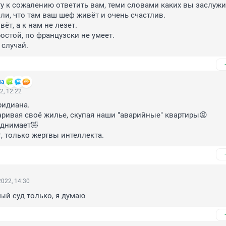
огу к сожалению ответить вам, теми словами каких вы заслужив
ли, что там ваш шеф живёт и очень счастлив.

вёт, а к нам не лезет.

остой, по французски не умеет.

 случай.
ла
2, 12:22
идиана.

ривая своё жилье, скупая наши "аварийные" квартиры😡

днимает🤣

т, только жертвы интеллекта.
022, 14:30
ый суд только, я думаю