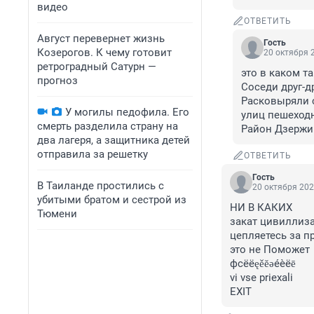
видео
ОТВЕТИТЬ
Август перевернет жизнь
Гость
Козерогов. К чему готовит
20 октября 2
ретроградный Сатурн —
это в каком т
прогноз
Соседи друг-д
Расковыряли со
У могилы педофила. Его
улиц пешеходн
смерть разделила страну на
Район Дзержи
два лагеря, а защитника детей
отправила за решетку
ОТВЕТИТЬ
Гость
В Таиланде простились с
20 октября 202
убитыми братом и сестрой из
НИ В КАКИХ

Тюмени
закат цивиллиза
цепляетесь за п
это не Поможет

фсёёęěĕəéèëē

vi vse priexali

EXIT