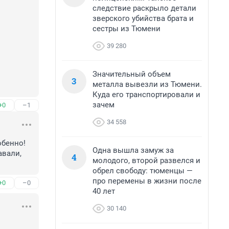
следствие раскрыло детали
зверского убийства брата и
сестры из Тюмени
39 280
Значительный объем
3
металла вывезли из Тюмени.
Куда его транспортировали и
зачем
+0
–1
34 558
бенно! 
Одна вышла замуж за
вали, 
4
молодого, второй развелся и
обрел свободу: тюменцы —
про перемены в жизни после
+0
–0
40 лет
30 140