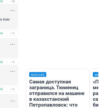
+0
–0
а вам 
+4
–1
+0
–1
МНЕНИЕ
МНЕНИ
Самая доступная
«Поку
заграница. Тюменец
мешке
+0
–1
отправился на машине
расска
в казахстанский
самом
Петропавловск: что
бизне