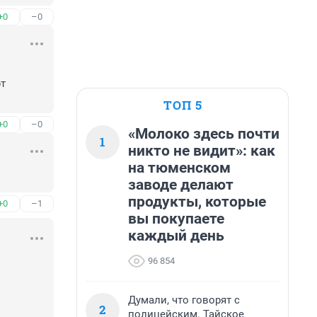
+0
–0
т 
ТОП 5
+0
–0
«Молоко здесь почти
1
никто не видит»: как
на тюменском
заводе делают
продукты, которые
+0
–1
вы покупаете
каждый день
96 854
Думали, что говорят с
2
полицейским. Тайское