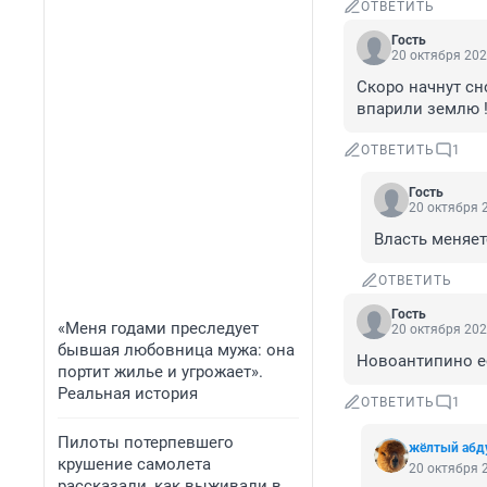
ОТВЕТИТЬ
Гость
20 октября 202
Скоро начнут сно
впарили землю 
ОТВЕТИТЬ
1
Гость
20 октября 2
Власть меняет
ОТВЕТИТЬ
Гость
«Меня годами преследует
20 октября 202
бывшая любовница мужа: она
Новоантипино ес
портит жилье и угрожает».
Реальная история
ОТВЕТИТЬ
1
Пилоты потерпевшего
жёлтый абд
крушение самолета
20 октября 2
рассказали, как выживали в