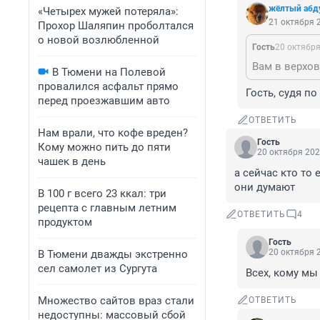
жёлтый абд
«Четырех мужей потеряла»:
21 октября 2
Прохор Шаляпин проболтался
о новой возлюбленной
Гость
20 октября
Вам в верхов
В Тюмени на Полевой
провалился асфальт прямо
Гость, судя п
перед проезжавшим авто
ОТВЕТИТЬ
Нам врали, что кофе вреден?
Гость
Кому можно пить до пяти
20 октября 202
чашек в день
а сейчас кто то 
они думают
В 100 г всего 23 ккал: три
рецепта с главным летним
ОТВЕТИТЬ
4
продуктом
Гость
20 октября 2
В Тюмени дважды экстренно
сел самолет из Сургута
Всех, кому м
Множество сайтов враз стали
ОТВЕТИТЬ
недоступны: массовый сбой