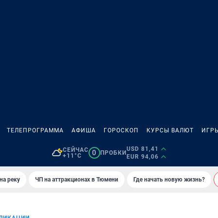
ТЕЛЕПРОГРАММА
АФИША
ГОРОСКОП
КУРСЫ ВАЛЮТ
ИГР
USD 81,41
СЕЙЧАС
0
ПРОБКИ
+11°C
EUR 94,06
на реку
ЧП на аттракционах в Тюмени
Где начать новую жизнь?