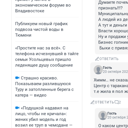
Думаете поче
экономическом форуме во
признать!!!?

Владивостоке
Муниципальных
А людей из де
Публикуем новый график
А тут и деньги
подвоза чистой воды в
Власти хорошо
Тюмени
Ну и продажи 
Бизнес гопнико
«Простите нас за всё». С
 Быки с прив
телефона исчезнувшей в тайге
семьи Усольцевых пришло
ОТВЕТИТЬ
леденящее душу сообщение
Гость
20 октября 202
Страшно красиво.
Хммм… не сказа
Показываем разлившуюся
Центр с таракана
Туру и затопленные берега с
т.е жила я пол ж
катера — видео
ОТВЕТИТЬ
2
«Подушкой надавил на
лицо, чтобы не кричала»:
Гость
20 октября 2
жених убил модель и год
возил ее труп в чемодане —
О каком центр