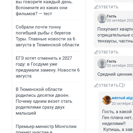
вы говорите каждый день.
Вспомните из каких они
ОТВЕТИТЬ
фильмов? — тест
Гость
20 октября 202
Собрали почти тонну
Покупают кварти
погибшей рыбы с берегов
отрицательные о
Туры. Главные новости за 6
тенхаусы, частн
августа в Тюменской области
ОТВЕТИТЬ
ЕГЭ хотят отменить к 2027
Гость
году: в Госдуме уже
20 октября 202
придумали замену. Новости 6
Средний ценник 
августа
ОТВЕТИТЬ
1
В Тюменской области
родились десятки двоен.
жёлтый абд
Почему одним везет стать
20 октября 2
родителями сразу двух
Гость, а какой
малышей
Ген плана нет
неделями!!

Премьер‑министр Монголии
 Купишь, а завтра у них "Реновация", кретические дни....

примет участие в