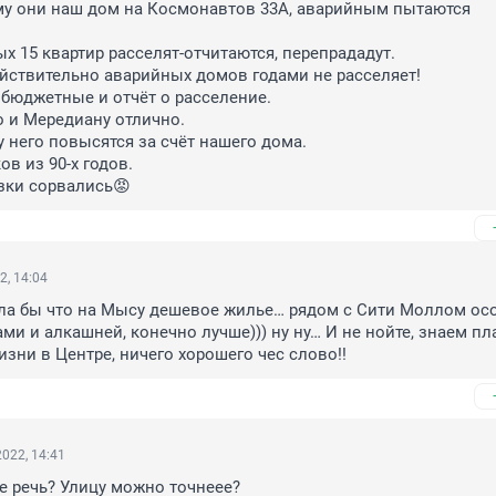
му они наш дом на Космонавтов 33А, аварийным пытаются 
 15 квартир расселят-отчитаются, перепрададут.

йствительно аварийных домов годами не расселяет!

 бюджетные и отчёт о расселение.

 и Мередиану отлично.

у него повысятся за счёт нашего дома.

в из 90-х годов.

язки сорвались😡
2, 14:04
ла бы что на Мысу дешевое жилье… рядом с Сити Моллом осо
ми и алкашней, конечно лучше))) ну ну… И не нойте, знаем пла
изни в Центре, ничего хорошего чес слово!!
022, 14:41
е речь? Улицу можно точнеее?