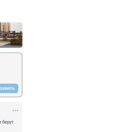
равить
берут 