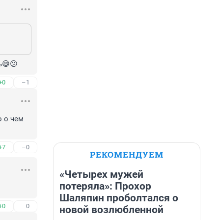
ь😄😕
+0
–1
 о чем 
+7
–0
РЕКОМЕНДУЕМ
«Четырех мужей
потеряла»: Прохор
Шаляпин проболтался о
+0
–0
новой возлюбленной