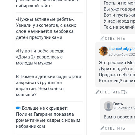
Гость, я не м
сибирской тайге
Вы уже говори
Вот и пусть жи
«Нужны активные ребята».
У нас народ пр
Узнали у экспертов, с каких
Так, на всякий
слов начинается вербовка
детей преступниками
ОТВЕТИТЬ
жёлтый абдул
«Ну вот и всё»: звезда
20 октября 202
«Дома-2» развелась с
Это реклама Мер
молодым мужем
Дурит людей впа
Продажа себе по
В Тюмени детские сады стали
Кто-то ещё вери
закрывать группы на
карантин. Чем болеют
ОТВЕТИТЬ
2
малыши?
Гость
Больше не скрывает:
20 октября 2
Полина Гагарина показала
Вам в верховн
романтичные кадры с новым
избранником
ОТВЕТИТЬ