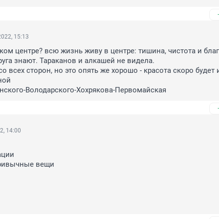
022, 15:13
аком центре? всю жизнь живу в центре: тишина, чистота и благо
руга знают. Тараканов и алкашей не видела.

 всех сторон, но это опять же хорошо - красота скоро будет и
ой

нского-Володарского-Хохрякова-Первомайская
2, 14:00
ции

ривычные вещи 
