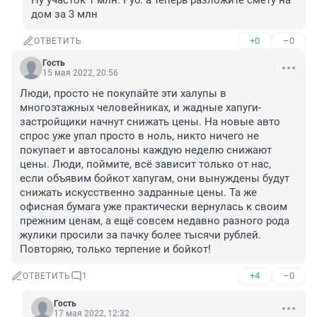
Ну участок 1 млн. Руб. а теперь разложите смету на 
дом за 3 млн
+0
–0
ОТВЕТИТЬ
Гость
15 мая 2022, 20:56
Люди, просто не покупайте эти халупы в 
многоэтажных человейниках, и жадные хапуги- 
застройщики начнут снижать цены. На новые авто 
спрос уже упал просто в ноль, никто ничего не 
покупает и автосалоны каждую неделю снижают 
цены. Люди, поймите, всё зависит только от нас, 
если объявим бойкот хапугам, они вынуждены будут 
снижать искусственно задранные цены. Та же 
офисная бумага уже практически вернулась к своим 
прежним ценам, а ещё совсем недавно разного рода 
жулики просили за пачку более тысячи рублей. 
Повторяю, только терпение и бойкот!
+4
–0
ОТВЕТИТЬ
1
Гость
17 мая 2022, 12:32