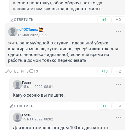
клопов понатащут, обои оборвут вот тогда 
напишите нам как выгодно сдавать жилье.
+1
–0
ОТВЕТИТЬ
поГОСТинец
15 мая 2022, 06:58
жить одному/одной в студии - идеально! уборка 
квартиры меньше, кухня-диван, супер! я жил так. для 
одного человека - идеально)) если всё время на 
работе, а домой только переночевать
+13
–2
ОТВЕТИТЬ
13
Гость
15 мая 2022, 08:01
Какую херню вы пишите.
+1
–9
ОТВЕТИТЬ
Гость
15 мая 2022, 08:02
Для кого то малое это дом 100 кв для кого то 