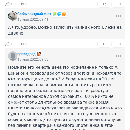
+6
–0
ОТВЕТИТЬ
Собаковидный енот
15 мая 2022, 09:41
А что, удобно, можно включить чайник ногой, лёжа на 
диване...
+5
–0
ОТВЕТИТЬ
праводвед
15 мая 2022, 09:33
Помните это не есть цена,это их желание и только.А 
цены они продавливают через ипотеки и находятся те 
кто говорит ,а че делать?!И берут ипотеки на 30 лет 
потом лишаются возможности платить рано или 
поздно это в большинстве случаев т к. работу и 
самое интересное доход сохранить 100 % никто не 
сможет столь длительное время,за такое время 
власти меняются,государства распадаются и кто и что 
будет с экономикой не понятно ,но с уверенностью 
можно мыслить ,что лучше не будет и люди останутся 
без денег и квартир.На каждого ипотечника в этой 