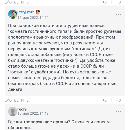
+0
–0
ОТВЕТИТЬ
Staryj yozh
15 мая 2022, 14:54
При советской власти эти студии назывались 
"комната гостиничного типа" и были яростно ругаемы 
апологетами рыночных преобразований. При этом 
рыночники не замечают, что в результате мы 
вернулись к тем же ругаемым "гостинкам". Да, их 
площадь стала побольше (не у всех - в СССР тоже 
были двухкомнатные "гостинки"). Да, удобств тоже 
стало больше (тоже не у всех - и в СССР были 
"гостинки" с удобствами). Но суть осталась та же 
самая - жилплощадь для бедноты, только не за 
бесплатно, как было в СССР, а за очень конкретные 
деньги.
+0
–0
ОТВЕТИТЬ
Гость
15 мая 2022, 14:43
Где контролирующие органы? Строители совсем 
обнаглели....