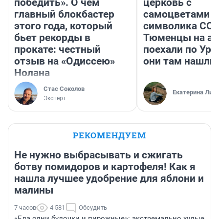
победить». О чем
церковь с
главный блокбастер
самоцветами и
этого года, который
символика ССС
бьет рекорды в
Тюменцы на ав
прокате: честный
поехали по Ура
отзыв на «Одиссею»
они там нашли
Нолана
Стас Соколов
Екатерина Лит
Эксперт
РЕКОМЕНДУЕМ
Не нужно выбрасывать и сжигать
ботву помидоров и картофеля! Как я
нашла лучшее удобрение для яблони и
малины
7 часов
4 581
Обсудить
«Ела одни булочки и пирожные»: экстремально худые