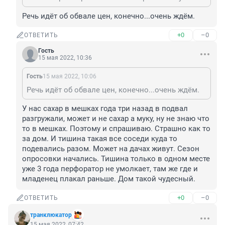
Речь идёт об обвале цен, конечно...очень ждём.
+0
–0
ОТВЕТИТЬ
Гость
15 мая 2022, 10:36
Гость
15 мая 2022, 10:06
Речь идёт об обвале цен, конечно...очень ждём.
У нас сахар в мешках года три назад в подвал 
разгружали, может и не сахар а муку, ну не знаю что 
то в мешках. Поэтому и спрашиваю. Страшно как то 
за дом. И тишина такая все соседи куда то 
подевались разом. Может на дачах живут. Сезон 
опросовки начались. Тишина только в одном месте 
уже 3 года перфоратор не умолкает, там же где и 
младенец плакал раньше. Дом такой чудесный.
+0
–0
ОТВЕТИТЬ
транклюкатор
15 мая 2022, 07:42