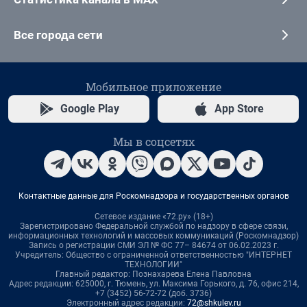
Все города сети
Мобильное приложение
Google Play
App Store
Мы в соцсетях
Контактные данные для Роскомнадзора и государственных органов
Сетевое издание «72.ру» (18+)
Зарегистрировано Федеральной службой по надзору в сфере связи,
информационных технологий и массовых коммуникаций (Роскомнадзор)
Запись о регистрации СМИ ЭЛ № ФС 77– 84674 от 06.02.2023 г.
Учредитель: Общество с ограниченной ответственностью "ИНТЕРНЕТ
ТЕХНОЛОГИИ"
Главный редактор: Познахарева Елена Павловна
Адрес редакции: 625000, г. Тюмень, ул. Максима Горького, д. 76, офис 214,
+7 (3452) 56-72-72 (доб. 3736)
Электронный адрес редакции:
72@shkulev.ru