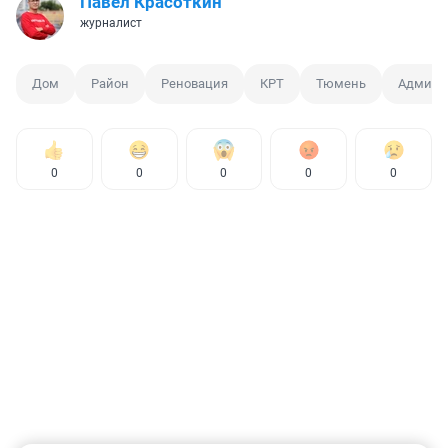
Павел Красоткин
журналист
Дом
Район
Реновация
КРТ
Тюмень
Админи
0
0
0
0
0