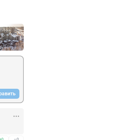
равить
+0
–0