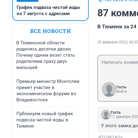
ПЕРЕЙТИ К ПУ
График подвоза чистой воды
87 комм
на 7 августа с адресами
В Тюмени за 24
ВСЕ НОВОСТИ
В Тюменской области
20 февраля 2022, 06:3
родились десятки двоен.
Почему одним везет стать
родителями сразу двух
малышей
Премьер‑министр Монголии
примет участие в
Гость
Войти
экономическом форуме во
Владивостоке
Гость
Публикуем новый график
17 декабря 202
подвоза чистой воды в
У этого замка д
Тюмени
ОТВЕТИТЬ