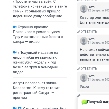
«Простите нас за всё». С
телефона исчезнувшей в тайге
Гость
22 февраля 202
семьи Усольцевых пришло
леденящее душу сообщение
Квартир элитных 
Есть элитные до
Страшно красиво.
Показываем разлившуюся
ОТВЕТИТЬ
Туру и затопленные берега с
Гость
катера — видео
21 февраля 202
На этажах сейча
«Подушкой надавил на
действительно к
лицо, чтобы не кричала»:
выплатить такую
жених убил модель и год
возил ее труп в чемодане —
ОТВЕТИТЬ
видео
Гость
21 февраля 202
Август перевернет жизнь
Ужос
Козерогов. К чему готовит
ретроградный Сатурн —
ОТВЕТИТЬ
прогноз
Получай наг
Гость
21 февраля 202
У могилы педофила. Его