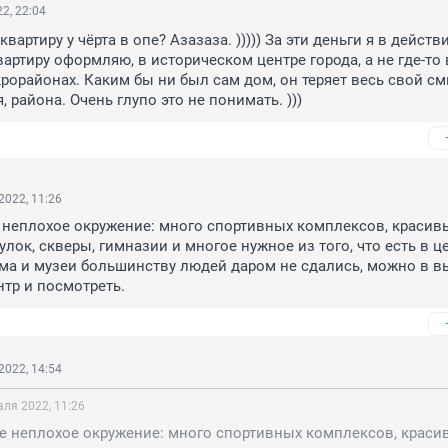
2, 22:04
квартиру у чёрта в опе? Азазаза. ))))) За эти деньги я в действ
артиру оформляю, в историческом центре города, а не где-то в
орайонах. Каким бы ни был сам дом, он теряет весь свой см
, района. Очень глупо это не понимать. )))
2022, 11:26
 неплохое окружение: много спортивных комплексов, красивы
лок, скверы, гимназии и многое нужное из того, что есть в це
ма и музеи большинству людей даром не сдались, можно в в
нтр и посмотреть.
2022, 14:54
ля 2022, 11:26