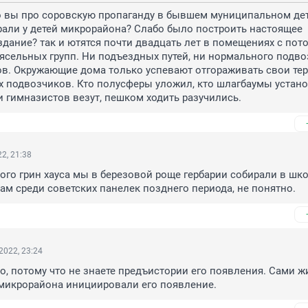
 вы про соровскую пропаганду в бывшем муниципальном детс
али у детей микрорайона? Слабо было построить настоящее 
дание? так и ютятся почти двадцать лет в помещениях с пото
ясельных групп. Ни подъездных путей, ни нормального подвоз
в. Окружающие дома только успевают отгораживать свои тер
 подвозчиков. Кто полусферы уложил, кто шлагбаумы установ
 гимназистов везут, пешком ходить разучились.
2, 21:38
того грин хауса мы в березовой роще гербарии собирали в шк
там среди советских панелек позднего периода, не понятно.
2022, 23:24
о, потому что не знаете предъистории его появления. Сами жит
 микрорайона инициировали его появление.