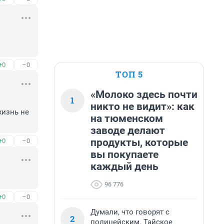
+0
–0
ТОП 5
«Молоко здесь почти
1
никто не видит»: как
изнь не 
на тюменском
заводе делают
продукты, которые
+0
–0
вы покупаете
каждый день
96 776
+0
–0
Думали, что говорят с
2
полицейским. Тайское