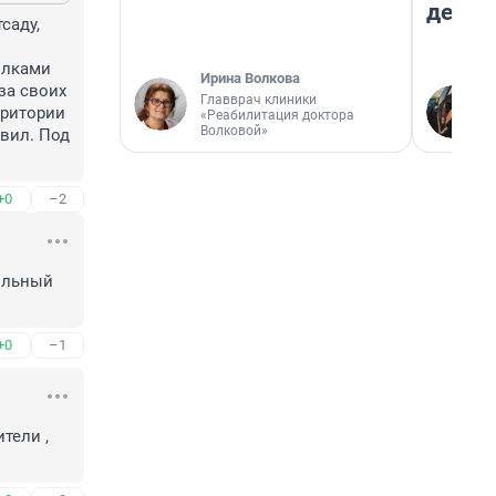
дешев
аду, 
лками 
Ирина Волкова
а своих 
Главврач клиники
ритории 
«Реабилитация доктора
Волковой»
ил. Под 
+0
–2
ольный 
+0
–1
ели , 