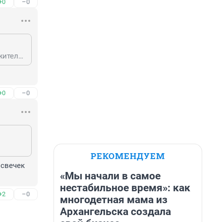
+0
–0
Вам не понятно, потому что не знаете предъистории его появления. Сами жители , точнее Совет микрорайона инициировали его появление.
+0
–0
РЕКОМЕНДУЕМ
свечек 
«Мы начали в самое
нестабильное время»: как
+2
–0
многодетная мама из
Архангельска создала