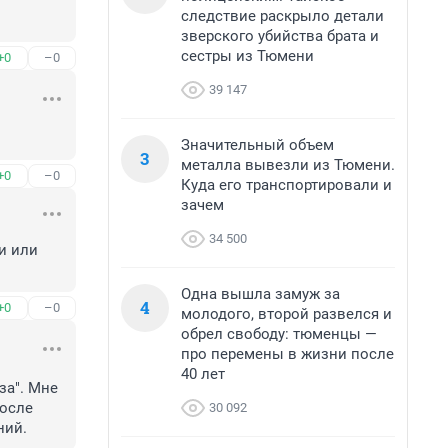
следствие раскрыло детали
зверского убийства брата и
сестры из Тюмени
+0
–0
39 147
Значительный объем
3
металла вывезли из Тюмени.
+0
–0
Куда его транспортировали и
зачем
34 500
и или 
Одна вышла замуж за
4
+0
–0
молодого, второй развелся и
обрел свободу: тюменцы —
про перемены в жизни после
40 лет
а". Мне 
осле 
30 092
ний.