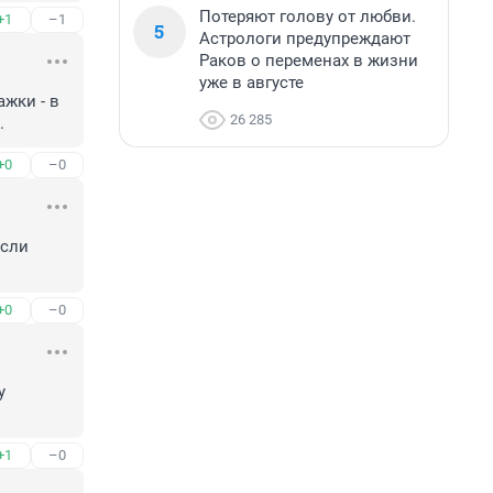
Потеряют голову от любви.
+1
–1
5
Астрологи предупреждают
Раков о переменах в жизни
уже в августе
жки - в 
26 285
.
+0
–0
сли 
+0
–0
 
+1
–0