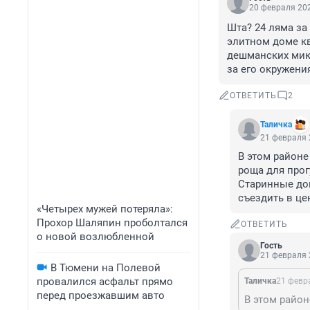
20 февраля 202
Шта? 24 ляма за 
элитном доме кв
дешманских микр
за его окружения
ОТВЕТИТЬ
2
Таличка
21 февраля 
В этом районе
роща для прогу
Старинные до
съездить в це
«Четырех мужей потеряла»:
Прохор Шаляпин проболтался
ОТВЕТИТЬ
о новой возлюбленной
Гость
21 февраля 
В Тюмени на Полевой
провалился асфальт прямо
Таличка
21 февра
перед проезжавшим авто