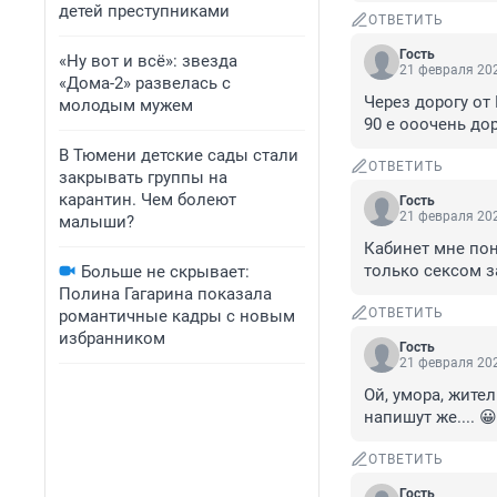
детей преступниками
ОТВЕТИТЬ
Гость
«Ну вот и всё»: звезда
21 февраля 202
«Дома-2» развелась с
Через дорогу от
молодым мужем
90 е ооочень до
В Тюмени детские сады стали
ОТВЕТИТЬ
закрывать группы на
карантин. Чем болеют
Гость
21 февраля 202
малыши?
Кабинет мне пон
только сексом 
Больше не скрывает:
Полина Гагарина показала
ОТВЕТИТЬ
романтичные кадры с новым
избранником
Гость
21 февраля 202
Ой, умора, жите
напишут же.... 😀
ОТВЕТИТЬ
Гость