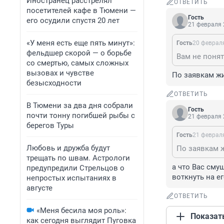
Иностранец расстрелял
ОТВЕТИТЬ
посетителей кафе в Тюмени —
Гость
его осудили спустя 20 лет
21 февраля 
«У меня есть еще пять минут»:
Гость
20 февраля
фельдшер скорой — о борьбе
со смертью, самых сложных
вызовах и чувстве
По заявкам жи
безысходности
ОТВЕТИТЬ
В Тюмени за два дня собрали
Гость
почти тонну погибшей рыбы с
21 февраля 
берегов Туры
Гость
21 февраля
Любовь и дружба будут
По заявкам ж
трещать по швам. Астрологи
а что Вас сму
предупредили Стрельцов о
воткнуть на е
непростых испытаниях в
августе
ОТВЕТИТЬ
«Меня бесила моя роль»:
Показат
как сегодня выглядит Пуговка