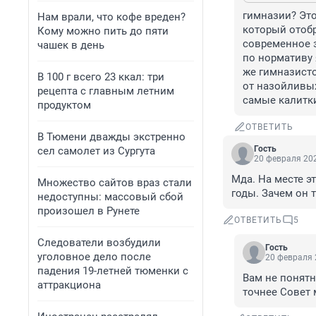
гимназии? Это
Нам врали, что кофе вреден?
который отобр
Кому можно пить до пяти
современное з
чашек в день
по нормативу 
же гимназисто
В 100 г всего 23 ккал: три
от назойливых
рецепта с главным летним
самые калитки
продуктом
ОТВЕТИТЬ
В Тюмени дважды экстренно
Гость
сел самолет из Сургута
20 февраля 202
Мда. На месте э
Множество сайтов враз стали
годы. Зачем он 
недоступны: массовый сбой
произошел в Рунете
ОТВЕТИТЬ
5
Следователи возбудили
Гость
уголовное дело после
20 февраля 
падения 19-летней тюменки с
Вам не понятн
аттракциона
точнее Совет