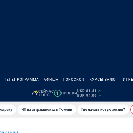
ТЕЛЕПРОГРАММА
АФИША
ГОРОСКОП
КУРСЫ ВАЛЮТ
ИГР
USD 81,41
СЕЙЧАС
1
ПРОБКИ
+16°C
EUR 94,06
на реку
ЧП на аттракционах в Тюмени
Где начать новую жизнь?