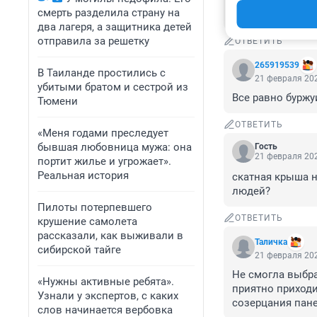
смерть разделила страну на
Хороший дом, но
два лагеря, а защитника детей
отправила за решетку
ОТВЕТИТЬ
265919539
В Таиланде простились с
21 февраля 202
убитыми братом и сестрой из
Все равно буржу
Тюмени
ОТВЕТИТЬ
«Меня годами преследует
бывшая любовница мужа: она
Гость
21 февраля 202
портит жилье и угрожает».
Реальная история
скатная крыша н
людей?
Пилоты потерпевшего
ОТВЕТИТЬ
крушение самолета
рассказали, как выживали в
Таличка
сибирской тайге
21 февраля 202
Не смогла выбрат
«Нужны активные ребята».
приятно приходи
Узнали у экспертов, с каких
созерцания пане
слов начинается вербовка