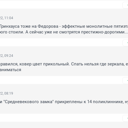
2, 11:04
 Гринхауса тоже на Федорова - эффектные монолитные пятиэта
рого стоили. А сейчас уже не смотрятся престижно-дорогими...
2, 09:24
равился, ковер цвет прикольный. Спать нельзя где зеркала, е
заниматься
2, 08:19
ли "Средневекового замка" прикреплены к 14 поликлиннике, ну