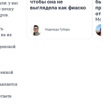
чтобы она не
бьет 
ли: у вас
выглядела как фиаско
прока
е печку
отзыв
дров.
Нолан
ть
Надежда Губарь
 на их
ценовой
ченной
авляется
ответе