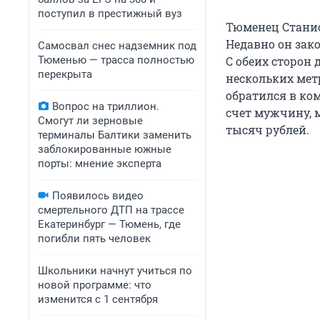
поступил в престижный вуз
Тюменец Станис
Недавно он зак
Самосвал снес надземник под
Тюменью — трасса полностью
С обеих сторон 
перекрыта
нескольких метр
обратился в ко
Вопрос на триллион.
счет мужчину, 
Смогут ли зерновые
тысяч рублей.
терминалы Балтики заменить
заблокированные южные
порты: мнение эксперта
Появилось видео
смертельного ДТП на трассе
Екатеринбург — Тюмень, где
погибли пять человек
Школьники начнут учиться по
новой программе: что
изменится с 1 сентября