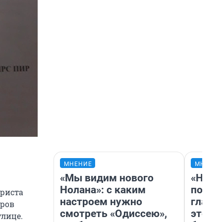
МНЕНИЕ
МНЕНИ
«Мы видим нового
«Нико
Нолана»: с каким
побед
триста
настроем нужно
главн
тров
смотреть «Одиссею»,
этого
улице.