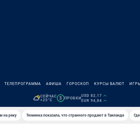
ТЕЛЕПРОГРАММА
АФИША
ГОРОСКОП
КУРСЫ ВАЛЮТ
ИГР
USD 82,17
СЕЙЧАС
3
ПРОБКИ
+25°C
EUR 94,84
м на реку
Тюменка показала, что странного продают в Таиланде
Где