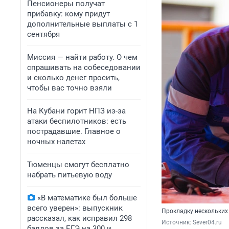
Пенсионеры получат
прибавку: кому придут
дополнительные выплаты с 1
сентября
Миссия — найти работу. О чем
спрашивать на собеседовании
и сколько денег просить,
чтобы вас точно взяли
На Кубани горит НПЗ из-за
атаки беспилотников: есть
пострадавшие. Главное о
ночных налетах
Тюменцы смогут бесплатно
набрать питьевую воду
«В математике был больше
всего уверен»: выпускник
Прокладку нескольких
рассказал, как исправил 298
Источник: 
Sever04.ru
баллов за ЕГЭ на 300 и