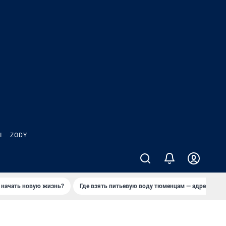
Ы
ZODY
 начать новую жизнь?
Где взять питьевую воду тюменцам — адреса