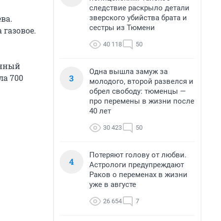
следствие раскрыло детали
зверского убийства брата и
ва.
сестры из Тюмени
 газовое.
40 118
50
енный
Одна вышла замуж за
3
ла 700
молодого, второй развелся и
обрел свободу: тюменцы —
про перемены в жизни после
40 лет
30 423
50
Потеряют голову от любви.
4
Астрологи предупреждают
Раков о переменах в жизни
уже в августе
26 654
7