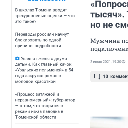
«Попрос
В школах Тюмени вводят
тысяч». 
трехуровневые оценки — что
это такое?
но не см
Переводы россиян начнут
Мужчина по
блокировать по одной
причине: подробности
подключени
Ушел от жены с двумя
2 июля 2021, 19:30
детьми. Как главный качок
«Уральских пельменей» в 54
года закрутил роман с
18
коммен
молодой красоткой
«Процесс затяжной и
неравномерный»: губернатор
— о том, что творится с
реками из-за паводка в
Тюменской области