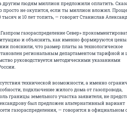
 а другим людям миллион предложили оплатить. Сказа
то просто не окупится, если ты миллион вложил. Прощ
0 тысяч и 10 лет топить, — говорит Станислав Алексан
Газпром газораспределение Север» прокомментирова
туацию и объяснить, как именно формируются цены
ании пояснили, что размер платы за технологическое
становлен региональным департаментом тарифной и 
мство руководствуется методическими указаниями
России.
тсутствия технической возможности, а именно ограни
собности, подключение жилого дома от газопровода,
оль границы земельного участка заявителя, не предст
ександрову был предложен альтернативный вариант
сети газораспределения, — говорится в официальном 