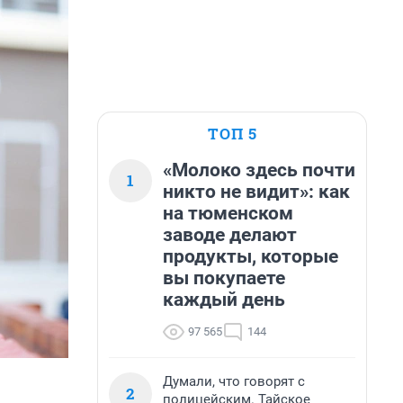
ТОП 5
«Молоко здесь почти
1
никто не видит»: как
на тюменском
заводе делают
продукты, которые
вы покупаете
каждый день
97 565
144
Думали, что говорят с
2
полицейским. Тайское