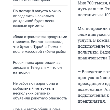
сносить новые дома
Мне 700 тысяч,
чуть дальше. Э
По погоде 8 августа можно
поставить за 10
определить, насколько
дождливой будет осень —
важные приметы
Мы попросили «
сложившуюся си
«Вода отравляется продуктами
услуги. В комп
гниения». Биолог рассказал,
подключение у
что будет с Турой в Тюмени
после массовой гибели рыбы
политики. Ведо
правительства 
Россиянина арестовали за
звезды в Telegram — что он
— Вследствие о
натворил
пропускной спо
проходящего вд
Не работают аэропорты и
мобильный интернет: в
возможным. Ал
нескольких регионах
подключения к 
объявили ракетную опасность
предприятия.
Дома и автомобили в огне,