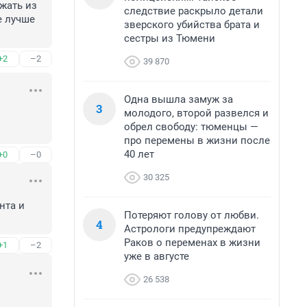
жать из 
следствие раскрыло детали
 лучше 
зверского убийства брата и
сестры из Тюмени
+2
–2
39 870
Одна вышла замуж за
3
молодого, второй развелся и
обрел свободу: тюменцы —
про перемены в жизни после
40 лет
+0
–0
30 325
та и 
Потеряют голову от любви.
4
Астрологи предупреждают
Раков о переменах в жизни
+1
–2
уже в августе
26 538