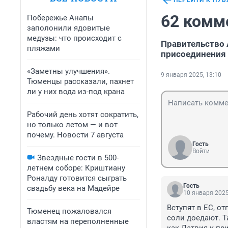
ПЕРЕЙТИ К ПУ
62 комм
Побережье Анапы
заполонили ядовитые
медузы: что происходит с
Правительство 
пляжами
присоединения 
«Заметны улучшения».
9 января 2025, 13:10
Тюменцы рассказали, пахнет
ли у них вода из-под крана
Рабочий день хотят сократить,
но только летом — и вот
почему. Новости 7 августа
Гость
Войти
Звездные гости в 500-
летнем соборе: Криштиану
Роналду готовится сыграть
Гость
свадьбу века на Мадейре
10 января 2025
Вступят в ЕС, от
Тюменец пожаловался
соли доедают. Т
властям на переполненные