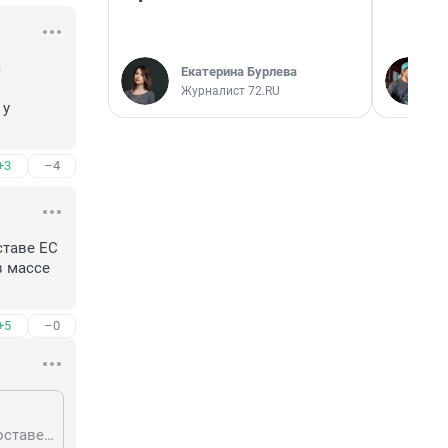
 
Екатерина Бурлева
Журналист 72.RU
у 
+3
–4
таве ЕС 

 массе 
+5
–0
если бы не различия в вероисповедании то Турция давно бы уже была в составе ЕС а так в Европе, в частности в Германии, около 4,5 миллиона турок которые в массе своей уже в третьем поколении хорошо интегрированы