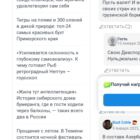
Пусть валят! И 
удовлетворял сам себя
своих стран из з
грузинской борм
Тигры на пляже и 300 оленей
в дикой природе: топ-24
ОТВЕТИТЬ
1
самых красивых бухт
Приморского края
Гость
10 января 20
Свою Диаспору
«Усиливается склонность к
Нуль,реально
глубокому самоанализу». К
чему готовит Рыб
ОТВЕТИТЬ
ретроградный Нептун —
гороскоп
Гость
Получай наг
10 января 2025
«Жила тут интеллигенция».
надеюсь в Грузи
История сибирского дома-
она тоже вступи
бумеранга, где в гости ходили
через балконы, — таких всего
ОТВЕТИТЬ
два в России
Rust Cohle
9 января 2025,
Прощание с летом. В Тюмени
В составе Азерб
состоится ночной фестиваль