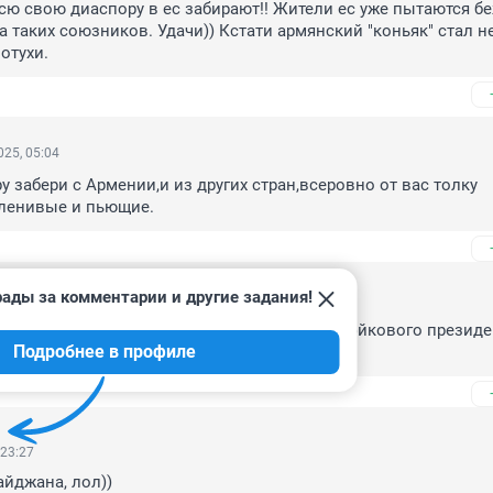
всю свою диаспору в ес забирают!! Жители ес уже пытаются бе
а таких союзников. Удачи)) Кстати армянский "коньяк" стал не
отухи.
25, 05:04
 забери с Армении,и из других стран,всеровно от вас толку 
 ленивые и пьющие.
рады за комментарии и другие задания!
, 00:08
и свергнут нелегитимное правительство и фэйкового президен
Подробнее в профиле
т уже наконец в ЕС
 23:27
айджана, лол))