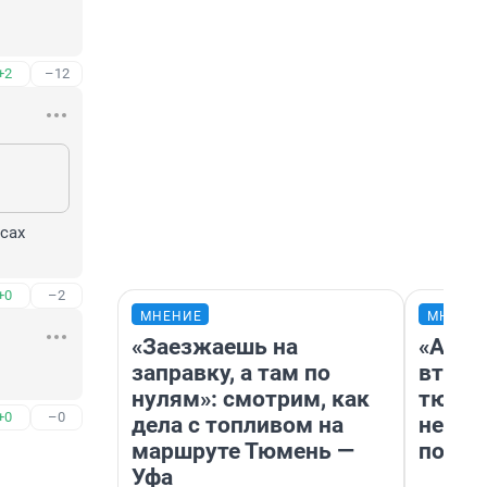
+2
–12
ах 
+0
–2
МНЕНИЕ
МНЕНИ
«Заезжаешь на
«Арен
заправку, а там по
втрое
нулям»: смотрим, как
тюмен
+0
–0
дела с топливом на
нефор
маршруте Тюмень —
почем
Уфа