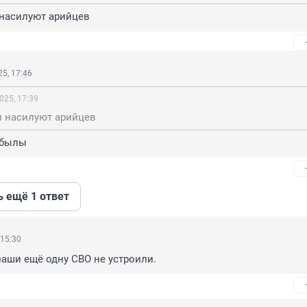
 насилуют арийцев
5, 17:46
025, 17:39
и насилуют арийцев
обылы
ь ещё 1 ответ
 15:30
наши ещё одну СВО не устроили.