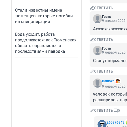
ОТВЕТИТЬ
Стали известны имена
тюменцев, которые погибли
Гость
9 января 2025,
на спецоперации
Ахахахахахаххах
Вода уходит, работа
продолжается: как Тюменская
ОТВЕТИТЬ
область справляется с
Гость
последствиями паводка
9 января 2025,
Станут нормаль
ОТВЕТИТЬ
Вaнюхa
9 января 2025,
человек который
расширилсь. пар
ОТВЕТИТЬ
5
265876843