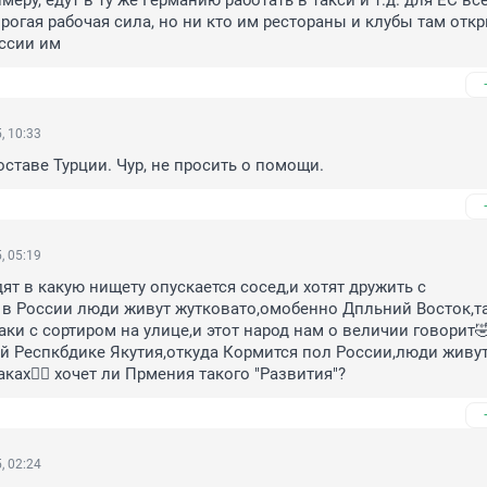
меру, едут в ту же Германию работать в такси и т.д. для ЕС вс
рогая рабочая сила, но ни кто им рестораны и клубы там откр
оссии им
, 10:33
оставе Турции. Чур, не просить о помощи.
, 05:19
ят в какую нищету опускается сосед,и хотят дружить с 
в России люди живут жутковато,омобенно Дпльний Восток,та
ки с сортиром на улице,и этот народ нам о величии говорит🤣
 Респкбдике Якутия,откуда Кормится пол России,люди живут 
ах🤦‍♂️ хочет ли Прмения такого "Развития"?
, 02:24