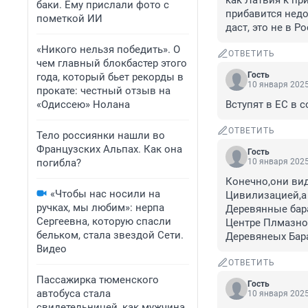
как Латвия к при
баки. Ему прислали фото с
прибавится недо
пометкой ИИ
даст, это не в Р
«Никого нельзя победить». О
ОТВЕТИТЬ
чем главный блокбастер этого
Гость
года, который бьет рекорды в
10 января 2025
прокате: честный отзыв на
«Одиссею» Нолана
Вступят в ЕС в с
ОТВЕТИТЬ
Тело россиянки нашли во
Французских Альпах. Как она
Гость
погибла?
10 января 2025
Конечно,они вид
«Чтобы нас носили на
Цивилизацией,а 
ручках, мы любим»: нерпа
Деревянные бара
Сергеевна, которую спасли
Центре Плмазной
бельком, стала звездой Сети.
Деревянеых Барак
Видео
ОТВЕТИТЬ
Пассажирка тюменского
Гость
автобуса стала
10 января 2025
свидетельницей, как мужчина