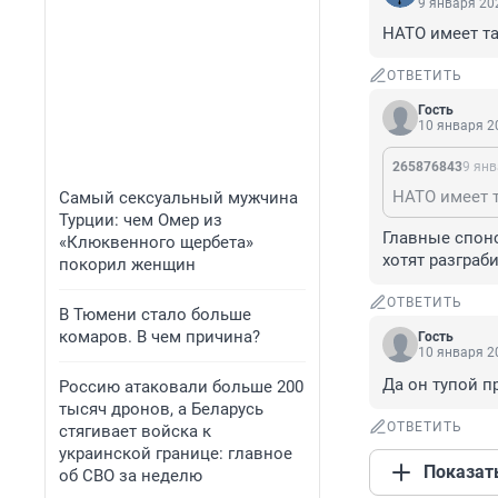
9 января 202
НАТО имеет та
ОТВЕТИТЬ
Гость
10 января 20
265876843
9 янв
НАТО имеет 
Самый сексуальный мужчина
Турции: чем Омер из
Главные спонс
«Клюквенного щербета»
хотят разграб
покорил женщин
ОТВЕТИТЬ
В Тюмени стало больше
комаров. В чем причина?
Гость
10 января 20
Да он тупой п
Россию атаковали больше 200
тысяч дронов, а Беларусь
ОТВЕТИТЬ
стягивает войска к
украинской границе: главное
Показат
об СВО за неделю