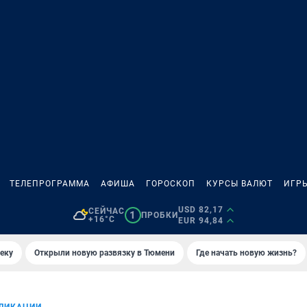
ТЕЛЕПРОГРАММА
АФИША
ГОРОСКОП
КУРСЫ ВАЛЮТ
ИГР
USD 82,17
СЕЙЧАС
1
ПРОБКИ
+16°C
EUR 94,84
еку
Открыли новую развязку в Тюмени
Где начать новую жизнь?