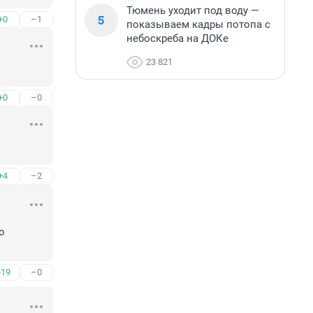
Тюмень уходит под воду —
5
+0
–1
показываем кадры потопа с
небоскреба на ДОКе
23 821
+0
–0
+4
–2
 
+19
–0