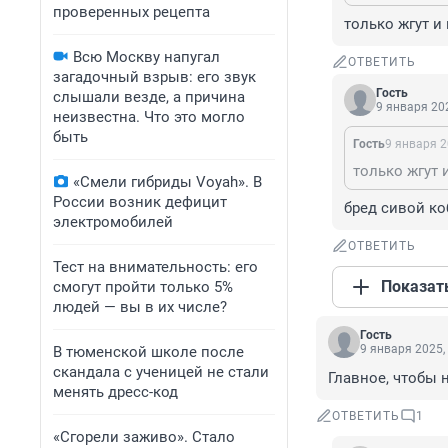
проверенных рецепта
только жгут и
Всю Москву напугал
ОТВЕТИТЬ
загадочный взрыв: его звук
Гость
слышали везде, а причина
9 января 202
неизвестна. Что это могло
быть
Гость
9 января 2
только жгут 
«Смели гибриды Voyah». В
России возник дефицит
бред сивой к
электромобилей
ОТВЕТИТЬ
Тест на внимательность: его
Показат
смогут пройти только 5%
людей — вы в их числе?
Гость
9 января 2025,
В тюменской школе после
скандала с ученицей не стали
Главное, чтобы 
менять дресс-код
ОТВЕТИТЬ
1
«Сгорели заживо». Стало