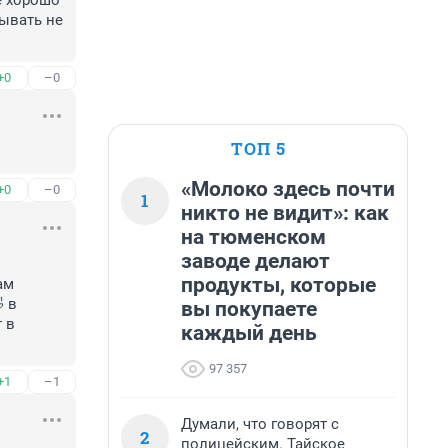
е хорошо 
ывать не 
+0
–0
ТОП 5
«Молоко здесь почти
+0
–0
1
никто не видит»: как
на тюменском
заводе делают
продукты, которые
м 
 в 
вы покупаете
в 
каждый день
97 357
+1
–1
Думали, что говорят с
2
полицейским. Тайское