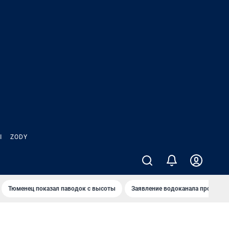
Ы
ZODY
Тюменец показал паводок с высоты
Заявление водоканала про запа