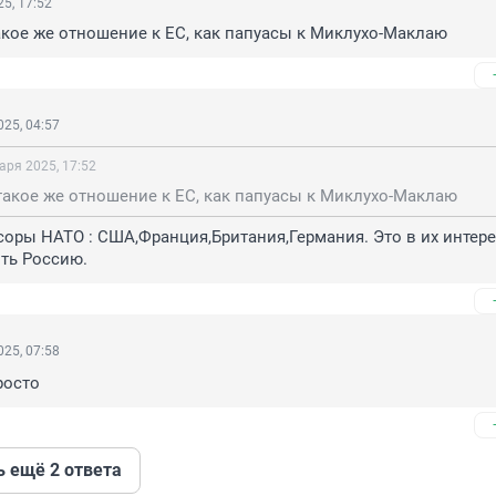
5, 17:52
кое же отношение к ЕС, как папуасы к Миклухо-Маклаю
25, 04:57
аря 2025, 17:52
такое же отношение к ЕС, как папуасы к Миклухо-Маклаю
оры НАТО : США,Франция,Британия,Германия. Это в их интерес
ить Россию.
25, 07:58
росто
ь ещё 2 ответа