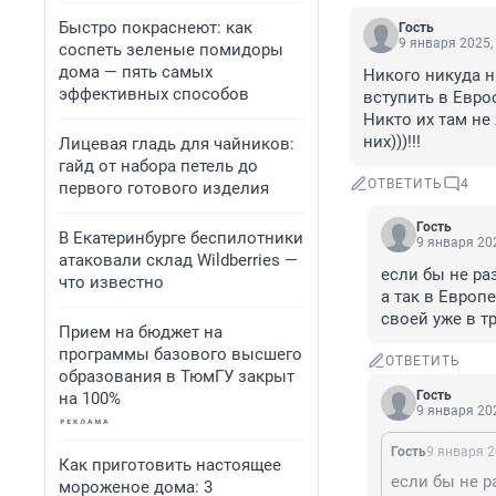
Быстро покраснеют: как
Гость
9 января 2025,
соспеть зеленые помидоры
дома — пять самых
Никого никуда н
эффективных способов
вступить в Еврос
Никто их там не
них)))!!!
Лицевая гладь для чайников:
гайд от набора петель до
ОТВЕТИТЬ
4
первого готового изделия
Гость
В Екатеринбурге беспилотники
9 января 202
атаковали склад Wildberries —
если бы не ра
что известно
а так в Европ
своей уже в 
Прием на бюджет на
программы базового высшего
ОТВЕТИТЬ
образования в ТюмГУ закрыт
Гость
на 100%
9 января 202
Гость
9 января 2
Как приготовить настоящее
мороженое дома: 3