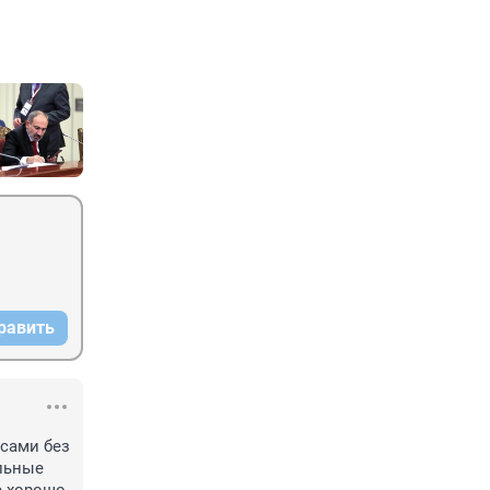
равить
сами без 
льные 