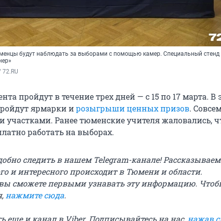
менцы будут наблюдать за выборами с помощью камер. Специальный стенд
нер»
/ 72.RU
та пройдут в течение трех дней — с 15 по 17 марта. В 
пройдут ярмарки и
розыгрыши ценных призов
. Совсе
 участками. Ранее тюменские учителя жаловались, ч
латно работать на выборах.
добно следить в нашем Telegram-канале! Рассказываем
го и интересного происходит в Тюмени и области.
вы сможете первыми узнавать эту информацию. Чтоб
я,
нажмите сюда
.
сть еще и канал в Viber. Подписывайтесь на нас,
нажав 