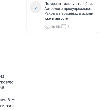
Потеряют голову от любви.
5
Астрологи предупреждают
Раков о переменах в жизни
уже в августе
26 353
7
ом
стковую
ой
штаб, —
заметил