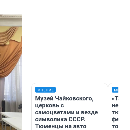
МНЕНИЕ
МНЕНИ
Музей Чайковского,
«Тако
церковь с
не вид
самоцветами и везде
тюмен
символика СССР.
фести
Тюменцы на авто
топли