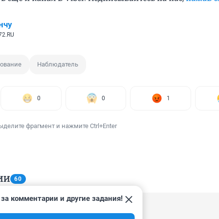
нчу
72.RU
сование
Наблюдатель
0
0
1
ыделите фрагмент и нажмите Ctrl+Enter
ИИ
60
за комментарии и другие задания!
 14:54