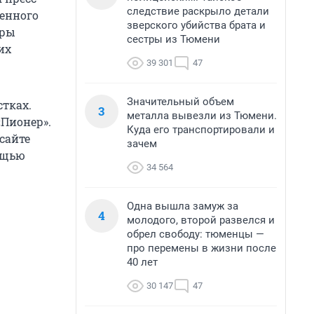
следствие раскрыло детали
венного
зверского убийства брата и
еры
сестры из Тюмени
их
39 301
47
Значительный объем
тках.
3
металла вывезли из Тюмени.
«Пионер».
Куда его транспортировали и
сайте
зачем
ощью
34 564
Одна вышла замуж за
4
молодого, второй развелся и
обрел свободу: тюменцы —
про перемены в жизни после
40 лет
30 147
47