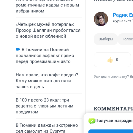
романтичные кадры с новым
избранником
Радик Е
журналист 
«Четырех мужей потеряла»:
Прохор Шаляпин проболтался
о новой возлюбленной
Выборы
Голо
В Тюмени на Полевой
провалился асфальт прямо
0
перед проезжавшим авто
Нам врали, что кофе вреден?
Увидели опечатку? В
Кому можно пить до пяти
чашек в день
В 100 г всего 23 ккал: три
рецепта с главным летним
КОММЕНТАР
продуктом
Получай награды 
Гость
В Тюмени дважды экстренно
15 марта 2024,
сел самолет из Сургута