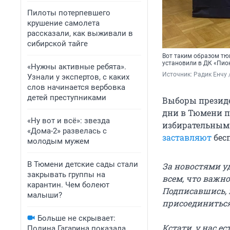
Пилоты потерпевшего
крушение самолета
рассказали, как выживали в
сибирской тайге
Вот таким образом тю
установили в ДК «Пио
«Нужны активные ребята».
Источник: 
Радик Енчу 
Узнали у экспертов, с каких
слов начинается вербовка
детей преступниками
Выборы президен
дни в Тюмени 
«Ну вот и всё»: звезда
избирательными
«Дома-2» развелась с
заставляют
бесп
молодым мужем
В Тюмени детские сады стали
За новостями у
закрывать группы на
всем, что важно
карантин. Чем болеют
Подписавшись, 
малыши?
присоединитьс
Больше не скрывает:
Кстати, у нас е
Полина Гагарина показала