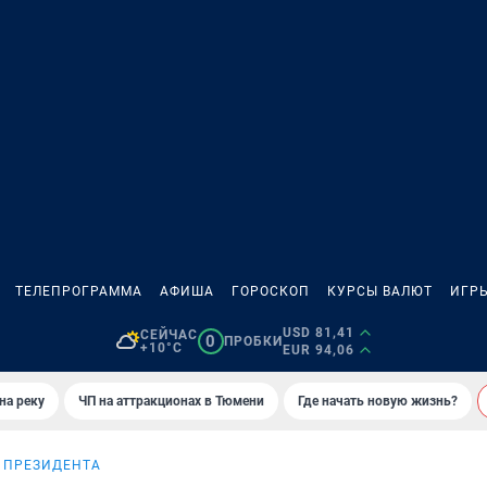
ТЕЛЕПРОГРАММА
АФИША
ГОРОСКОП
КУРСЫ ВАЛЮТ
ИГР
USD 81,41
СЕЙЧАС
0
ПРОБКИ
+10°C
EUR 94,06
на реку
ЧП на аттракционах в Тюмени
Где начать новую жизнь?
 ПРЕЗИДЕНТА