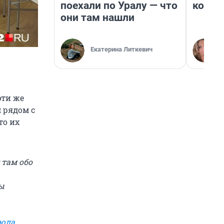
поехали по Уралу — что
колон
они там нашли
Екатерина Литкевич
эти же
м рядом с
то их
 там обо
ы
сюда
.