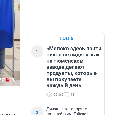
ТОП 5
«Молоко здесь почти
1
никто не видит»: как
на тюменском
заводе делают
продукты, которые
вы покупаете
каждый день
96 862
131
Думали, что говорят с
2
полицейским. Тайское
 пресс-