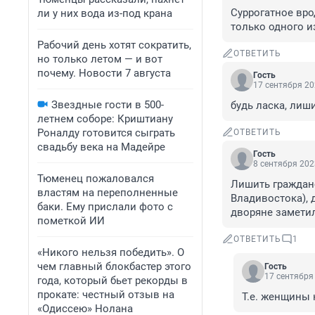
Суррогатное вро
ли у них вода из-под крана
только одного и
Рабочий день хотят сократить,
ОТВЕТИТЬ
но только летом — и вот
почему. Новости 7 августа
Гость
17 сентября 20
Звездные гости в 500-
будь ласка, лиш
летнем соборе: Криштиану
Роналду готовится сыграть
ОТВЕТИТЬ
свадьбу века на Мадейре
Гость
8 сентября 202
Тюменец пожаловался
Лишить гражданс
властям на переполненные
Владивостока), д
баки. Ему прислали фото с
дворяне заметил
пометкой ИИ
ОТВЕТИТЬ
1
«Никого нельзя победить». О
чем главный блокбастер этого
Гость
17 сентября 
года, который бьет рекорды в
прокате: честный отзыв на
Т.е. женщины 
«Одиссею» Нолана