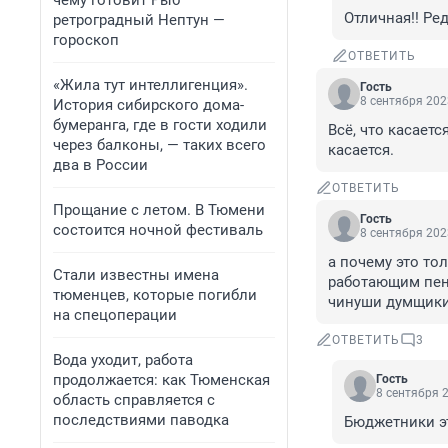
чему готовит Рыб
Отличная!! Ре
ретроградный Нептун —
гороскоп
ОТВЕТИТЬ
«Жила тут интеллигенция».
Гость
8 сентября 202
История сибирского дома-
бумеранга, где в гости ходили
Всё, что касает
через балконы, — таких всего
касается.
два в России
ОТВЕТИТЬ
Прощание с летом. В Тюмени
Гость
состоится ночной фестиваль
8 сентября 202
а почему это то
Стали известны имена
работающим пенс
тюменцев, которые погибли
чинуши думщики
на спецоперации
ОТВЕТИТЬ
3
Вода уходит, работа
продолжается: как Тюменская
Гость
8 сентября 2
область справляется с
последствиями паводка
Бюджетники эт