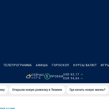
ТЕЛЕПРОГРАММА
АФИША
ГОРОСКОП
КУРСЫ ВАЛЮТ
ИГР
USD 82,17
СЕЙЧАС
0
ПРОБКИ
+17°C
EUR 94,84
еку
Открыли новую развязку в Тюмени
Где начать новую жизнь?