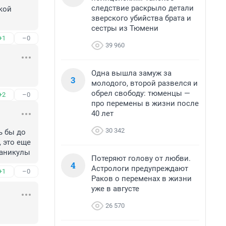
следствие раскрыло детали
кой 
зверского убийства брата и
сестры из Тюмени
+1
–0
39 960
Одна вышла замуж за
3
молодого, второй развелся и
обрел свободу: тюменцы —
+2
–0
про перемены в жизни после
40 лет
30 342
 бы до 
 это еще 
каникулы
Потеряют голову от любви.
4
Астрологи предупреждают
+1
–0
Раков о переменах в жизни
уже в августе
26 570