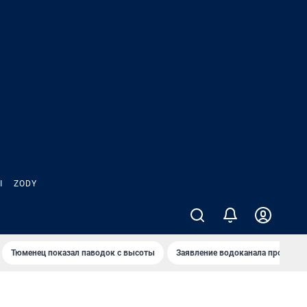
Ы
ZODY
Тюменец показал паводок с высоты
Заявление водоканала про запа