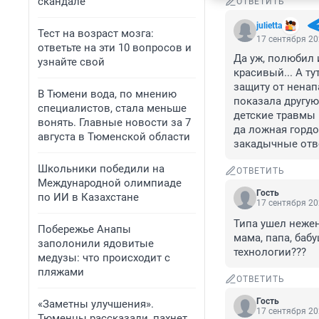
скандале
ОТВЕТИТЬ
julietta
Тест на возраст мозга:
17 сентября 20
ответьте на эти 10 вопросов и
Да уж, полюбил 
узнайте свой
красивый... А ту
защиту от ненап
В Тюмени вода, по мнению
показала другую
специалистов, стала меньше
детские травмы 
вонять. Главные новости за 7
да ложная гордос
августа в Тюменской области
закадычные отв
Школьники победили на
ОТВЕТИТЬ
Международной олимпиаде
Гость
по ИИ в Казахстане
17 сентября 20
Типа ушел нежен
Побережье Анапы
мама, папа, баб
заполонили ядовитые
технологии???
медузы: что происходит с
пляжами
ОТВЕТИТЬ
Гость
«Заметны улучшения».
17 сентября 20
Тюменцы рассказали, пахнет