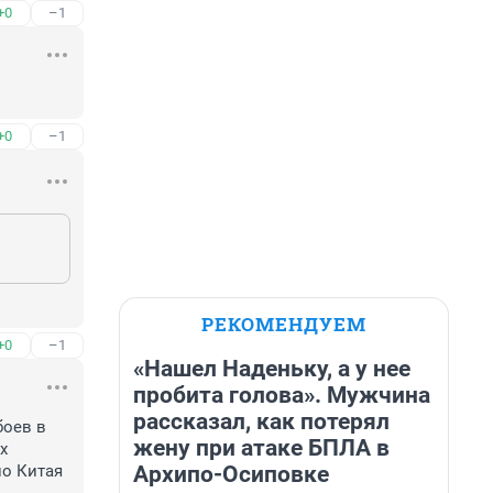
+0
–1
+0
–1
РЕКОМЕНДУЕМ
+0
–1
«Нашел Наденьку, а у нее
пробита голова». Мужчина
рассказал, как потерял
оев в 
жену при атаке БПЛА в
 
Архипо-Осиповке
о Китая 