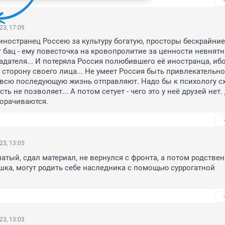
23, 17:09
иностранец Россею за культуру богатую, просторы бескрайние,
т бац - ему повесточка на кровопролитие за ценности невнятны
адателя... И потеряла Россия полюбившего её иностранца, ибо
 сторону своего лица... Не умеет Россия быть привлекательной
всю последующую жизнь отправляют. Надо бы к психологу схо
ть не позволяет... А потом сетует - чего это у неё друзей нет.
орачиваются.
23, 13:05
атый, сдал материал, не вернулся с фронта, а потом родственн
ушка, могут родить себе наследника с помощью суррогатной 
23, 13:03