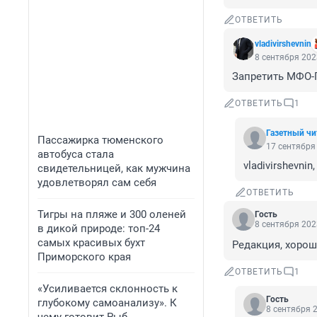
ОТВЕТИТЬ
vladivirshevnin
8 сентября 202
Запретить МФО-
ОТВЕТИТЬ
1
Газетный чи
Пассажирка тюменского
17 сентября 
автобуса стала
vladivirshevni
свидетельницей, как мужчина
удовлетворял сам себя
ОТВЕТИТЬ
Тигры на пляже и 300 оленей
Гость
8 сентября 202
в дикой природе: топ-24
самых красивых бухт
Редакция, хорош
Приморского края
ОТВЕТИТЬ
1
«Усиливается склонность к
Гость
глубокому самоанализу». К
8 сентября 2