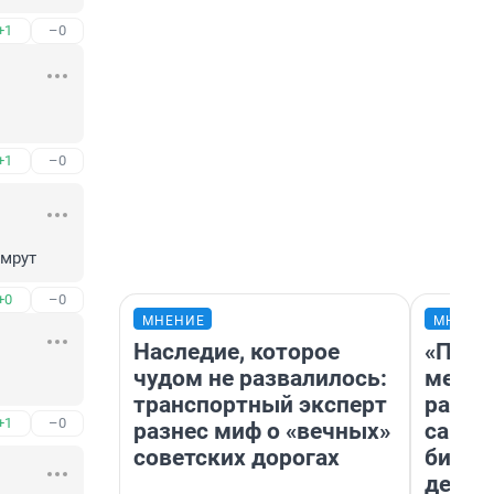
+1
–0
+1
–0
ымрут
+0
–0
МНЕНИЕ
МНЕНИ
Наследие, которое
«Поку
чудом не развалилось:
мешке
транспортный эксперт
расска
+1
–0
разнес миф о «вечных»
самом
советских дорогах
бизне
дешев