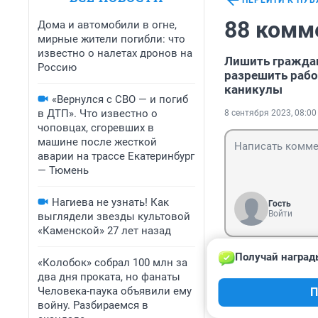
ПЕРЕЙТИ К ПУ
88 комм
Дома и автомобили в огне,
мирные жители погибли: что
известно о налетах дронов на
Лишить граждан
Россию
разрешить рабо
каникулы
«Вернулся с СВО — и погиб
в ДТП». Что известно о
8 сентября 2023, 08:00
чоповцах, сгоревших в
машине после жесткой
аварии на трассе Екатеринбург
— Тюмень
Нагиева не узнать! Как
Гость
Войти
выглядели звезды культовой
«Каменской» 27 лет назад
Получай наград
«Колобок» собрал 100 млн за
Гость
18 сентября 20
два дня проката, но фанаты
Человека-паука объявили ему
П
Мы знаем имена 
войну. Разбираемся в