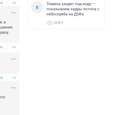
+0
–0
Тюмень уходит под воду —
5
показываем кадры потопа с
небоскреба на ДОКе
 а 
23 871
ошения 
разу 
+0
–0
+0
–0
го 