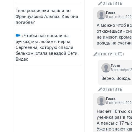
ОТВЕТИТЬ
Тело россиянки нашли во
Гость
Французских Альпах. Как она
8 сентября 202
погибла?
А можно чтоб вс
откажешься - сн
«Чтобы нас носили на
не имеют, кроме
ручках, мы любим»: нерпа
вождь на счётчи
Сергеевна, которую спасли
бельком, стала звездой Сети.
ОТВЕТИТЬ
1
Видео
Гость
8 сентября 2
Верно. Вождь.
ОТВЕТИТЬ
Гость
8 сентября 202
Насчёт 10 тыс к 
ученика раз в год
А пенсы с 17 тыс
Уже не знают ка