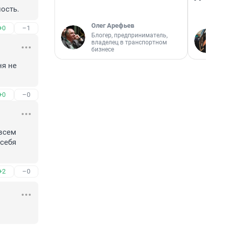
лость.
Олег Арефьев
+0
–1
Блогер, предприниматель,
владелец в транспортном
бизнесе
я не 
+0
–0
всем 
ебя 
+2
–0