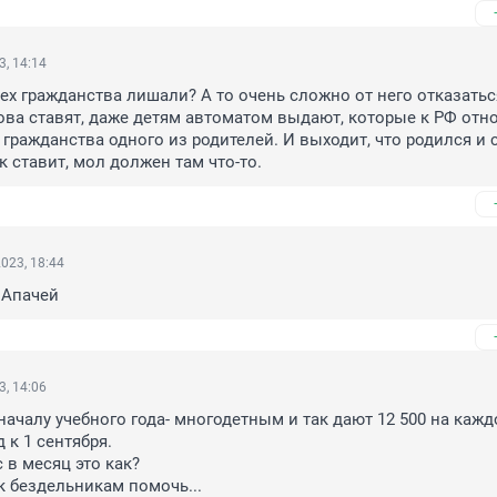
3, 14:14
ех гражданства лишали? А то очень сложно от него отказаться,
ова ставят, даже детям автоматом выдают, которые к РФ отн
 гражданства одного из родителей. И выходит, что родился и с
к ставит, мол должен там что-то.
023, 18:44
 Апачей
3, 14:06
началу учебного года- многодетным и так дают 12 500 на каждо
 к 1 сентября. 

 в месяц это как? 

к бездельникам помочь...