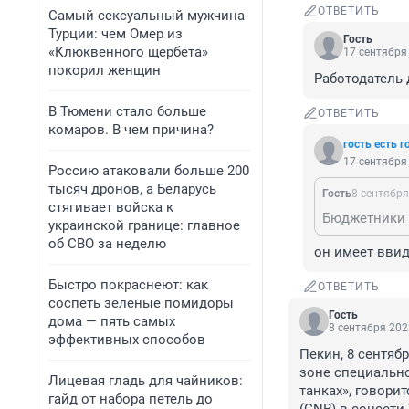
ОТВЕТИТЬ
Самый сексуальный мужчина
Турции: чем Омер из
Гость
«Клюквенного щербета»
17 сентября 
покорил женщин
Работодатель 
В Тюмени стало больше
ОТВЕТИТЬ
комаров. В чем причина?
гость есть г
17 сентября 
Россию атаковали больше 200
тысяч дронов, а Беларусь
Гость
8 сентября
стягивает войска к
Бюджетники э
украинской границе: главное
об СВО за неделю
он имеет ввид
Быстро покраснеют: как
ОТВЕТИТЬ
соспеть зеленые помидоры
Гость
дома — пять самых
8 сентября 202
эффективных способов
Пекин, 8 сентябр
зоне специальн
Лицевая гладь для чайников:
танках», говори
гайд от набора петель до