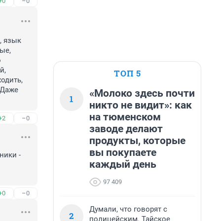
+0
–0
 язык 
е, 
 
, 
ТОП 5
дить, 
 Даже 
«Молоко здесь почти
1
никто не видит»: как
на тюменском
+2
–0
заводе делают
продукты, которые
вы покупаете
ики - 
каждый день
97 409
+0
–0
Думали, что говорят с
2
полицейским. Тайское