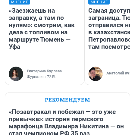
МНЕНИЕ
МНЕНИЕ
«Заезжаешь на
Самая доступн
заправку, а там по
заграница. Тю
нулям»: смотрим, как
отправился на
дела с топливом на
в казахстански
маршруте Тюмень —
Петропавловск
Уфа
там посмотрет
Екатерина Бурлева
Анатолий Кузн
Журналист 72.RU
РЕКОМЕНДУЕМ
«Позавтракал и побежал — это уже
привычка»: история пермского
марафонца Владимира Никитина — он
стал чемпионом РФ 35 раз