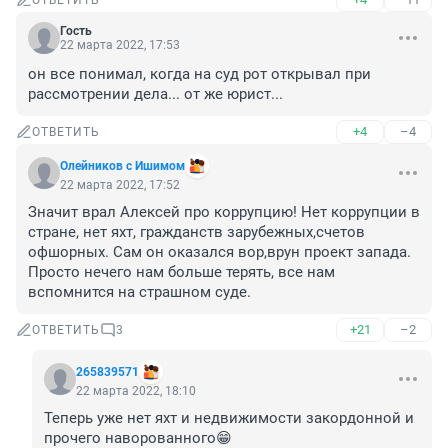
ОТВЕТИТЬ
Гость
22 марта 2022, 17:53
он все понимал, когда на суд рот открывал при 
рассмотрении дела... от же юрист...
+4
–4
ОТВЕТИТЬ
Олейников с Ишимом
22 марта 2022, 17:52
Значит врал Алексей про коррупцию! Нет коррупции в 
стране, нет яхт, гражданств зарубежных,счетов 
офшорных. Сам он оказался вор,врун проект запада. 
Просто нечего нам больше терять, все нам 
вспомнится на страшном суде.
+21
–2
ОТВЕТИТЬ
3
265839571
22 марта 2022, 18:10
Теперь уже нет яхт и недвижимости закордонной и 
прочего наворованного😁