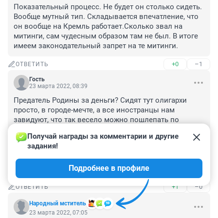
Показательный процесс. Не будет он столько сидеть. 
Вообще мутный тип. Складывается впечатление, что 
он вообще на Кремль работает.Сколько звал на 
митинги, сам чудесным образом там не был. В итоге 
имеем законодательный запрет на те митинги.
+0
–1
ОТВЕТИТЬ
Гость
23 марта 2022, 08:39
Предатель Родины за деньги? Сидят тут олигархи 
просто, в городе-мечте, а все иностранцы нам 
завидуют, что так весело можно пошлепать по 
весенним какахам!

Получай награды за комментарии и другие 
Вы просто откройте список даже самых крупных яхт в 
задания!
мире: там сплошные арабы и выходцы из России.

Алексей получил абсурдный срок по абсурдному 
Подробнее в профиле
объявлению
+1
–0
ОТВЕТИТЬ
Народный мститель
23 марта 2022, 07:05