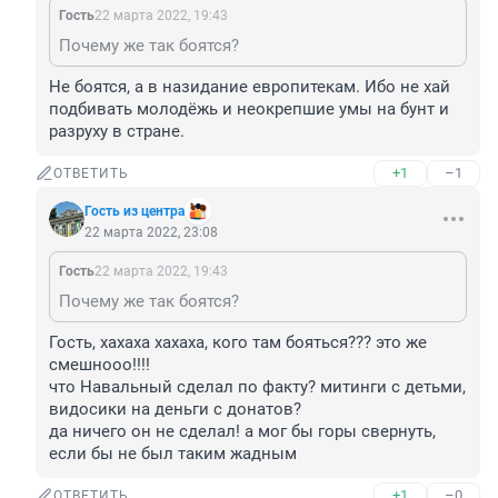
Гость
22 марта 2022, 19:43
Почему же так боятся?
Не боятся, а в назидание европитекам. Ибо не хай 
подбивать молодёжь и неокрепшие умы на бунт и 
разруху в стране.
+1
–1
ОТВЕТИТЬ
Гость из центра
22 марта 2022, 23:08
Гость
22 марта 2022, 19:43
Почему же так боятся?
Гость, хахаха хахаха, кого там бояться??? это же 
смешнооо!!!!

что Навальный сделал по факту? митинги с детьми, 
видосики на деньги с донатов?

да ничего он не сделал! а мог бы горы свернуть, 
если бы не был таким жадным
+1
–0
ОТВЕТИТЬ