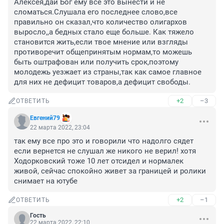
Алексея,дай Бог ему все это вынести и не 
сломаться.Слушала его последнее слово,все 
правильно он сказал,что количество олигархов 
выросло,,а бедных стало еще больше. Как тяжело 
становится жить,если твое мнение или взгляды 
противоречит общепринятым нормам,то можешь 
быть оштрафован или получить срок,поэтому 
молодежь уезжает из страны,так как самое главное 
для них не дефицит товаров,а дефицит свободы.
+2
–3
ОТВЕТИТЬ
Евгений79
22 марта 2022, 23:04
так ему все про это и говорили что надолго сядет 
если вернется не слушал же никого не верил! хотя 
Ходорковский тоже 10 лет отсидел и нормалек 
живой, сейчас спокойно живет за границей и ролики 
снимает на ютубе
+2
–1
ОТВЕТИТЬ
Гость
22 марта 2022, 22:10