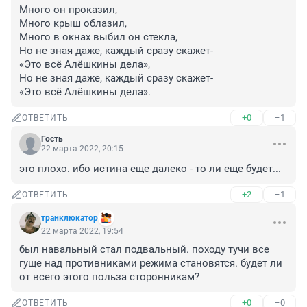
Много он проказил,

Много крыш облазил,

Много в окнах выбил он стекла,

Но не зная даже, каждый сразу скажет-

«Это всё Алёшкины дела»,

Но не зная даже, каждый сразу скажет-

«Это всё Алёшкины дела».
+0
–1
ОТВЕТИТЬ
Гость
22 марта 2022, 20:15
это плохо. ибо истина еще далеко - то ли еще будет...
+2
–1
ОТВЕТИТЬ
транклюкатор
22 марта 2022, 19:54
был навальный стал подвальный. походу тучи все 
гуще над противниками режима становятся. будет ли 
от всего этого польза сторонникам?
+0
–0
ОТВЕТИТЬ