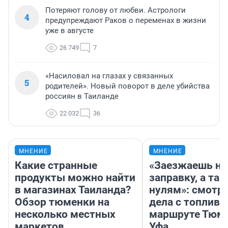
Потеряют голову от любви. Астрологи
4
предупреждают Раков о переменах в жизни
уже в августе
26 749
7
«Насиловал на глазах у связанных
5
родителей». Новый поворот в деле убийства
россиян в Таиланде
22 032
36
МНЕНИЕ
МНЕНИЕ
Какие странные
«Заезжаешь на
продукты можно найти
заправку, а там
в магазинах Таиланда?
нулям»: смотри
Обзор тюменки на
дела с топливо
несколько местных
маршруте Тюм
маркетов
Уфа