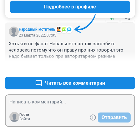
просто, в городе-мечте, а все иностранцы нам 
Подробнее в профиле
завидуют, что так весело можно пошлепать по 
весенним какахам!

+1
–0
Вы просто откройте список даже самых крупных яхт в 
мире: там сплошные арабы и выходцы из России.

Народный мститель
Алексей получил абсурдный срок по абсурдному 
23 марта 2022, 07:05
объявлению
Хоть я и не фанат Навального но так загнобить 
человека потому что он праву про них говорил это 
надо бывает только при авторитарном режиме
+2
–2
Читать все комментарии
Гость
Отправить
Войти