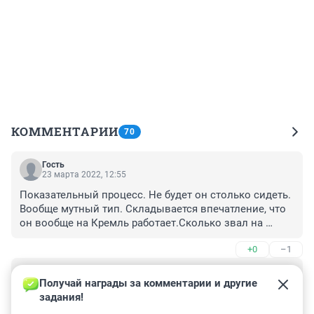
КОММЕНТАРИИ
70
Гость
23 марта 2022, 12:55
Показательный процесс. Не будет он столько сидеть. 
Вообще мутный тип. Складывается впечатление, что 
он вообще на Кремль работает.Сколько звал на 
митинги, сам чудесным образом там не был. В итоге 
+0
–1
имеем законодательный запрет на те митинги.
Гость
23 марта 2022, 08:39
Получай награды за комментарии и другие 
задания!
Предатель Родины за деньги? Сидят тут олигархи 