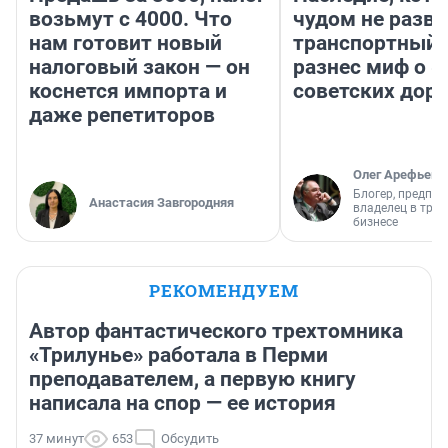
возьмут с 4000. Что
чудом не разва
нам готовит новый
транспортный 
налоговый закон — он
разнес миф о 
коснется импорта и
советских доро
даже репетиторов
Олег Арефьев
Блогер, предпри
Анастасия Завгородняя
владелец в тра
бизнесе
РЕКОМЕНДУЕМ
Автор фантастического трехтомника
«Трилунье» работала в Перми
преподавателем, а первую книгу
написала на спор — ее история
37 минут
653
Обсудить