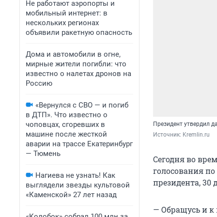
Не работают аэропорты и
мобильный интернет: в
нескольких регионах
объявили ракетную опасность
Дома и автомобили в огне,
мирные жители погибли: что
известно о налетах дронов на
Россию
«Вернулся с СВО — и погиб
в ДТП». Что известно о
чоповцах, сгоревших в
Президент утвердил д
машине после жесткой
Источник: 
Kremlin.ru
аварии на трассе Екатеринбург
— Тюмень
Сегодня во вре
голосования по
Нагиева не узнать! Как
президента, 30 
выглядели звезды культовой
«Каменской» 27 лет назад
— Обращусь и к
«Колобок» собрал 100 млн за