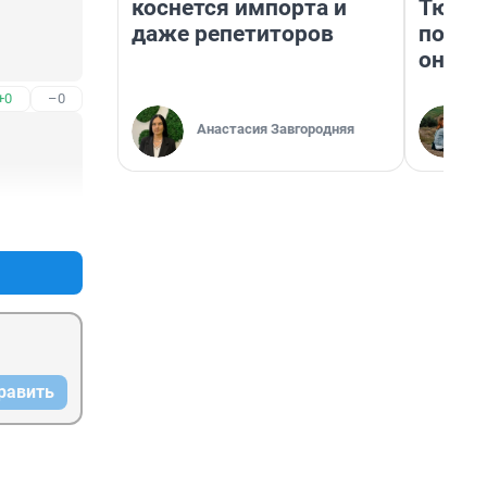
коснется импорта и
Тюмен
даже репетиторов
поеха
они т
+0
–0
Анастасия Завгородняя
+0
–0
равить