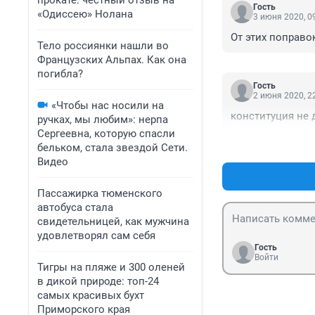
прокате: честный отзыв на
Гость
«Одиссею» Нолана
3 июня 2020, 0
От этих поправо
Тело россиянки нашли во
Французских Альпах. Как она
погибла?
Гость
2 июня 2020, 2
«Чтобы нас носили на
конституция не 
ручках, мы любим»: нерпа
Сергеевна, которую спасли
бельком, стала звездой Сети.
Видео
Пассажирка тюменского
автобуса стала
свидетельницей, как мужчина
удовлетворял сам себя
Гость
Войти
Тигры на пляже и 300 оленей
в дикой природе: топ-24
самых красивых бухт
Приморского края