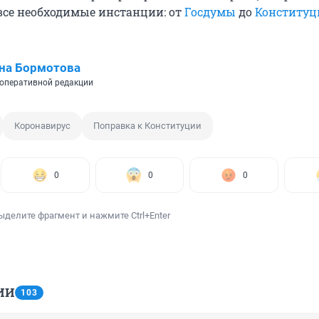
все необходимые инстанции: от
Госдумы
до
Конституц
на Бормотова
оперативной редакции
Коронавирус
Поправка к Конституции
0
0
0
ыделите фрагмент и нажмите Ctrl+Enter
ИИ
103