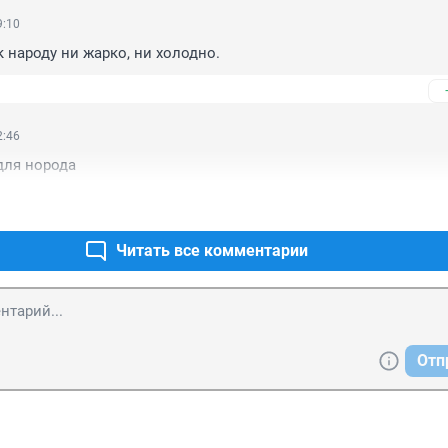
9:10
к народу ни жарко, ни холодно.
2:46
для норода
Читать все комментарии
Отп