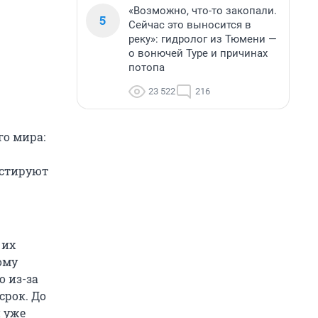
«Возможно, что-то закопали.
5
Сейчас это выносится в
реку»: гидролог из Тюмени —
о вонючей Туре и причинах
потопа
23 522
216
го мира:
естируют
 их
ому
о из-за
срок. До
и уже