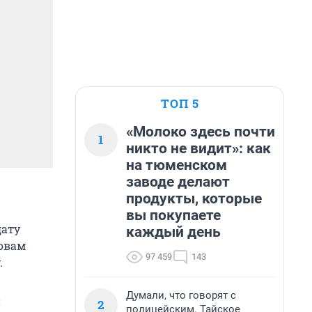
ТОП 5
«Молоко здесь почти
1
никто не видит»: как
на тюменском
заводе делают
продукты, которые
вы покупаете
дату
каждый день
ловам
97 459
143
.
Думали, что говорят с
и
2
полицейским. Тайское