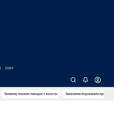
Ы
ZODY
Тюменец показал паводок с высоты
Заявление водоканала про запа