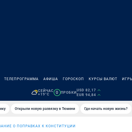
ТЕЛЕПРОГРАММА
АФИША
ГОРОСКОП
КУРСЫ ВАЛЮТ
ИГР
USD 82,17
СЕЙЧАС
0
ПРОБКИ
+19°C
EUR 94,84
еку
Открыли новую развязку в Тюмени
Где начать новую жизнь?
ВАНИЕ О ПОПРАВКАХ К КОНСТИТУЦИИ