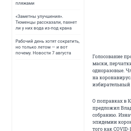
пляжами
«Заметны улучшения».
Тюменцы рассказали, пахнет
ли у них вода из-под крана
Рабочий день хотят сократить,
но только летом — и вот
почему. Новости 7 августа
Голосование пр
маски, перчатк
одноразовые. Ч
на коронавирус
избирательный у
О поправках в К
предложил Влад
собранию. Изна
эпидемии коро
того как COVID-