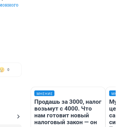
ионного
0
МНЕНИЕ
МНЕНИ
Продашь за 3000, налог
Музей
возьмут с 4000. Что
церко
нам готовит новый
самоц
налоговый закон — он
симво