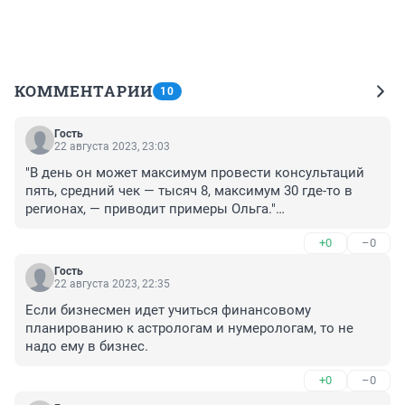
КОММЕНТАРИИ
10
Гость
22 августа 2023, 23:03
"В день он может максимум провести консультаций 
пять, средний чек — тысяч 8, максимум 30 где-то в 
регионах, — приводит примеры Ольга."

+0
–0
5*8=30 ???

Интересная у нумерологов таблица умножения!! За 
Гость
обучение такому счету и 5 млн не жалко отвалить!!!
22 августа 2023, 22:35
Если бизнесмен идет учиться финансовому 
планированию к астрологам и нумерологам, то не 
надо ему в бизнес.
+0
–0