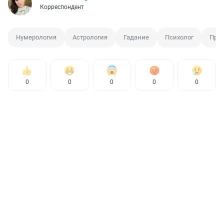
Корреспондент
Нумерология
Астрология
Гадание
Психолог
Прог
0
0
0
0
0