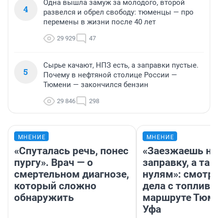
Одна вышла замуж за молодого, второй
4
развелся и обрел свободу: тюменцы — про
перемены в жизни после 40 лет
29 929
47
Сырье качают, НПЗ есть, а заправки пустые.
5
Почему в нефтяной столице России —
Тюмени — закончился бензин
29 846
298
МНЕНИЕ
МНЕНИЕ
«Спуталась речь, понес
«Заезжаешь на
пургу». Врач — о
заправку, а там
смертельном диагнозе,
нулям»: смотри
который сложно
дела с топливо
обнаружить
маршруте Тюм
Уфа