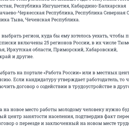
естан, Республика Ингушетия, Кабардино-Балкарская
рачаево-Черкесская Республика, Республика Северная 
лика Тыва, Чеченская Республика.
выбрать регион, куда бы ему хотелось уехать, чтобы 
 списки включены 25 регионов России, в их числе Тюм
я, Иркутская области, Приморский, Хабаровский,
край и другие.
ыбрать на портале «Работа России» или в местных цен
нсию. Если кандидатуру утверждает работодатель, то 
ючить договор о содействии в трудоустройстве в друг
да на новое место работы молодому человеку нужно бу
ый центр занятости населения, подтвердив факт перее
оговор о переезде и заключенный на новом месте тру