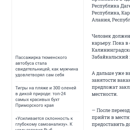
Республика Даг
Республика, Ка
Алания, Респуб
Человек должен 
карьеру. Пока в
Калининградска
Забайкальский 
Пассажирка тюменского
автобуса стала
свидетельницей, как мужчина
А дальше уже в
удовлетворял сам себя
занятости вака
предложат закл
Тигры на пляже и 300 оленей
местности.
в дикой природе: топ-24
самых красивых бухт
Приморского края
— После переез
прийти в местн
«Усиливается склонность к
предоставить д
глубокому самоанализу». К