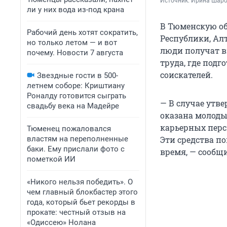
Источник: 
Ирина Шар
ли у них вода из-под крана
В Тюменскую об
Рабочий день хотят сократить,
Республики, Алт
но только летом — и вот
люди получат в
почему. Новости 7 августа
труда, где под
соискателей.
Звездные гости в 500-
летнем соборе: Криштиану
Роналду готовится сыграть
— В случае утв
свадьбу века на Мадейре
оказана молоды
карьерных перс
Тюменец пожаловался
властям на переполненные
Эти средства п
баки. Ему прислали фото с
время, — сообщ
пометкой ИИ
«Никого нельзя победить». О
чем главный блокбастер этого
года, который бьет рекорды в
прокате: честный отзыв на
«Одиссею» Нолана