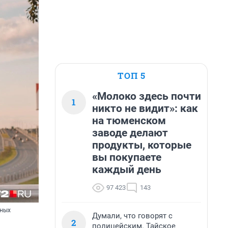
ТОП 5
«Молоко здесь почти
1
никто не видит»: как
на тюменском
заводе делают
продукты, которые
вы покупаете
каждый день
97 423
143
жных
Думали, что говорят с
2
полицейским. Тайское