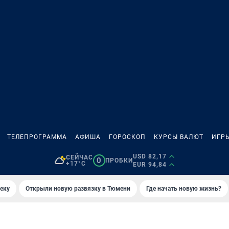
ТЕЛЕПРОГРАММА
АФИША
ГОРОСКОП
КУРСЫ ВАЛЮТ
ИГР
USD 82,17
СЕЙЧАС
0
ПРОБКИ
+17°C
EUR 94,84
еку
Открыли новую развязку в Тюмени
Где начать новую жизнь?