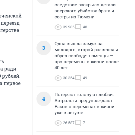
следствие раскрыло детали
зверского убийства брата и
еченской
сестры из Тюмени
 переезд
39 985
48
стерстве
Одна вышла замуж за
3
молодого, второй развелся и
обрел свободу: тюменцы —
ть
про перемены в жизни после
40 лет
ва ради
 рублей.
30 354
49
а первое
Потеряют голову от любви.
4
Астрологи предупреждают
Раков о переменах в жизни
уже в августе
26 587
7