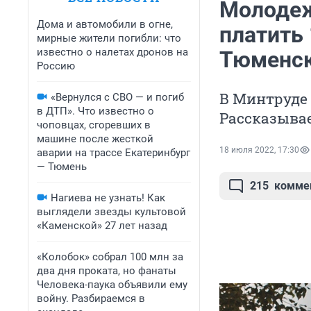
Молодеж
Дома и автомобили в огне,
платить 
мирные жители погибли: что
известно о налетах дронов на
Тюменск
Россию
В Минтруде 
«Вернулся с СВО — и погиб
в ДТП». Что известно о
Рассказыва
чоповцах, сгоревших в
машине после жесткой
18 июля 2022, 17:30
аварии на трассе Екатеринбург
— Тюмень
215
комме
Нагиева не узнать! Как
выглядели звезды культовой
«Каменской» 27 лет назад
«Колобок» собрал 100 млн за
два дня проката, но фанаты
Человека-паука объявили ему
войну. Разбираемся в