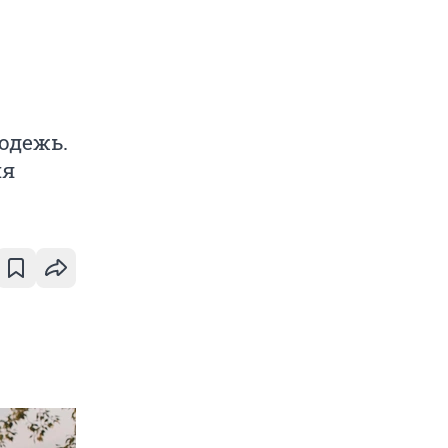
одежь.
ия