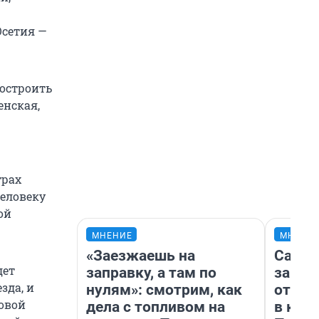
Осетия —
построить
енская,
трах
человеку
ой
МНЕНИЕ
МНЕНИ
«Заезжаешь на
Самая
дет
заправку, а там по
загра
зда, и
нулям»: смотрим, как
отпра
довой
дела с топливом на
в каз