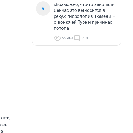
«Возможно, что-то закопали.
5
Сейчас это выносится в
реку»: гидролог из Тюмени —
о вонючей Туре и причинах
потопа
23 484
214
лет,
лжен
й,