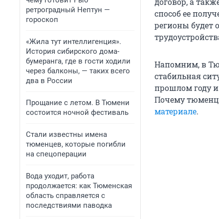
чему готовит Рыб
договор, а так
ретроградный Нептун —
способ ее полу
гороскоп
регионы будет 
трудоустройств
«Жила тут интеллигенция».
История сибирского дома-
бумеранга, где в гости ходили
Напомним, в Тю
через балконы, — таких всего
стабильная ситу
два в России
прошлом году и
Почему тюменц
Прощание с летом. В Тюмени
материале
.
состоится ночной фестиваль
Стали известны имена
тюменцев, которые погибли
на спецоперации
Вода уходит, работа
продолжается: как Тюменская
область справляется с
последствиями паводка