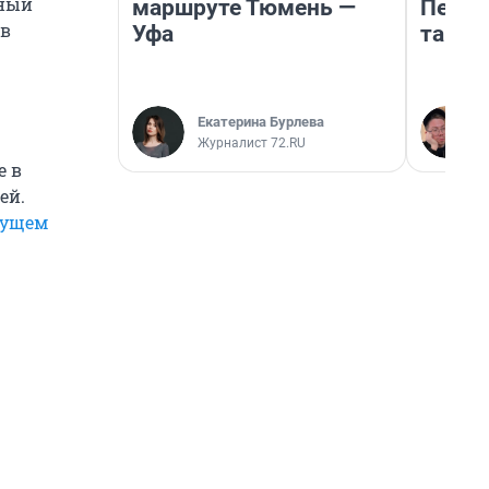
ьный
маршруте Тюмень —
Петро
 в
Уфа
там п
Екатерина Бурлева
Журналист 72.RU
е в
ей.
дущем