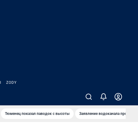
Ы
ZODY
Тюменец показал паводок с высоты
Заявление водоканала про запа