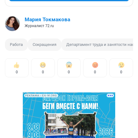
Мария Токмакова
Журналист 72.ru
Работа
Сокращения
Департамент труда и занятости нас
0
0
0
0
0
РЕКЛАМА • EA-M.ORG