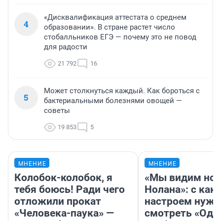
«Дисквалификация аттестата о среднем
4
образовании». В стране растет число
стобалльников ЕГЭ — почему это не повод
для радости
21 792
16
Может столкнуться каждый. Как бороться с
5
бактериальными болезнями овощей —
советы
19 853
5
МНЕНИЕ
МНЕНИЕ
Колобок-колобок, я
«Мы видим нов
тебя боюсь! Ради чего
Нолана»: с как
отложили прокат
настроем нужн
«Человека-паука» —
смотреть «Оди