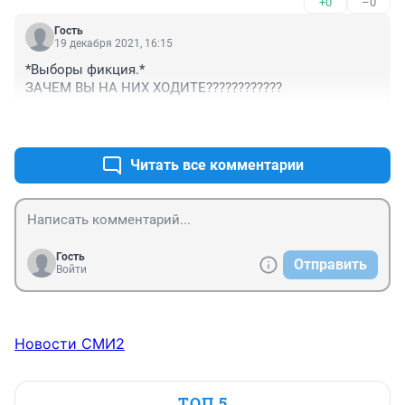
+0
–0
пока находиться по середине всей Тюмени среди 
застройщиков, пока ещё, но с дальнейшей политикой 
Гость
её может просто не быть, или будут работать только 
19 декабря 2021, 16:15
рабочим с соседнего государства
*Выборы фикция.*

ЗАЧЕМ ВЫ НА НИХ ХОДИТЕ????????????
+1
–2
Читать все комментарии
Гость
Отправить
Войти
Новости СМИ2
ТОП 5