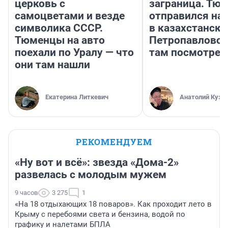
церковь с
заграница. Тю
самоцветами и везде
отправился на
символика СССР.
в казахстански
Тюменцы на авто
Петропавловск
поехали по Уралу — что
там посмотрет
они там нашли
Екатерина Литкевич
Анатолий Кузн
РЕКОМЕНДУЕМ
«Ну вот и всё»: звезда «Дома-2»
развелась с молодым мужем
9 часов
3 275
1
«На 18 отдыхающих 18 поваров». Как проходит лето в
Крыму с перебоями света и бензина, водой по
графику и налетами БПЛА