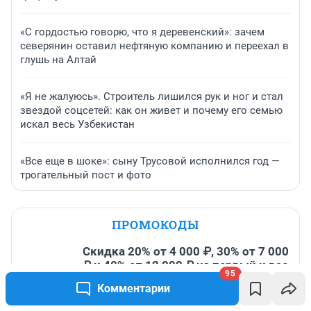
«С гордостью говорю, что я деревенский»: зачем
северянин оставил нефтяную компанию и переехал в
глушь на Алтай
«Я не жалуюсь». Строитель лишился рук и ног и стал
звездой соцсетей: как он живет и почему его семью
искал весь Узбекистан
«Все еще в шоке»: сыну Трусовой исполнился год —
трогательный пост и фото
ПРОМОКОДЫ
Скидка 20% от 4 000 ₽, 30% от 7 000
₽ и 40% от 12 000 ₽ на первый и все
95
повторные заказы по промокоду
Комментарии
ТРЕНД
До 15 августа, 2026