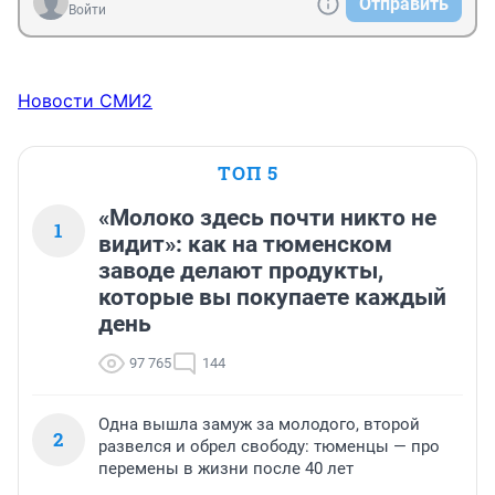
Отправить
"пробивается" (незнакомая фирма / телефон быстро 
Войти
не находится или не отвечает) -- резюме 
откладывается в кучу отбракованных. Это еще 
серьезный подход :). Чаще же всего набирают по 
знакомству директор/руководитель подразделения, а 
Новости СМИ2
отдел HR -- ну так, положено чтобы был и резюме 
собирал.
ТОП 5
«Молоко здесь почти никто не
1
видит»: как на тюменском
заводе делают продукты,
которые вы покупаете каждый
день
97 765
144
Одна вышла замуж за молодого, второй
2
развелся и обрел свободу: тюменцы — про
перемены в жизни после 40 лет