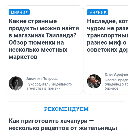
МНЕНИЕ
МНЕНИЕ
Какие странные
Наследие, кото
продукты можно найти
чудом не разва
в магазинах Таиланда?
транспортный 
Обзор тюменки на
разнес миф о 
несколько местных
советских доро
маркетов
Олег Арефьев
Аксиния Петрова
Блогер, предпри
Руководитель модельного
владелец в тра
агентства в Тюмени
бизнесе
РЕКОМЕНДУЕМ
Как приготовить хачапури —
несколько рецептов от жительницы