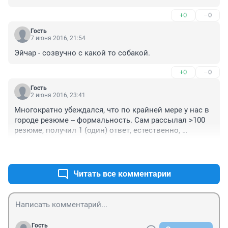
звонки!
+0
–0
Гость
7 июня 2016, 21:54
Эйчар - созвучно с какой то собакой.
+0
–0
Гость
2 июня 2016, 23:41
Многократно убеждался, что по крайней мере у нас в 
городе резюме -- формальность. Сам рассылал >100 
резюме, получил 1 (один) ответ, естественно, 
отрицательный. Показывал свое резюме знакомым 
+0
–0
кадровикам, сказали -- всё хорошо, разве что вранья 
маловато :). В среднем резюме 90% вранья, поэтому 
никто всерьез их не воспринимает. Убедился в этом 
Читать все комментарии
позднее, увидев процесс с другой стороны. Бегло 
просматриваются только формальные моменты -- 
возраст, стаж. Только, если что-то привлечет 
внимание (что угодно, даже необычная фамилия), 
смотрится предыдущая работа. Если она не 
Гость