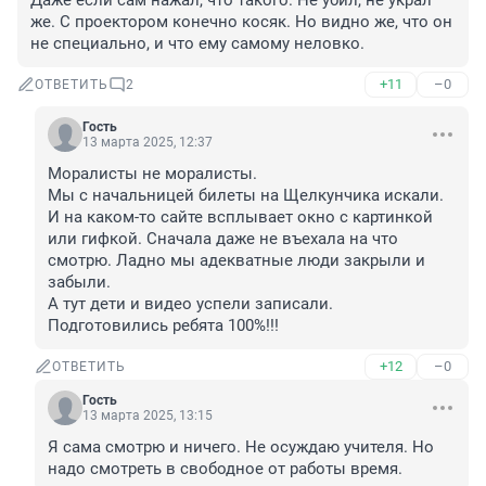
Даже если сам нажал, что такого. Не убил, не украл 
же. С проектором конечно косяк. Но видно же, что он 
не специально, и что ему самому неловко.
+11
–0
ОТВЕТИТЬ
2
Гость
13 марта 2025, 12:37
Моралисты не моралисты.

Мы с начальницей билеты на Щелкунчика искали. 
И на каком-то сайте всплывает окно с картинкой 
или гифкой. Сначала даже не въехала на что 
смотрю. Ладно мы адекватные люди закрыли и 
забыли.

А тут дети и видео успели записали. 
Подготовились ребята 100%!!!
+12
–0
ОТВЕТИТЬ
Гость
13 марта 2025, 13:15
Я сама смотрю и ничего. Не осуждаю учителя. Но 
надо смотреть в свободное от работы время.