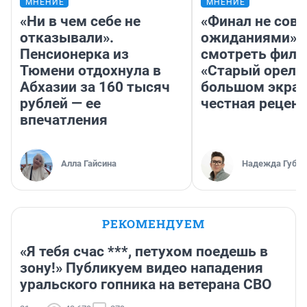
МНЕНИЕ
МНЕНИЕ
«Ни в чем себе не
«Финал не совп
отказывали».
ожиданиями»: 
Пенсионерка из
смотреть фил
Тюмени отдохнула в
«Старый орел» 
Абхазии за 160 тысяч
большом экран
рублей — ее
честная рецен
впечатления
Алла Гайсина
Надежда Губар
РЕКОМЕНДУЕМ
«Я тебя счас ***, петухом поедешь в
зону!» Публикуем видео нападения
уральского гопника на ветерана СВО