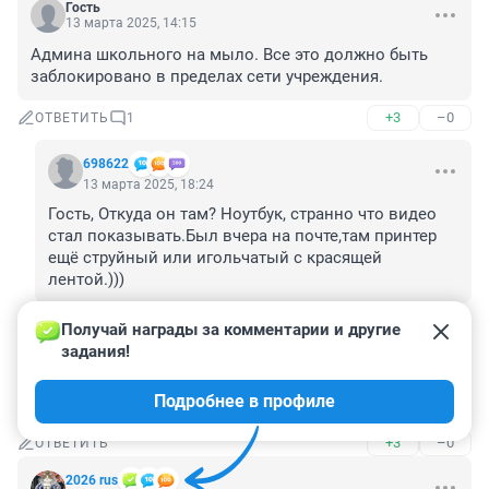
Гость
13 марта 2025, 14:15
Админа школьного на мыло. Все это должно быть 
заблокировано в пределах сети учреждения.
+3
–0
ОТВЕТИТЬ
1
698622
13 марта 2025, 18:24
Гость, Откуда он там? Ноутбук, странно что видео 
стал показывать.Был вчера на почте,там принтер 
ещё струйный или игольчатый с красящей 
лентой.)))
+1
–0
ОТВЕТИТЬ
Получай награды за комментарии и другие 
задания!
Гость
13 марта 2025, 13:42
Подробнее в профиле
пойду гляну порнушки
+3
–0
ОТВЕТИТЬ
2026 rus