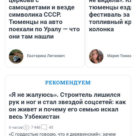
церковь с
не видела». Ка
самоцветами и везде
тюменцы ездил
символика СССР.
фестиваль за 9
Тюменцы на авто
топливный кри
поехали по Уралу — что
колонка
они там нашли
Екатерина Литкевич
Мария Токмако
РЕКОМЕНДУЕМ
«Я не жалуюсь». Строитель лишился
рук и ног и стал звездой соцсетей: как
он живет и почему его семью искал
весь Узбекистан
6 часов
7 446
45
«С гордостью говорю, что я деревенский»: зачем