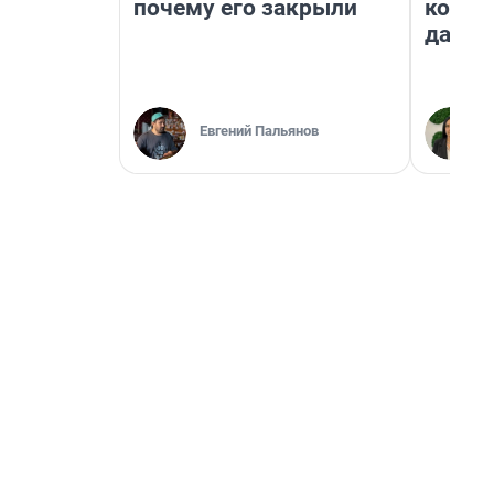
почему его закрыли
косне
даже 
Евгений Пальянов