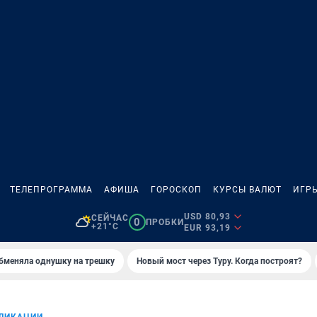
ТЕЛЕПРОГРАММА
АФИША
ГОРОСКОП
КУРСЫ ВАЛЮТ
ИГР
USD 80,93
СЕЙЧАС
0
ПРОБКИ
+21°C
EUR 93,19
бменяла однушку на трешку
Новый мост через Туру. Когда построят?