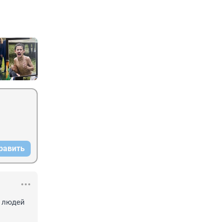
равить
 людей 