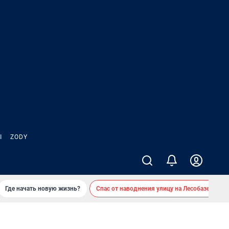
Ы
ZODY
Где начать новую жизнь?
Спас от наводнения улицу на Лесобазе
Д