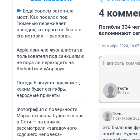
ПЕРЕЙТИ К ПУ
4 комме
Вода совсем затопила
мост. Как поселок под
Тюменью переживает
Погибли 334 чел
паводок, которого не было в
вспоминают сег
его истории — репортаж
1 сентября 2024, 16:07
Apple приняла журналиста за
пользователя под санкциями:
не пора ли переходить на
Android или «Аврору»
Погода 6 августа подскажет,
каким будет сентябрь, —
Гость
Войти
народные приметы
Фотография с поверхности
Гость
Марса вызвала бурные споры
1 сентября 202
в Сети — на снимке
Это было как фр
рассмотрели «загадочного
погибло. Будем 
ходящего человека»