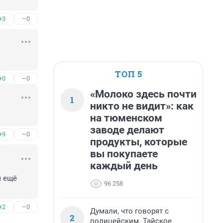
+3
–0
ТОП 5
+0
–0
«Молоко здесь почти
1
никто не видит»: как
на тюменском
заводе делают
+9
–0
продукты, которые
вы покупаете
каждый день
 ещё 
96 258
+2
–0
Думали, что говорят с
2
полицейским. Тайское