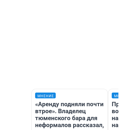
МНЕНИЕ
МНЕНИ
«Аренду подняли почти
Прода
втрое». Владелец
возьм
тюменского бара для
нам г
неформалов рассказал,
налог