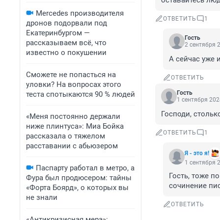
оставайтесь лю
Mercedes производителя
ОТВЕТИТЬ
1
дронов подорвали под
Екатеринбургом —
Гость
рассказываем всё, что
2 сентября 2
известно о покушении
А сейчас уже 
Сможете не попасться на
ОТВЕТИТЬ
уловки? На вопросах этого
Гость
теста спотыкаются 90 % людей
1 сентября 202
Господи, столько 
«Меня постоянно держали
ниже плинтуса»: Миа Бойка
ОТВЕТИТЬ
1
рассказала о тяжелом
расставании с абьюзером
Я - это я!
1 сентября 2
Паспарту работал в метро, а
Гость, тоже п
Фура был продюсером: тайны
сочинение пис
«Форта Боярд», о которых вы
не знали
ОТВЕТИТЬ
«Антикризисная мера»: