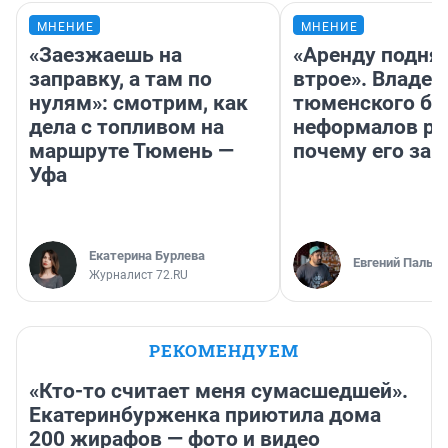
МНЕНИЕ
МНЕНИЕ
«Заезжаешь на
«Аренду подня
заправку, а там по
втрое». Владел
нулям»: смотрим, как
тюменского ба
дела с топливом на
неформалов ра
маршруте Тюмень —
почему его за
Уфа
Екатерина Бурлева
Евгений Пальян
Журналист 72.RU
РЕКОМЕНДУЕМ
«Кто-то считает меня сумасшедшей».
Екатеринбурженка приютила дома
200 жирафов — фото и видео