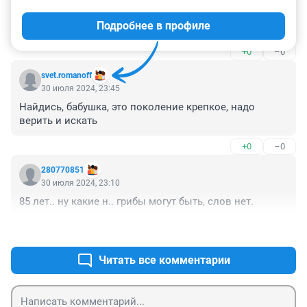
Сама вышла из леса! В 86 лет! После трех суток! Вот 
Подробнее в профиле
поколение! Здоровья ей и долголетия!
+0
–0
svet.romanoff
30 июля 2024, 23:45
Найдись, бабушка, это поколение крепкое, надо 
верить и искать
+0
–0
280770851
30 июля 2024, 23:10
85 лет.. ну какие н.. грибы могут быть, слов нет.
+0
–0
Читать все комментарии