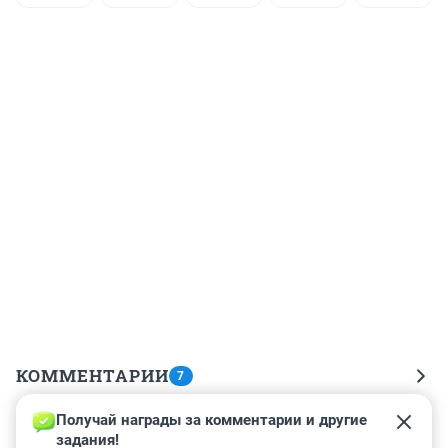
КОММЕНТАРИИ
7
Получай награды за комментарии и другие 
Гость
31 июля 2024, 09:55
задания!