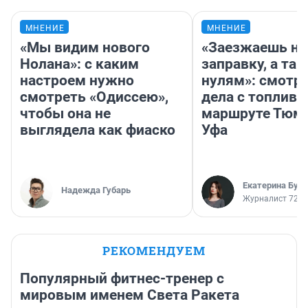
МНЕНИЕ
МНЕНИЕ
«Мы видим нового
«Заезжаешь на
Нолана»: с каким
заправку, а там
настроем нужно
нулям»: смотри
смотреть «Одиссею»,
дела с топливо
чтобы она не
маршруте Тюм
выглядела как фиаско
Уфа
Екатерина Бур
Надежда Губарь
Журналист 72.R
РЕКОМЕНДУЕМ
Популярный фитнес-тренер с
мировым именем Света Ракета