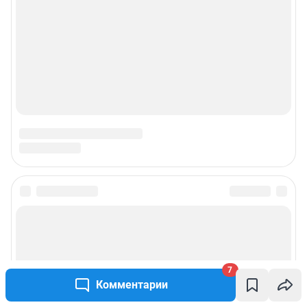
Наши награды
Наши вакансии
Техподдержка
Предвыборная агитация
Статистика канала в MAX
Все города сети
Мобильное приложение
7
Комментарии
Google Play
App Store