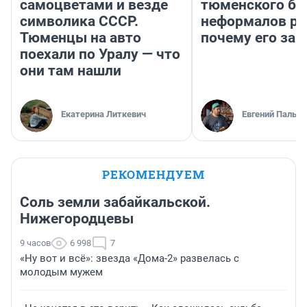
самоцветами и везде
тюменского ба
символика СССР.
неформалов ра
Тюменцы на авто
почему его за
поехали по Уралу — что
они там нашли
Екатерина Литкевич
Евгений Пальян
РЕКОМЕНДУЕМ
Соль земли забайкальской.
Нижегородцевы
9 часов
6 998
7
«Ну вот и всё»: звезда «Дома-2» развелась с
молодым мужем