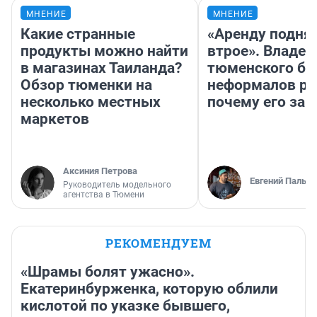
МНЕНИЕ
МНЕНИЕ
Какие странные
«Аренду подня
продукты можно найти
втрое». Владел
в магазинах Таиланда?
тюменского ба
Обзор тюменки на
неформалов ра
несколько местных
почему его за
маркетов
Аксиния Петрова
Евгений Пальян
Руководитель модельного
агентства в Тюмени
РЕКОМЕНДУЕМ
«Шрамы болят ужасно».
Екатеринбурженка, которую облили
кислотой по указке бывшего,