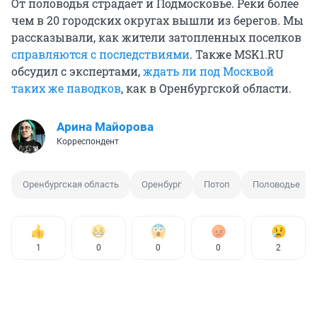
От половодья страдает и Подмосковье. Реки более
чем в 20 городских округах вышли из берегов. Мы
рассказывали, как жители затопленных поселков
справляются с последствиями
. Также MSK1.RU
обсудил с экспертами,
ждать ли под Москвой
таких же паводков
, как в Оренбургской области.
Арина Майорова
Корреспондент
Оренбургская область
Оренбург
Потоп
Половодье
1
0
0
0
2