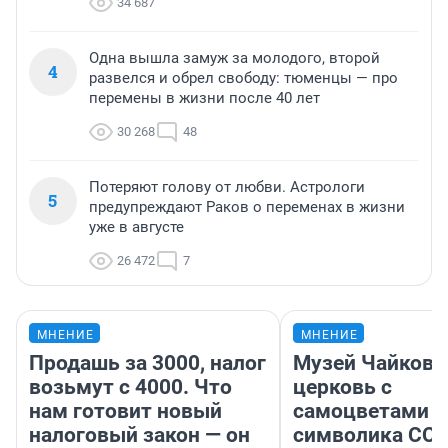
34 687
Одна вышла замуж за молодого, второй
4
развелся и обрел свободу: тюменцы — про
перемены в жизни после 40 лет
30 268
48
Потеряют голову от любви. Астрологи
5
предупреждают Раков о переменах в жизни
уже в августе
26 472
7
МНЕНИЕ
МНЕНИЕ
Продашь за 3000, налог
Музей Чайковс
возьмут с 4000. Что
церковь с
нам готовит новый
самоцветами и
налоговый закон — он
символика ССС