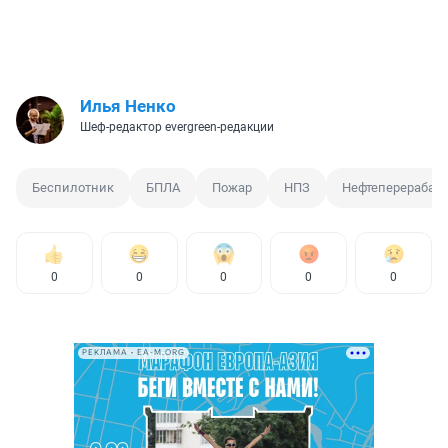
Илья Ненко
Шеф-редактор evergreen-редакции
Беспилотник
БПЛА
Пожар
НПЗ
Нефтеперерабат
0
0
0
0
0
РЕКЛАМА • EA-M.ORG