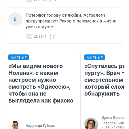
Потеряют голову от любви. Астрологи
5
предупреждают Раков о переменах в жизни
уже в августе
26 354
7
МНЕНИЕ
МНЕНИЕ
«Мы видим нового
«Спуталась реч
Нолана»: с каким
пургу». Врач — 
настроем нужно
смертельном д
смотреть «Одиссею»,
который слож
чтобы она не
обнаружить
выглядела как фиаско
Ирина Волкова
Главврач клини
Надежда Губарь
«Реабилитация 